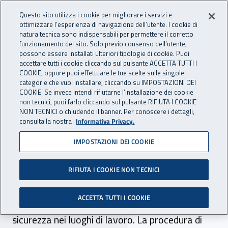
Accedi ai servizi online
For international visitors
Vai al menu principale
Vai al contenuto principale
Questo sito utilizza i cookie per migliorare i servizi e
ottimizzare l’esperienza di navigazione dell’utente. I cookie di
INAIL - Istituto Nazionale per 
natura tecnica sono indispensabili per permettere il corretto
Apri cerca
Apr
funzionamento del sito. Solo previo consenso dell’utente,
possono essere installati ulteriori tipologie di cookie. Puoi
Navigazione principale
accettare tutti i cookie cliccando sul pulsante ACCETTA TUTTI I
COOKIE, oppure puoi effettuare le tue scelte sulle singole
Navigazione - Ti trovi in:
Home
Inail comunica
Campagne
Campagna
categorie che vuoi installare, cliccando su IMPOSTAZIONI DEI
COOKIE. Se invece intendi rifiutarne l’installazione dei cookie
non tecnici, puoi farlo cliccando sul pulsante RIFIUTA I COOKIE
Campagna informativa
NON TECNICI o chiudendo il banner. Per conoscere i dettagli,
consulta la nostra
Informativa Privacy.
#storiediprevenzione
IMPOSTAZIONI DEI COOKIE
Con il bando Isi 2017 l’Istituto mette a
disposizione 249.406.358,00 euro a titolo di
RIFIUTA I COOKIE NON TECNICI
contributo a fondo perduto per la realizzazione
ACCETTA TUTTI I COOKIE
di progetti di miglioramento dei livelli di salute e
sicurezza nei luoghi di lavoro. La procedura di