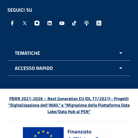
SEGUICI SU
Facebook - Sito esterno - Apertura in nuova finestra
X - Sito esterno - Apertura in nuova finestra
Instagram - Sito esterno - Apertura in nuo
Linkedin - Sito esterno - Apertura in 
Youtube - Sito esterno - Apertur
TikTok - Sito esterno - Ape
Spreaker - Sito estern
Feed RSS - Apert
TEMATICHE
APRI 
ACCESSO RAPIDO
APRI 
PNRR 2021-2026 – Next Generation EU (DL 77/2021) - Progetti
"Digitalizzazione dell’INAIL" e "Migrazione della Piattaforma Data
Lake/Data Hub al PSN"