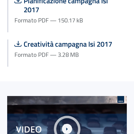
Scarica file:
Formato PDF — Dimensione 150.17 k
Pianificazione campagna Isi
2017
Formato PDF — 150.17 kB
Scarica file:
Formato PDF — Dimensione 3.28 MB
Creatività campagna Isi 2017
Formato PDF — 3.28 MB
Link alla Gallery #storiediprevenzione: macchinari più sic
L