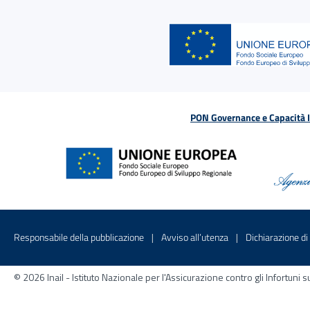
PON Governance e Capacità Is
Menu di servizio
Sito interno - Apre in una nuova finestr
Sito interno - Apre
Responsabile della pubblicazione
Avviso all’utenza
Dichiarazione di 
© 2026 Inail - Istituto Nazionale per l'Assicurazione contro gli Infortu