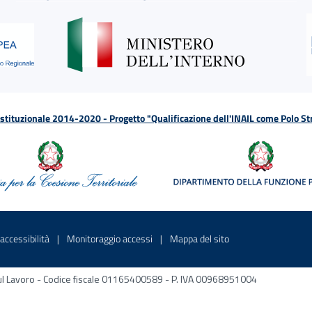
tituzionale 2014-2020 - Progetto "Qualificazione dell'INAIL come Polo St
a
 in una nuova finestra
Sito interno - Apre in una nuova finestra
Sito interno - Apre in una nuova fines
Sito interno - Apre 
accessibilità
Monitoraggio accessi
Mappa del sito
ni sul Lavoro - Codice fiscale 01165400589 - P. IVA 00968951004