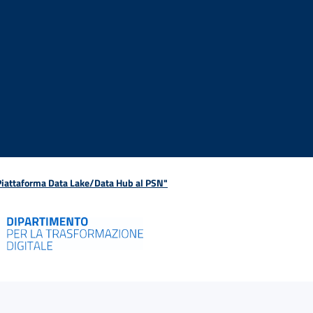
 Piattaforma Data Lake/Data Hub al PSN"