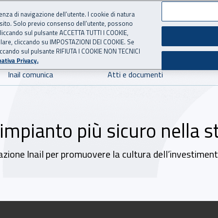
ienza di navigazione dell’utente. I cookie di natura
 sito. Solo previo consenso dell’utente, possono
 per l'Assicurazione contro 
ie cliccando sul pulsante ACCETTA TUTTI I COOKIE,
tallare, cliccando su IMPOSTAZIONI DEI COOKIE. Se
o cliccando sul pulsante RIFIUTA I COOKIE NON TECNICI
ativa Privacy.
Inail comunica
Atti e documenti
impianto più sicuro nella st
zione Inail per promuovere la cultura dell’investimento