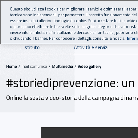
For international visitors
Vai al menu principale
Vai al contenuto principale
Questo sito utilizza i cookie per migliorare i servizi e ottimizzare l’esper
tecnica sono indispensabili per permettere il corretto funzionamento del
INAIL - Istituto Nazionale
essere installati ulteriori tipologie di cookie. Puoi accettare tutti i cook
oppure puoi effettuare le tue scelte sulle singole categorie che vuoi ins
invece intendi rifiutarne l’installazione dei cookie non tecnici, puoi farl
o chiudendo il banner. Per conoscere i dettagli, consulta la nostra
Inform
Navigazione principale
Istituto
Attività e servizi
Navigazione - Ti trovi in:
Home
Inail comunica
Multimedia
Video gallery
#storiediprevenzione: un 
Online la sesta video-storia della campagna di narra
Video gallery