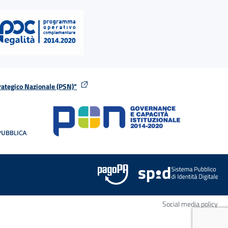
rategico Nazionale (PSN)"
tra
nella stessa finestra
Apr
Social media policy