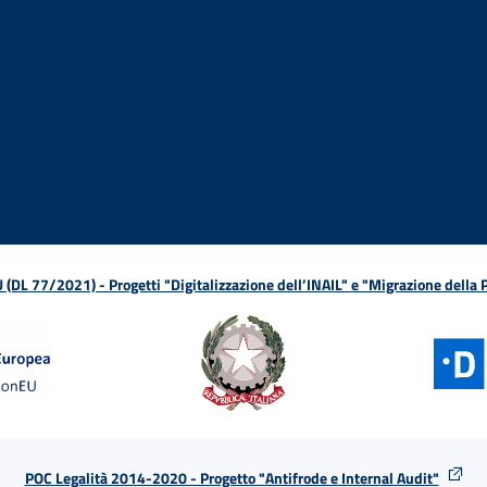
ova finestra
in nuova finestra
tura in nuova finestra
 Apertura in nuova finestra
sterno - Apertura in nuova finestra
Apertura nella stessa finestra
L 77/2021) - Progetti "Digitalizzazione dell’INAIL" e "Migrazione della
POC Legalità 2014-2020 - Progetto "Antifrode e Internal Audit"