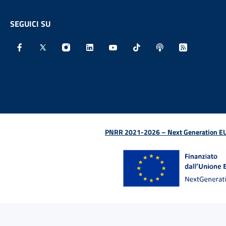
SEGUICI SU
Facebook - Sito esterno - Apertura in nuova finestra
X - Sito esterno - Apertura in nuova finestra
Instagram - Sito esterno - Apertura in nu
Linkedin - Sito esterno - Apertura 
Youtube - Sito esterno - Aper
TikTok - Sito esterno -
Spreaker - Sito e
Feed RSS - 
PNRR 2021-2026 – Next Generation EU (D