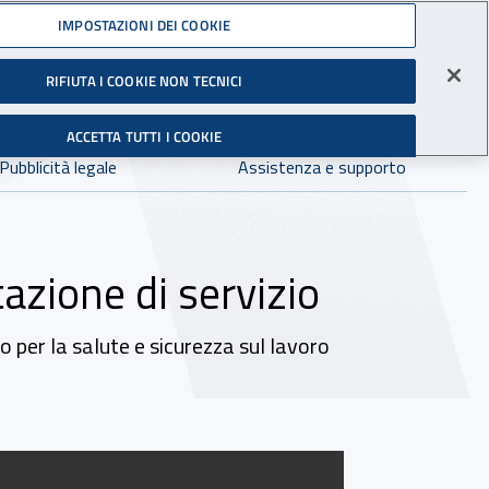
Accedi ai servizi online
IMPOSTAZIONI DEI COOKIE
gli Infortuni sul Lavoro
RIFIUTA I COOKIE NON TECNICI
Facebook - Sito esterno - Apertura in nuova finestra
X - Sito esterno - Apertura in nuova finestra
Instagram - Sito esterno - Apertura in 
Linkedin - Sito esterno - Apertur
Youtube - Sito esterno - A
Tiktok - Sito estern
Spreaker - Si
Feed R
in:
tutto INAIL.it
Avvia r
ACCETTA TUTTI I COOKIE
Dove cercare:
Pubblicità legale
Assistenza e supporto
azione di servizio
 per la salute e sicurezza sul lavoro