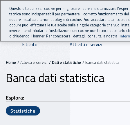
For international visitors
Vai al menu principale
Vai al contenuto principale
Questo sito utilizza i cookie per migliorare i servizi e ottimizzare l’esper
tecnica sono indispensabili per permettere il corretto funzionamento del
INAIL - Istituto Nazionale
essere installati ulteriori tipologie di cookie. Puoi accettare tutti i cook
oppure puoi effettuare le tue scelte sulle singole categorie che vuoi ins
invece intendi rifiutarne l’installazione dei cookie non tecnici, puoi farl
o chiudendo il banner. Per conoscere i dettagli, consulta la nostra
Inform
Navigazione principale
Istituto
Attività e servizi
Navigazione - Ti trovi in:
Home
Attività e servizi
Dati e statistiche
Banca dati statistica
Banca dati statistica
Esplora:
Statistiche