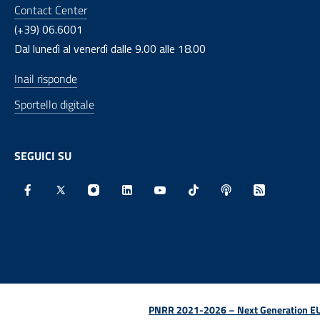
Contact Center
(+39) 06.6001
Dal lunedì al venerdì dalle 9.00 alle 18.00
Inail risponde
Sportello digitale
SEGUICI SU
Facebook - Sito esterno - Apertura in nuova finestra
X - Sito esterno - Apertura in nuova finestra
Instagram - Sito esterno - Apertura in nu
Linkedin - Sito esterno - Apertura 
Youtube - Sito esterno - Aper
TikTok - Sito esterno -
Spreaker - Sito e
Feed RSS - 
PNRR 2021-2026 – Next Generation EU (D