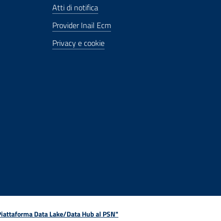
Atti di notifica
Provider Inail Ecm
Privacy e cookie
 Piattaforma Data Lake/Data Hub al PSN"