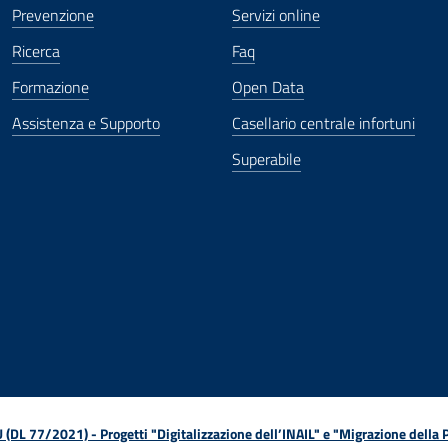
Prevenzione
Servizi online
Ricerca
Faq
Formazione
Open Data
Assistenza e Supporto
Casellario centrale infortuni
Superabile
ova finestra
in nuova finestra
tura in nuova finestra
 Apertura in nuova finestra
sterno - Apertura in nuova finestra
Apertura nella stessa finestra
L 77/2021) - Progetti "Digitalizzazione dell’INAIL" e "Migrazione della