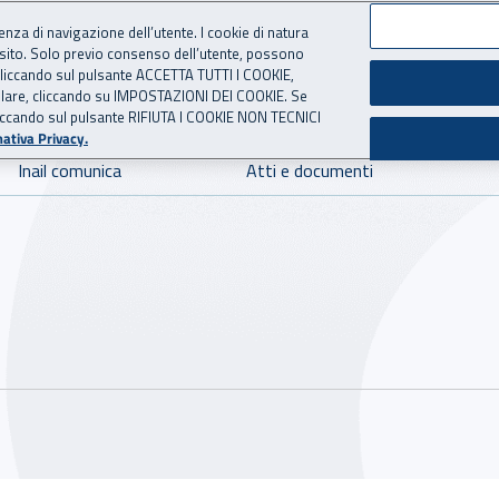
ienza di navigazione dell’utente. I cookie di natura
 sito. Solo previo consenso dell’utente, possono
 per l'Assicurazione contro 
ie cliccando sul pulsante ACCETTA TUTTI I COOKIE,
tallare, cliccando su IMPOSTAZIONI DEI COOKIE. Se
o cliccando sul pulsante RIFIUTA I COOKIE NON TECNICI
ativa Privacy.
Inail comunica
Atti e documenti