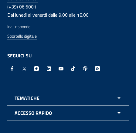
(+39) 06.6001
Dal lunedì al venerdì dalle 9.00 alle 18.00
Inail risponde
Sportello digitale
SEGUICI SU
Facebook - Sito esterno - Apertura in nuova finestra
X - Sito esterno - Apertura in nuova finestra
Instagram - Sito esterno - Apertura in nuo
Linkedin - Sito esterno - Apertura in 
Youtube - Sito esterno - Apertur
TikTok - Sito esterno - Ape
Spreaker - Sito estern
Feed RSS - Apert
TEMATICHE
APRI 
ACCESSO RAPIDO
APRI 