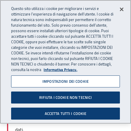
Accedi ai servizi online
For international visitors
Vai al menu principale
Vai al contenuto principale
Questo sito utilizza i cookie per migliorare i servizi e
ottimizzare l’esperienza di navigazione dell’utente. I cookie di
INAIL - Istituto Nazionale per 
natura tecnica sono indispensabili per permettere il corretto
Apri cerca
Apr
funzionamento del sito. Solo previo consenso dell’utente,
possono essere installati ulteriori tipologie di cookie. Puoi
Navigazione principale
accettare tutti i cookie cliccando sul pulsante ACCETTA TUTTI I
COOKIE, oppure puoi effettuare le tue scelte sulle singole
Navigazione - Ti trovi in:
Home
Attività e servizi
Dati e statistiche
Banca dati disabili
categorie che vuoi installare, cliccando su IMPOSTAZIONI DEI
COOKIE. Se invece intendi rifiutarne l’installazione dei cookie
non tecnici, puoi farlo cliccando sul pulsante RIFIUTA I COOKIE
Banca dati disabili
NON TECNICI o chiudendo il banner. Per conoscere i dettagli,
consulta la nostra
Informativa Privacy.
IMPOSTAZIONI DEI COOKIE
RIFIUTA I COOKIE NON TECNICI
Avviso
ACCETTA TUTTI I COOKIE
Sono in corso attività di manutenzione sulla banca
dati.