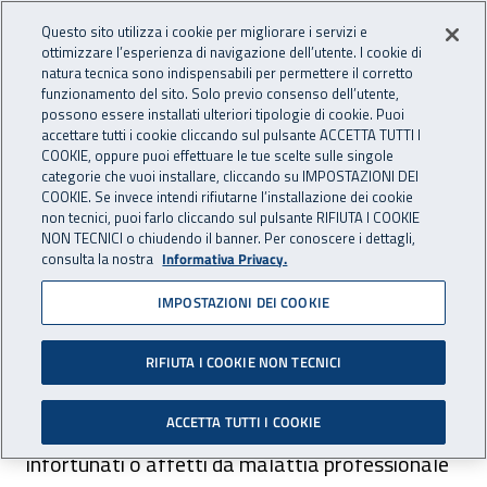
Accedi ai servizi online
For international visitors
Vai al menu principale
Vai al contenuto principale
Questo sito utilizza i cookie per migliorare i servizi e
ottimizzare l’esperienza di navigazione dell’utente. I cookie di
natura tecnica sono indispensabili per permettere il corretto
Apri cerca
Apr
ASSICURAZIONE
INAIL - Istituto Nazionale per 
funzionamento del sito. Solo previo consenso dell’utente,
possono essere installati ulteriori tipologie di cookie. Puoi
Navigazione principale
accettare tutti i cookie cliccando sul pulsante ACCETTA TUTTI I
COOKIE, oppure puoi effettuare le tue scelte sulle singole
Navigazione - Ti trovi in:
Home Assicurazione
Soggetti tutelati
Titolare artigiano
categorie che vuoi installare, cliccando su IMPOSTAZIONI DEI
Aggravamento del danno e revisione della rendita - titolare
COOKIE. Se invece intendi rifiutarne l’installazione dei cookie
non tecnici, puoi farlo cliccando sul pulsante RIFIUTA I COOKIE
artigiano
NON TECNICI o chiudendo il banner. Per conoscere i dettagli,
Prestazioni sanitarie e socio-sanitarie
consulta la nostra
Informativa Privacy.
Prestazioni sanitarie e
IMPOSTAZIONI DEI COOKIE
socio-sanitarie
RIFIUTA I COOKIE NON TECNICI
ACCETTA TUTTI I COOKIE
La tutela garantita dall’Inail ai lavoratori
infortunati o affetti da malattia professionale