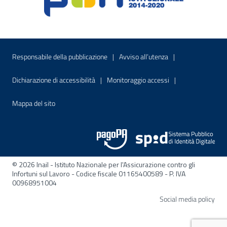
Menu di servizio
Sito interno - Apre in una nuova finestr
Sito interno - Apre
Responsabile della pubblicazione
Avviso all’utenza
Sito interno - Apre in una nuova finestra
Sito interno - Apre
Dichiarazione di accessibilità
Monitoraggio accessi
Sito interno - Apre nella stessa finestra
Mappa del sito
© 2026 Inail - Istituto Nazionale per l'Assicurazione contro gli
Infortuni sul Lavoro - Codice fiscale 01165400589 - P. IVA
00968951004
Apre
Social media policy