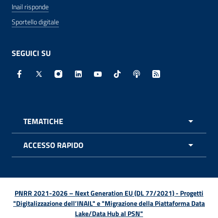
Inail risponde
Sportello digitale
SEGUICI SU
Facebook - Sito esterno - Apertura in nuova finestra
X - Sito esterno - Apertura in nuova finestra
Instagram - Sito esterno - Apertura in nuo
Linkedin - Sito esterno - Apertura in 
Youtube - Sito esterno - Apertur
TikTok - Sito esterno - Ape
Spreaker - Sito estern
Feed RSS - Apert
TEMATICHE
APRI 
ACCESSO RAPIDO
APRI 
PNRR 2021-2026 – Next Generation EU (DL 77/2021) - Progetti
"Digitalizzazione dell’INAIL" e "Migrazione della Piattaforma Data
Lake/Data Hub al PSN"