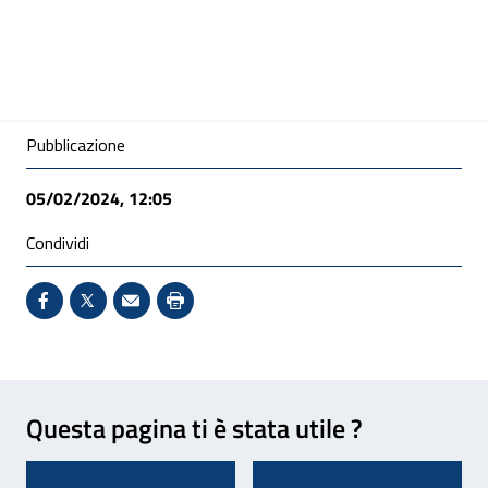
Condivisione social
Pubblicazione
05/02/2024, 12:05
Condividi
Condividi su Facebook - Sito esterno - Apertura in 
X - Sito esterno - Apertura in nuova finestra
Invio Mail: apre il programma di posta el
Stampa pagina: scelta meno ecologic
Feedback
Questa pagina ti è stata utile ?