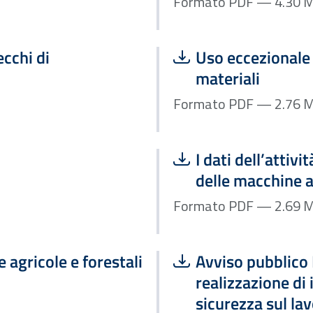
Formato P
Scarica file:
ecchi di
Uso eccezionale 
materiali
Formato P
Scarica file:
I dati dell’attiv
delle macchine a
Formato P
Scarica file:
 agricole e forestali
Avviso pubblico I
realizzazione di 
sicurezza sul la