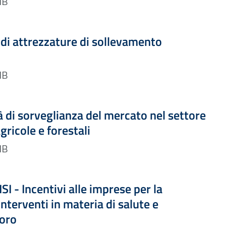
DF — 4.30 MB
Formato PDF — Dimensione 2.76 MB
di attrezzature di sollevamento
DF — 2.76 MB
Formato PDF — Dimensione 2.69 MB
ità di sorveglianza del mercato nel settore
gricole e forestali
DF — 2.69 MB
Formato PDF — Dimensione 4.30 MB
SI - Incentivi alle imprese per la
interventi in materia di salute e
voro