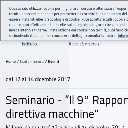
For international visitors
Vai al menu principale
Vai al contenuto principale
Questo sito utilizza i cookie per migliorare i servizi e ottimizzare l’esper
tecnica sono indispensabili per permettere il corretto funzionamento del
INAIL - Istituto Nazionale
essere installati ulteriori tipologie di cookie. Puoi accettare tutti i cook
oppure puoi effettuare le tue scelte sulle singole categorie che vuoi ins
invece intendi rifiutarne l’installazione dei cookie non tecnici, puoi farl
o chiudendo il banner. Per conoscere i dettagli, consulta la nostra
Inform
Navigazione principale
Istituto
Attività e servizi
Navigazione - Ti trovi in:
Home
Inail comunica
Eventi
dal 12 al 14 dicembre 2017
Seminario - “Il 9° Rapport
direttiva macchine"
Milano, da martedì 12 a giovedì 14 dicembre 2017