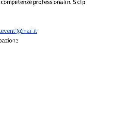
le competenze professionali n. 5 cfp
aeventi@inail.it
ipazione.