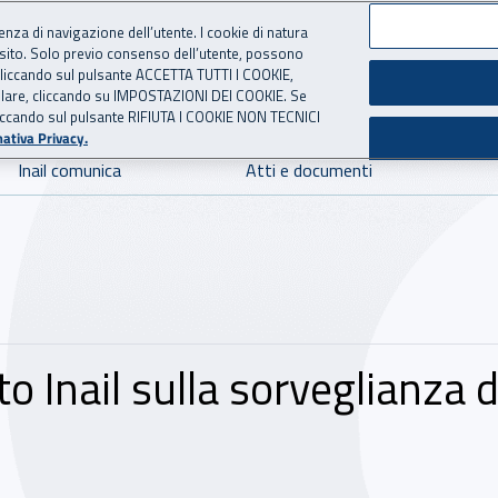
ienza di navigazione dell’utente. I cookie di natura
 sito. Solo previo consenso dell’utente, possono
 per l'Assicurazione contro 
ie cliccando sul pulsante ACCETTA TUTTI I COOKIE,
tallare, cliccando su IMPOSTAZIONI DEI COOKIE. Se
o cliccando sul pulsante RIFIUTA I COOKIE NON TECNICI
ativa Privacy.
Inail comunica
Atti e documenti
o Inail sulla sorveglianza 