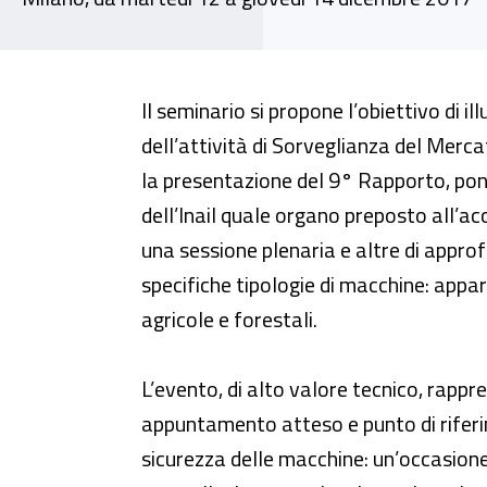
Seminario - “Il 9° Rapporto Ina
Il seminario si propone l’obiettivo di ill
dell’attività di Sorveglianza del Merc
la presentazione del 9° Rapporto, pon
dell’Inail quale organo preposto all’a
una sessione plenaria e altre di appr
specifiche tipologie di macchine: app
agricole e forestali.
L’evento, di alto valore tecnico, rappre
appuntamento atteso e punto di rifer
sicurezza delle macchine: un’occasione