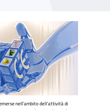
ttiva macchine"
merse nell’ambito dell’attività di