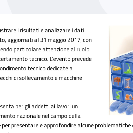
il sulla sorveglianza del mercato per la dire
ustrare i risultati e analizzare i dati
ato, aggiornati al 31 maggio 2017, con
endo particolare attenzione al ruolo
ccertamento tecnico. L’evento prevede
ofondimento tecnico dedicate a
arecchi di sollevamento e macchine
senta per gli addetti ai lavori un
imento nazionale nel campo della
 per presentare e approfondire alcune problematiche e