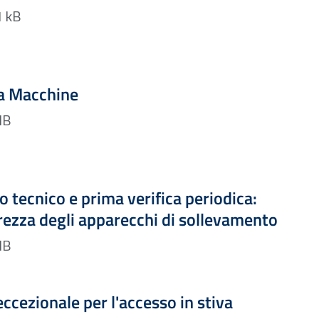
Formato PDF — 535.71 kB
Formato PDF — Dimensione 2.74 MB
va Macchine
DF — 2.74 MB
Formato PDF — Dimensione 5.04 MB
 tecnico e prima verifica periodica:
curezza degli apparecchi di sollevamento
DF — 5.04 MB
Formato PDF — Dimensione 1.33 MB
eccezionale per l'accesso in stiva