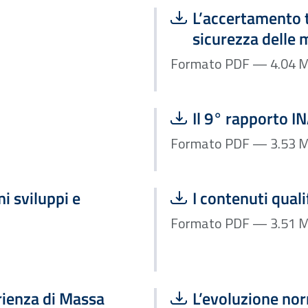
Scarica file:
L’accertamento t
sicurezza delle
Formato P
Scarica file:
o
Il 9° rapporto I
Formato P
Scarica file:
i sviluppi e
I contenuti qual
Formato P
Scarica file:
erienza di Massa
L’evoluzione no