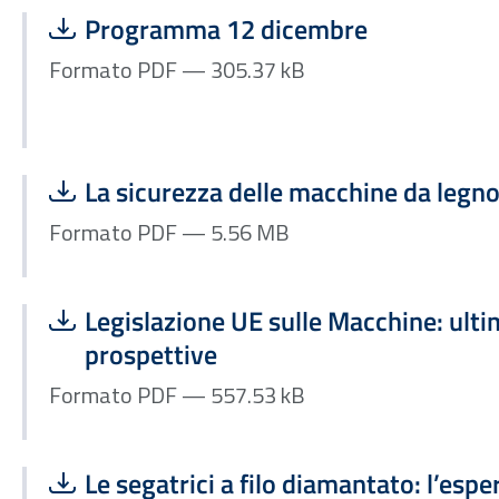
Scarica file:
Formato PDF — Dimensione 305.37 kB
Programma 12 dicembre
Formato PDF — 305.37 kB
Scarica file:
Formato PDF — Dimensione 5.56 MB
La sicurezza delle macchine da legn
Formato PDF — 5.56 MB
Scarica file:
Formato PDF — Dimensione 557.53 kB
Legislazione UE sulle Macchine: ultim
prospettive
Formato PDF — 557.53 kB
Scarica file:
Formato PDF — Dimensione 2.49 MB
Le segatrici a filo diamantato: l’esp