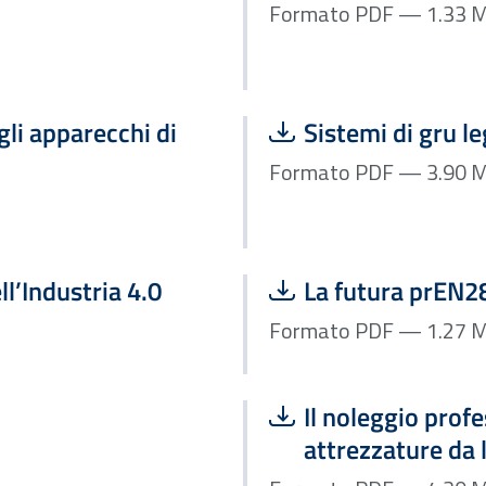
Formato P
Scarica file:
li apparecchi di
Sistemi di gru l
Formato P
Scarica file:
ell’Industria 4.0
La futura prEN2
Formato P
Scarica file:
Il noleggio profe
attrezzature da 