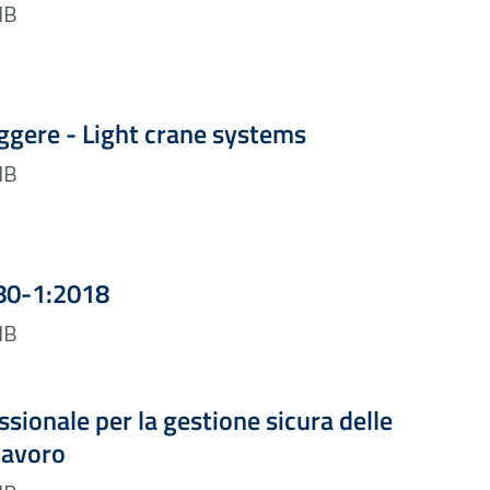
DF — 1.33 MB
Formato PDF — Dimensione 3.90 MB
eggere - Light crane systems
DF — 3.90 MB
Formato PDF — Dimensione 1.27 MB
80-1:2018
DF — 1.27 MB
Formato PDF — Dimensione 4.30 MB
ssionale per la gestione sicura delle
lavoro