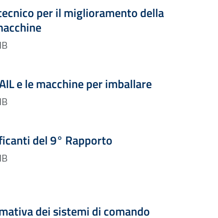
Formato PDF — Dimensione 4.04 MB
ecnico per il miglioramento della
 macchine
DF — 4.04 MB
Formato PDF — Dimensione 3.53 MB
NAIL e le macchine per imballare
DF — 3.53 MB
Formato PDF — Dimensione 3.51 MB
ificanti del 9° Rapporto
DF — 3.51 MB
Formato PDF — Dimensione 535.71 kB
rmativa dei sistemi di comando