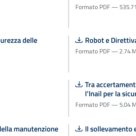
Scarica file:
curezza delle
Robot e Diretti
Formato P
Scarica file:
Tra accertamento
l’Inail per la si
Formato P
Scarica file:
e della manutenzione
Il sollevamento 