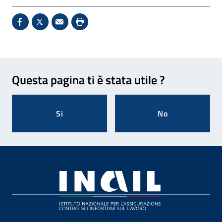
Condividi su Facebook - Sito esterno - Apertura in 
X - Sito esterno - Apertura in nuova finestra
Invio Mail: apre il programma di posta el
Stampa pagina: scelta meno ecologic
Feedback
Questa pagina ti è stata utile ?
Si
No
Footer