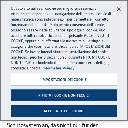
Accedi ai servizi online
For international visitors
Vai al menu principale
Vai al contenuto principale
Questo sito utilizza i cookie per migliorare i servizi e
ottimizzare l’esperienza di navigazione dell’utente. I cookie di
INAIL - Istituto Nazionale per 
natura tecnica sono indispensabili per permettere il corretto
Apri cerca
Apr
funzionamento del sito. Solo previo consenso dell’utente,
possono essere installati ulteriori tipologie di cookie. Puoi
Navigazione principale
accettare tutti i cookie cliccando sul pulsante ACCETTA TUTTI I
COOKIE, oppure puoi effettuare le tue scelte sulle singole
Navigazione - Ti trovi in:
Home
For international visitors
Deutsch
categorie che vuoi installare, cliccando su IMPOSTAZIONI DEI
Aufgaben und Dienstleistungen der Inail
Rehabilitation und
COOKIE. Se invece intendi rifiutarne l’installazione dei cookie
non tecnici, puoi farlo cliccando sul pulsante RIFIUTA I COOKIE
Wiedereingliederung
NON TECNICI o chiudendo il banner. Per conoscere i dettagli,
consulta la nostra
Informativa Privacy.
Rehabilitation und
IMPOSTAZIONI DEI COOKIE
Wiedereingliederung
RIFIUTA I COOKIE NON TECNICI
Inail bietet den verunfallten oder berufskranken
ACCETTA TUTTI I COOKIE
Arbeitnehmern ein globales und integriertes
Schutzsystem an, das nicht nur für den