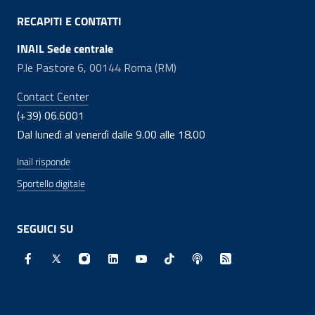
RECAPITI E CONTATTI
INAIL Sede centrale
P.le Pastore 6, 00144 Roma (RM)
Contact Center
(+39) 06.6001
Dal lunedì al venerdì dalle 9.00 alle 18.00
Inail risponde
Sportello digitale
SEGUICI SU
Facebook - Sito esterno - Apertura in nuova finestra
X - Sito esterno - Apertura in nuova finestra
Instagram - Sito esterno - Apertura in nuo
Linkedin - Sito esterno - Apertura in 
Youtube - Sito esterno - Apertur
TikTok - Sito esterno - Ape
Spreaker - Sito estern
Feed RSS - Apert