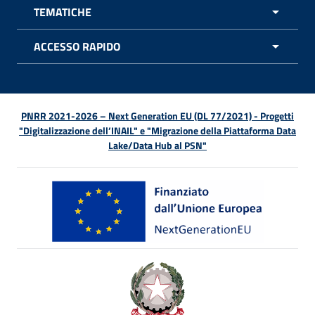
TEMATICHE
APRI 
ACCESSO RAPIDO
APRI 
PNRR 2021-2026 – Next Generation EU (DL 77/2021) - Progetti
"Digitalizzazione dell’INAIL" e "Migrazione della Piattaforma Data
Lake/Data Hub al PSN"