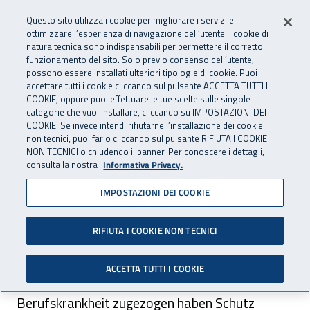
Accedi ai servizi online
For international visitors
Vai al menu principale
Vai al contenuto principale
Questo sito utilizza i cookie per migliorare i servizi e
ottimizzare l’esperienza di navigazione dell’utente. I cookie di
INAIL - Istituto Nazionale per 
natura tecnica sono indispensabili per permettere il corretto
Apri cerca
Apr
funzionamento del sito. Solo previo consenso dell’utente,
possono essere installati ulteriori tipologie di cookie. Puoi
Navigazione principale
accettare tutti i cookie cliccando sul pulsante ACCETTA TUTTI I
COOKIE, oppure puoi effettuare le tue scelte sulle singole
Navigazione - Ti trovi in:
Home
For international visitors
Deutsch
categorie che vuoi installare, cliccando su IMPOSTAZIONI DEI
Aufgaben und Dienstleistungen der Inail
Der Schutz der
COOKIE. Se invece intendi rifiutarne l’installazione dei cookie
non tecnici, puoi farlo cliccando sul pulsante RIFIUTA I COOKIE
Arbeitnehmer
NON TECNICI o chiudendo il banner. Per conoscere i dettagli,
consulta la nostra
Informativa Privacy.
Der Schutz der
IMPOSTAZIONI DEI COOKIE
Arbeitnehmer
RIFIUTA I COOKIE NON TECNICI
Inail bietet den Arbeitnehmern, welche einen
ACCETTA TUTTI I COOKIE
Arbeitsunfall erlitten haben oder sich eine
Berufskrankheit zugezogen haben Schutz