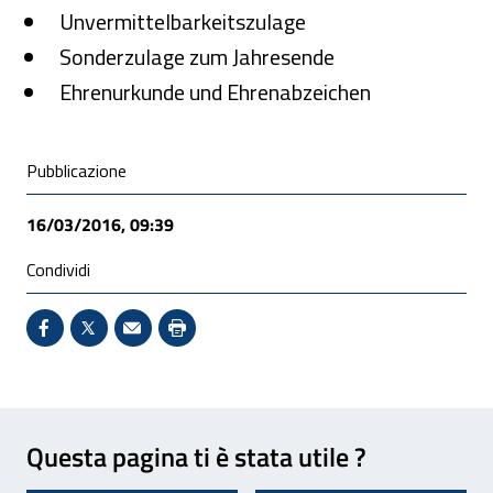
Unvermittelbarkeitszulage
Sonderzulage zum Jahresende
Ehrenurkunde und Ehrenabzeichen
Condivisione social
Pubblicazione
16/03/2016, 09:39
Condividi
Condividi su Facebook - Sito esterno - Apertura in 
X - Sito esterno - Apertura in nuova finestra
Invio Mail: apre il programma di posta el
Stampa pagina: scelta meno ecologic
Feedback
Questa pagina ti è stata utile ?