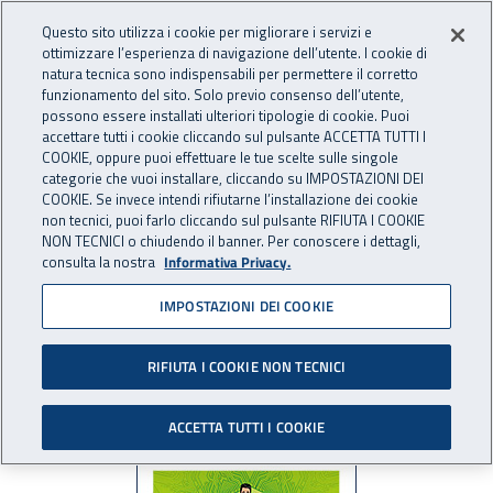
Accedi ai servizi online
For international visitors
Vai al menu principale
Vai al contenuto principale
Questo sito utilizza i cookie per migliorare i servizi e
ottimizzare l’esperienza di navigazione dell’utente. I cookie di
INAIL - Istituto Nazionale per 
natura tecnica sono indispensabili per permettere il corretto
Apri cerca
Apr
funzionamento del sito. Solo previo consenso dell’utente,
possono essere installati ulteriori tipologie di cookie. Puoi
Navigazione principale
accettare tutti i cookie cliccando sul pulsante ACCETTA TUTTI I
COOKIE, oppure puoi effettuare le tue scelte sulle singole
Navigazione - Ti trovi in:
Home
Istituto
Focal point Agenzia Europea
Campagna Europea
categorie che vuoi installare, cliccando su IMPOSTAZIONI DEI
2023-2025
COOKIE. Se invece intendi rifiutarne l’installazione dei cookie
non tecnici, puoi farlo cliccando sul pulsante RIFIUTA I COOKIE
NON TECNICI o chiudendo il banner. Per conoscere i dettagli,
Campagna Europea 2023-
consulta la nostra
Informativa Privacy.
2025
IMPOSTAZIONI DEI COOKIE
RIFIUTA I COOKIE NON TECNICI
ACCETTA TUTTI I COOKIE