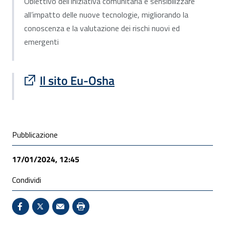
Obiettivo dell’iniziativa comunitaria è sensibilizzare
all’impatto delle nuove tecnologie, migliorando la
conoscenza e la valutazione dei rischi nuovi ed
emergenti
Sito esterno : apre una nuova finestra
Il sito Eu-Osha
Condivisione social
Pubblicazione
17/01/2024, 12:45
Condividi
Condividi su Facebook - Sito esterno - Apertura in 
X - Sito esterno - Apertura in nuova finestra
Invio Mail: apre il programma di posta el
Stampa pagina: scelta meno ecologic