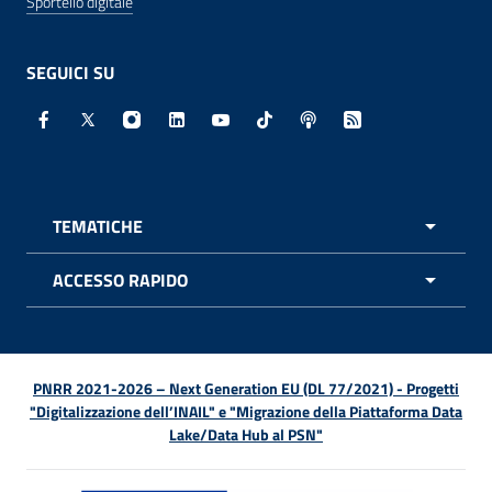
Sportello digitale
SEGUICI SU
Facebook - Sito esterno - Apertura in nuova finestra
X - Sito esterno - Apertura in nuova finestra
Instagram - Sito esterno - Apertura in nuo
Linkedin - Sito esterno - Apertura in 
Youtube - Sito esterno - Apertur
TikTok - Sito esterno - Ape
Spreaker - Sito estern
Feed RSS - Apert
TEMATICHE
APRI 
ACCESSO RAPIDO
APRI 
PNRR 2021-2026 – Next Generation EU (DL 77/2021) - Progetti
"Digitalizzazione dell’INAIL" e "Migrazione della Piattaforma Data
Lake/Data Hub al PSN"