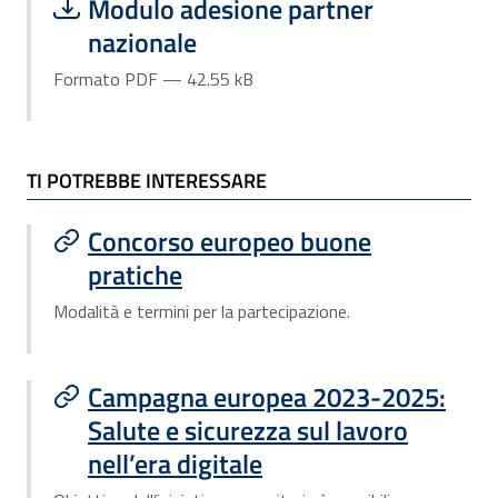
Scarica file:
Formato PDF — Dimensione 42.55 kB
Modulo adesione partner
nazionale
Formato PDF — 42.55 kB
TI POTREBBE INTERESSARE
Concorso europeo buone
pratiche
Modalità e termini per la partecipazione.
Campagna europea 2023-2025:
Salute e sicurezza sul lavoro
nell’era digitale