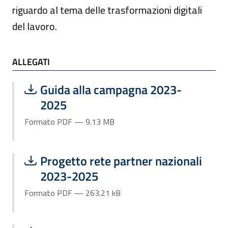
riguardo al tema delle trasformazioni digitali
del lavoro.
ALLEGATI e TI POTREBBE INTERESSARE
ALLEGATI
Scarica file:
Formato PDF — Dimensione 9.13 MB
Guida alla campagna 2023-
2025
Formato PDF — 9.13 MB
Scarica file:
Formato PDF — Dimensione 263.21 k
Progetto rete partner nazionali
2023-2025
Formato PDF — 263.21 kB