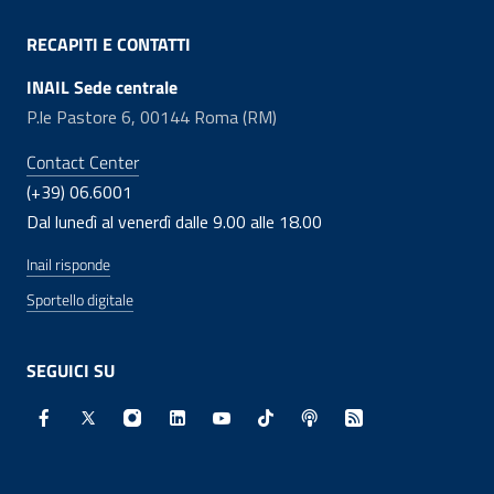
RECAPITI E CONTATTI
INAIL Sede centrale
P.le Pastore 6, 00144 Roma (RM)
Contact Center
(+39) 06.6001
Dal lunedì al venerdì dalle 9.00 alle 18.00
Inail risponde
Sportello digitale
SEGUICI SU
Facebook - Sito esterno - Apertura in nuova finestra
X - Sito esterno - Apertura in nuova finestra
Instagram - Sito esterno - Apertura in nuo
Linkedin - Sito esterno - Apertura in 
Youtube - Sito esterno - Apertur
TikTok - Sito esterno - Ape
Spreaker - Sito estern
Feed RSS - Apert