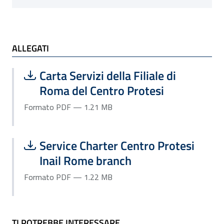
ALLEGATI e TI POTREBBE INTERESSARE
ALLEGATI
Scarica file:
Formato PDF — Dimensione 1.21 MB
Carta Servizi della Filiale di
Roma del Centro Protesi
Formato PDF — 1.21 MB
Scarica file:
Formato PDF — Dimensione 1.22 MB
Service Charter Centro Protesi
Inail Rome branch
Formato PDF — 1.22 MB
TI POTREBBE INTERESSARE