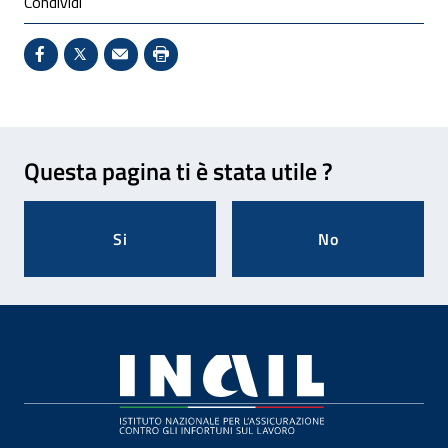
Condividi
Condividi su Facebook - Sito esterno - Apertura in 
X - Sito esterno - Apertura in nuova finestra
Invio Mail: apre il programma di posta el
Stampa pagina: scelta meno ecologic
Feedback
Questa pagina ti è stata utile ?
Si
No
Footer