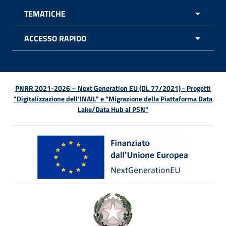
TEMATICHE
APRI 
ACCESSO RAPIDO
APRI 
PNRR 2021-2026 – Next Generation EU (DL 77/2021) - Progetti
"Digitalizzazione dell’INAIL" e "Migrazione della Piattaforma Data
Lake/Data Hub al PSN"