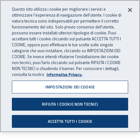
Accedi ai servizi online
For international visitors
Vai al menu principale
Vai al contenuto principale
Questo sito utilizza i cookie per migliorare i servizi e
ottimizzare l’esperienza di navigazione dell’utente. I cookie di
INAIL - Istituto Nazionale per 
natura tecnica sono indispensabili per permettere il corretto
Apri cerca
Apr
funzionamento del sito. Solo previo consenso dell’utente,
possono essere installati ulteriori tipologie di cookie. Puoi
Navigazione principale
accettare tutti i cookie cliccando sul pulsante ACCETTA TUTTI I
COOKIE, oppure puoi effettuare le tue scelte sulle singole
Navigazione - Ti trovi in:
Home
Istituto
Struttura organizzativa
Uffici Centrali
categorie che vuoi installare, cliccando su IMPOSTAZIONI DEI
Centro Protesi Vigorso di Budrio
Centro Protesi - Filiale di Roma
COOKIE. Se invece intendi rifiutarne l’installazione dei cookie
non tecnici, puoi farlo cliccando sul pulsante RIFIUTA I COOKIE
NON TECNICI o chiudendo il banner. Per conoscere i dettagli,
Centro Protesi - Filiale di
consulta la nostra
Informativa Privacy.
Roma
IMPOSTAZIONI DEI COOKIE
RIFIUTA I COOKIE NON TECNICI
Esplora:
Come arrivare
ACCETTA TUTTI I COOKIE