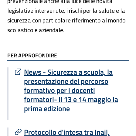
prevenzionale anche alla luce delle novità
legislative intervenute, i rischi per la salute e la
sicurezza con particolare riferimento al mondo
scolastico e aziendale.
TI POTREBBE INTERESSARE
PER APPROFONDIRE
Sito esterno : apre una nuova finestra
News - Sicurezza a scuola, la
presentazione del percorso
formativo per i docenti
formatori- Il 13 e 14 maggio la
prima edizione
Protocollo d'intesa tra Inail,