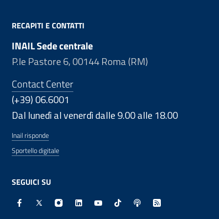
RECAPITI E CONTATTI
INAIL Sede centrale
P.le Pastore 6, 00144 Roma (RM)
Contact Center
(+39) 06.6001
Dal lunedì al venerdì dalle 9.00 alle 18.00
Inail risponde
Sportello digitale
SEGUICI SU
Facebook - Sito esterno - Apertura in nuova finestra
X - Sito esterno - Apertura in nuova finestra
Instagram - Sito esterno - Apertura in nuo
Linkedin - Sito esterno - Apertura in 
Youtube - Sito esterno - Apertur
TikTok - Sito esterno - Ape
Spreaker - Sito estern
Feed RSS - Apert