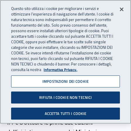
Accedi ai servizi online
For international visitors
Vai al menu principale
Vai al contenuto principale
Questo sito utilizza i cookie per migliorare i servizi e
ottimizzare l’esperienza di navigazione dell’utente. I cookie di
INAIL - Istituto Nazionale per 
natura tecnica sono indispensabili per permettere il corretto
Apri cerca
Apr
funzionamento del sito. Solo previo consenso dell’utente,
possono essere installati ulteriori tipologie di cookie. Puoi
Navigazione principale
accettare tutti i cookie cliccando sul pulsante ACCETTA TUTTI I
COOKIE, oppure puoi effettuare le tue scelte sulle singole
Navigazione - Ti trovi in:
Home
Inail comunica
News
categorie che vuoi installare, cliccando su IMPOSTAZIONI DEI
COOKIE. Se invece intendi rifiutarne l’installazione dei cookie
non tecnici, puoi farlo cliccando sul pulsante RIFIUTA I COOKIE
NON TECNICI o chiudendo il banner. Per conoscere i dettagli,
03 ottobre 2024
consulta la nostra
Informativa Privacy.
IMPOSTAZIONI DEI COOKIE
Sicurezza a scuola, al via il
corso di formazione per i
RIFIUTA I COOKIE NON TECNICI
docenti formatori
ACCETTA TUTTI I COOKIE
Il 7 e 8 ottobre le prime due edizioni