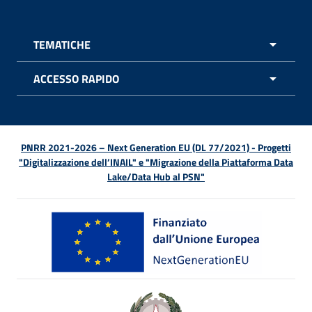
TEMATICHE
APRI 
ACCESSO RAPIDO
APRI 
PNRR 2021-2026 – Next Generation EU (DL 77/2021) - Progetti
"Digitalizzazione dell’INAIL" e "Migrazione della Piattaforma Data
Lake/Data Hub al PSN"