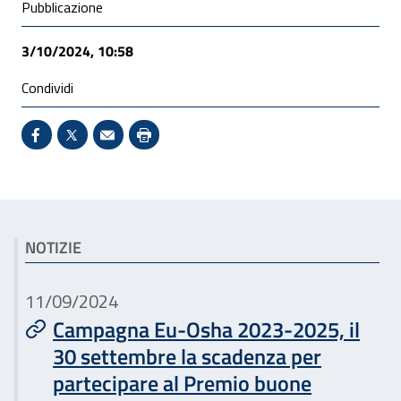
Condivisione social
Pubblicazione
3/10/2024, 10:58
Condividi
Condividi su Facebook - Sito esterno - Apertura in 
X - Sito esterno - Apertura in nuova finestra
Invio Mail: apre il programma di posta el
Stampa pagina: scelta meno ecologic
Articoli correlati
NOTIZIE
11/09/2024
Campagna Eu-Osha 2023-2025, il
30 settembre la scadenza per
partecipare al Premio buone