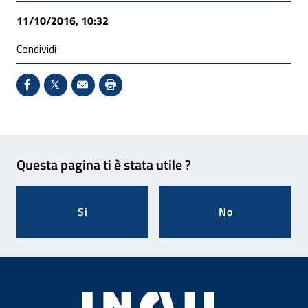
11/10/2016, 10:32
Condividi
Condividi su Facebook - Sito esterno - Apertura in 
X - Sito esterno - Apertura in nuova finestra
Invio Mail: apre il programma di posta el
Stampa pagina: scelta meno ecologic
Feedback
Questa pagina ti è stata utile ?
Si
No
Footer