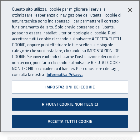
Accedi ai servizi online
For international visitors
Vai al menu principale
Vai al contenuto principale
Questo sito utilizza i cookie per migliorare i servizi e
ottimizzare l’esperienza di navigazione dell’utente. I cookie di
INAIL - Istituto Nazionale per 
natura tecnica sono indispensabili per permettere il corretto
Apri cerca
Apr
funzionamento del sito. Solo previo consenso dell’utente,
possono essere installati ulteriori tipologie di cookie. Puoi
Navigazione principale
accettare tutti i cookie cliccando sul pulsante ACCETTA TUTTI I
COOKIE, oppure puoi effettuare le tue scelte sulle singole
Navigazione - Ti trovi in:
Home
Inail comunica
Eventi
categorie che vuoi installare, cliccando su IMPOSTAZIONI DEI
COOKIE. Se invece intendi rifiutarne l’installazione dei cookie
non tecnici, puoi farlo cliccando sul pulsante RIFIUTA I COOKIE
NON TECNICI o chiudendo il banner. Per conoscere i dettagli,
dal 19 al 21 ottobre 2016
consulta la nostra
Informativa Privacy.
IMPOSTAZIONI DEI COOKIE
Ambiente Lavoro, edizione
2016
RIFIUTA I COOKIE NON TECNICI
Bologna, 19 - 21 ottobre 2016
ACCETTA TUTTI I COOKIE