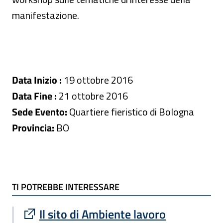
manifestazione.
Data Inizio :
19 ottobre 2016
Data Fine :
21 ottobre 2016
Sede Evento:
Quartiere fieristico di Bologna
Provincia:
BO
TI POTREBBE INTERESSARE
TI POTREBBE INTERESSARE
Sito esterno : apre una nuova finestra
Il sito di Ambiente lavoro