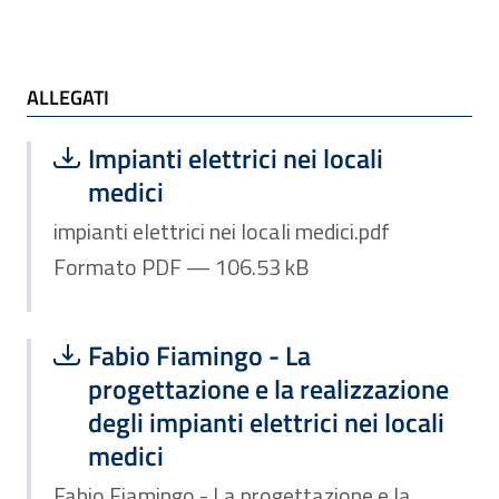
ALLEGATI e TI POTREBBE INTERESSARE
ALLEGATI
Scarica file:
Formato PDF — Dimensione 106.53 k
Impianti elettrici nei locali
medici
impianti elettrici nei locali medici.pdf
Formato PDF — 106.53 kB
Scarica file:
Formato PDF — Dimensione 954.38 k
Fabio Fiamingo - La
progettazione e la realizzazione
degli impianti elettrici nei locali
medici
Fabio Fiamingo - La progettazione e la