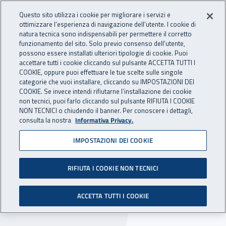
Accedi ai servizi online
For international visitors
Vai al menu principale
Vai al contenuto principale
Questo sito utilizza i cookie per migliorare i servizi e
ottimizzare l’esperienza di navigazione dell’utente. I cookie di
INAIL - Istituto Nazionale per 
natura tecnica sono indispensabili per permettere il corretto
Apri cerca
Apr
funzionamento del sito. Solo previo consenso dell’utente,
possono essere installati ulteriori tipologie di cookie. Puoi
Navigazione principale
accettare tutti i cookie cliccando sul pulsante ACCETTA TUTTI I
COOKIE, oppure puoi effettuare le tue scelte sulle singole
Navigazione - Ti trovi in:
Home
Inail comunica
Eventi
categorie che vuoi installare, cliccando su IMPOSTAZIONI DEI
COOKIE. Se invece intendi rifiutarne l’installazione dei cookie
non tecnici, puoi farlo cliccando sul pulsante RIFIUTA I COOKIE
NON TECNICI o chiudendo il banner. Per conoscere i dettagli,
19 ottobre 2016
consulta la nostra
Informativa Privacy.
IMPOSTAZIONI DEI COOKIE
Workshop - Impianti
elettrici nei locali medici
RIFIUTA I COOKIE NON TECNICI
Ambiente Lavoro Bologna - Mercoledì 19
ACCETTA TUTTI I COOKIE
ottobre 2016, ore 10.00 – 11.30