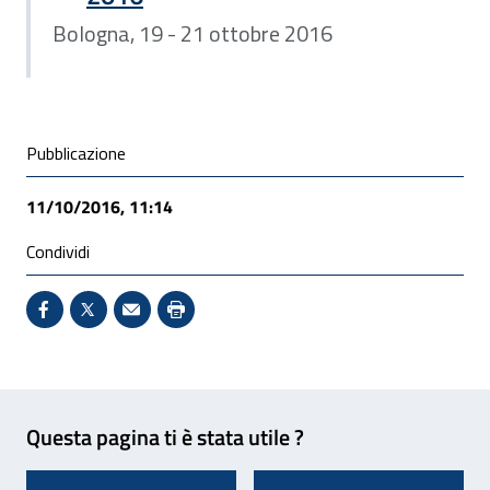
Bologna, 19 - 21 ottobre 2016
Condivisione social
Pubblicazione
11/10/2016, 11:14
Condividi
Condividi su Facebook - Sito esterno - Apertura in 
X - Sito esterno - Apertura in nuova finestra
Invio Mail: apre il programma di posta el
Stampa pagina: scelta meno ecologic
Feedback
Questa pagina ti è stata utile ?