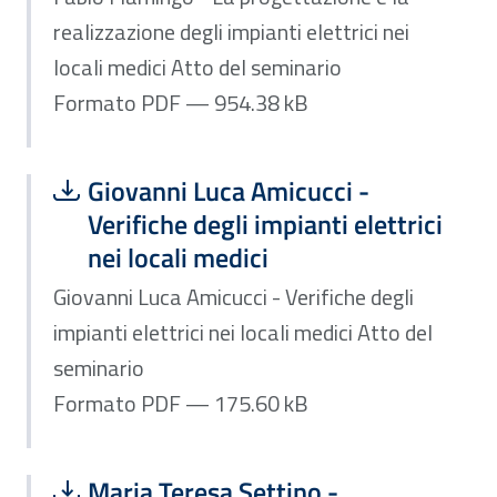
realizzazione degli impianti elettrici nei
locali medici Atto del seminario
Formato PDF — 954.38 kB
Scarica file:
Formato PDF — Dimensione 175.60 k
Giovanni Luca Amicucci -
Verifiche degli impianti elettrici
nei locali medici
Giovanni Luca Amicucci - Verifiche degli
impianti elettrici nei locali medici Atto del
seminario
Formato PDF — 175.60 kB
Scarica file:
Formato PDF — Dimensione 211.09 k
Maria Teresa Settino -