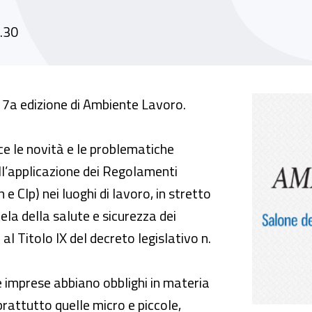
3.30
Reach e Clp. L'applicazione dei Regolamenti R
17a edizione di Ambiente Lavoro.
 le novità e le problematiche
ll’applicazione dei Regolamenti
e Clp) nei luoghi di lavoro, in stretto
ela della salute e sicurezza dei
al Titolo IX del decreto legislativo n.
 imprese abbiano obblighi in materia
prattutto quelle micro e piccole,