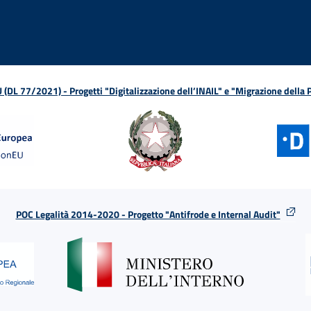
L 77/2021) - Progetti "Digitalizzazione dell’INAIL" e "Migrazione della
POC Legalità 2014-2020 - Progetto "Antifrode e Internal Audit"