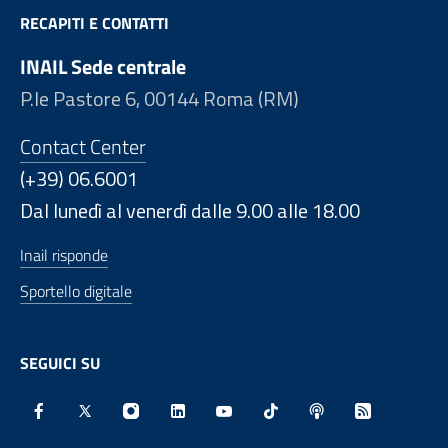
RECAPITI E CONTATTI
INAIL Sede centrale
P.le Pastore 6, 00144 Roma (RM)
Contact Center
(+39) 06.6001
Dal lunedì al venerdì dalle 9.00 alle 18.00
Inail risponde
Sportello digitale
SEGUICI SU
Facebook - Sito esterno - Apertura in nuova finestra
X - Sito esterno - Apertura in nuova finestra
Instagram - Sito esterno - Apertura in nu
Linkedin - Sito esterno - Apertura 
Youtube - Sito esterno - Aper
TikTok - Sito esterno -
Spreaker - Sito e
Feed RSS - 