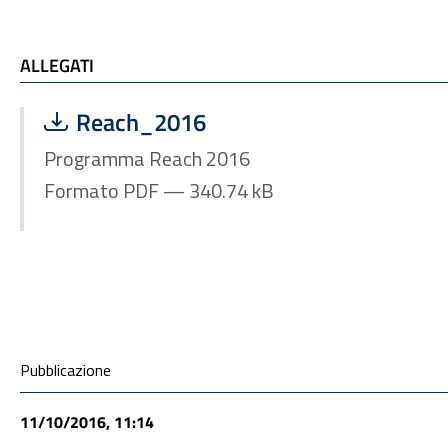
ALLEGATI e TI POTREBBE INTERESSARE
ALLEGATI
Scarica file:
Formato PDF — Dimensione 340.74 kB
Reach_2016
Programma Reach 2016
Formato PDF — 340.74 kB
Condivisione social
Pubblicazione
11/10/2016, 11:14