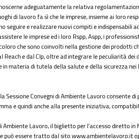
onoscerne adeguatamente la relativa regolamentazion
uoghi di lavoro fa sì che le imprese, insieme ai loro resp
no seguire e realizzare nuovi compiti e indispensabili a
assistere le imprese ed i loro Rspp, Aspp, i professionisti
 coloro che sono coinvolti nella gestione dei prodotti 
dal Reach e dal Clp, oltre ad integrare le peculiarità d
e in materia di tutela della salute e della sicurezza nei 
la Sessione Convegni di Ambiente Lavoro consente di pa
a e quindi anche alla presente iniziativa, compatibilme
di Ambiente Lavoro, il biglietto per l’accesso diretto in
 può essere tratto dal sito www.ambientelavoro.it oppu