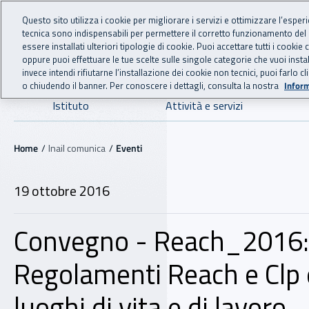
For international visitors
Vai al menu principale
Vai al contenuto principale
Questo sito utilizza i cookie per migliorare i servizi e ottimizzare l’esper
tecnica sono indispensabili per permettere il corretto funzionamento del
INAIL - Istituto Nazionale
essere installati ulteriori tipologie di cookie. Puoi accettare tutti i cook
oppure puoi effettuare le tue scelte sulle singole categorie che vuoi ins
invece intendi rifiutarne l’installazione dei cookie non tecnici, puoi farl
o chiudendo il banner. Per conoscere i dettagli, consulta la nostra
Inform
Navigazione principale
Istituto
Attività e servizi
Navigazione - Ti trovi in:
Home
Inail comunica
Eventi
19 ottobre 2016
Convegno - Reach_2016: T
Regolamenti Reach e Clp e 
luoghi di vita e di lavoro