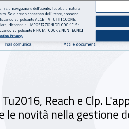
ienza di navigazione dell’utente. I cookie di natura
 sito. Solo previo consenso dell’utente, possono
 per l'Assicurazione contro 
ie cliccando sul pulsante ACCETTA TUTTI I COOKIE,
tallare, cliccando su IMPOSTAZIONI DEI COOKIE. Se
o cliccando sul pulsante RIFIUTA I COOKIE NON TECNICI
ativa Privacy.
Inail comunica
Atti e documenti
u2016, Reach e Clp. L'appl
le novità nella gestione de