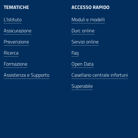
TEMATICHE
ACCESSO RAPIDO
L'Istituto
Moduli e modelli
Assicurazione
Durc online
Prevenzione
Servizi online
Ricerca
Faq
Formazione
Open Data
Assistenza e Supporto
Casellario centrale infortuni
Superabile
ova finestra
in nuova finestra
tura in nuova finestra
 Apertura in nuova finestra
sterno - Apertura in nuova finestra
Apertura nella stessa finestra