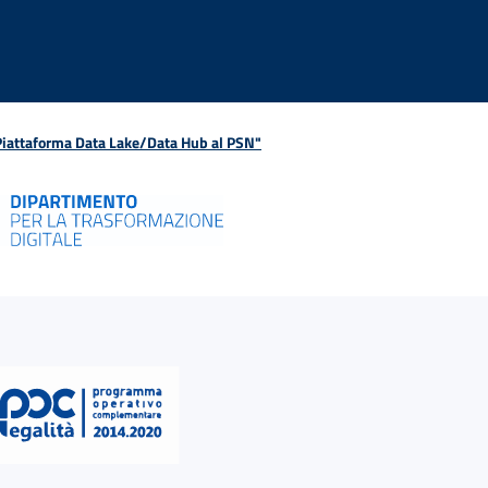
 Piattaforma Data Lake/Data Hub al PSN"