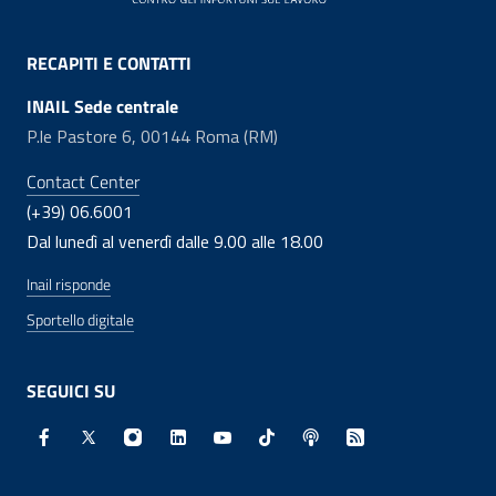
RECAPITI E CONTATTI
INAIL Sede centrale
P.le Pastore 6, 00144 Roma (RM)
Contact Center
(+39) 06.6001
Dal lunedì al venerdì dalle 9.00 alle 18.00
Inail risponde
Sportello digitale
SEGUICI SU
Facebook - Sito esterno - Apertura in nuova finestra
X - Sito esterno - Apertura in nuova finestra
Instagram - Sito esterno - Apertura in nuo
Linkedin - Sito esterno - Apertura in 
Youtube - Sito esterno - Apertur
TikTok - Sito esterno - Ape
Spreaker - Sito estern
Feed RSS - Apert