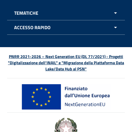
TEMATICHE
APRI 
ACCESSO RAPIDO
APRI 
PNRR 2021-2026 – Next Generation EU (DL 77/2021) - Progetti
"Digitalizzazione dell’INAIL" e "Migrazione della Piattaforma Data
Lake/Data Hub al PSN"