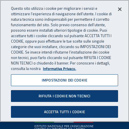
Accedi ai servizi online
For international visitors
Vai al menu principale
Vai al contenuto principale
Questo sito utilizza i cookie per migliorare i servizi e
ottimizzare l’esperienza di navigazione dell’utente. I cookie di
INAIL - Istituto Nazionale per 
natura tecnica sono indispensabili per permettere il corretto
Apri cerca
Apr
funzionamento del sito. Solo previo consenso dell’utente,
possono essere installati ulteriori tipologie di cookie. Puoi
Navigazione principale
accettare tutti i cookie cliccando sul pulsante ACCETTA TUTTI I
COOKIE, oppure puoi effettuare le tue scelte sulle singole
Pagina non disponibile
categorie che vuoi installare, cliccando su IMPOSTAZIONI DEI
COOKIE. Se invece intendi rifiutarne l’installazione dei cookie
non tecnici, puoi farlo cliccando sul pulsante RIFIUTA I COOKIE
Il contenuto non è stato trovato. Per continuare la
NON TECNICI o chiudendo il banner. Per conoscere i dettagli,
consulta la nostra
Informativa Privacy.
navigazione è possibile ritornare alla
home page
o utilizzare
il menu principale.
IMPOSTAZIONI DEI COOKIE
RIFIUTA I COOKIE NON TECNICI
Footer
ACCETTA TUTTI I COOKIE