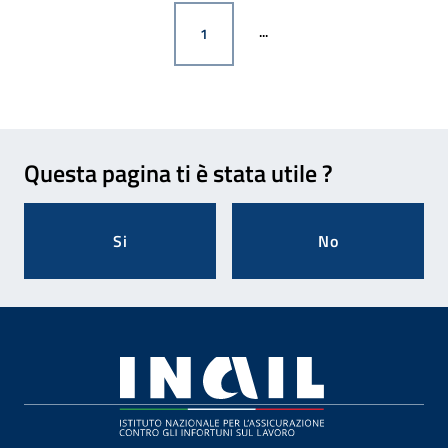
PAGINA
1
Feedback
Questa pagina ti è stata utile ?
Si
No
Footer