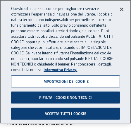
Accedi ai servizi online
For international visitors
Vai al menu principale
Vai al contenuto principale
Questo sito utilizza i cookie per migliorare i servizi e
ottimizzare l’esperienza di navigazione dell’utente. I cookie di
INAIL - Istituto Nazionale per 
natura tecnica sono indispensabili per permettere il corretto
Apri cerca
Apr
funzionamento del sito. Solo previo consenso dell’utente,
possono essere installati ulteriori tipologie di cookie. Puoi
Navigazione principale
accettare tutti i cookie cliccando sul pulsante ACCETTA TUTTI I
COOKIE, oppure puoi effettuare le tue scelte sulle singole
Navigazione - Ti trovi in:
Home
Attività e servizi
Servizi per te
Operatori della Sanità
categorie che vuoi installare, cliccando su IMPOSTAZIONI DEI
COOKIE. Se invece intendi rifiutarne l’installazione dei cookie
non tecnici, puoi farlo cliccando sul pulsante RIFIUTA I COOKIE
Operatori della Sanità
NON TECNICI o chiudendo il banner. Per conoscere i dettagli,
consulta la nostra
Informativa Privacy.
IMPOSTAZIONI DEI COOKIE
I medici competenti hanno a disposizione una
serie di servizi per trasmettere report di sintesi
RIFIUTA I COOKIE NON TECNICI
sulla sorveglianza sanitaria in ambito
lavorativo. È possibile accedere agli applicativi
ACCETTA TUTTI I COOKIE
Inail tramite Spid, Cns o Cie.