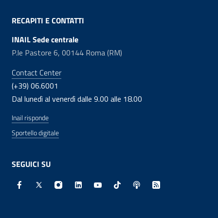
RECAPITI E CONTATTI
INAIL Sede centrale
P.le Pastore 6, 00144 Roma (RM)
Contact Center
(+39) 06.6001
Dal lunedì al venerdì dalle 9.00 alle 18.00
Inail risponde
Sportello digitale
SEGUICI SU
Facebook - Sito esterno - Apertura in nuova finestra
X - Sito esterno - Apertura in nuova finestra
Instagram - Sito esterno - Apertura in nuo
Linkedin - Sito esterno - Apertura in 
Youtube - Sito esterno - Apertur
TikTok - Sito esterno - Ape
Spreaker - Sito estern
Feed RSS - Apert