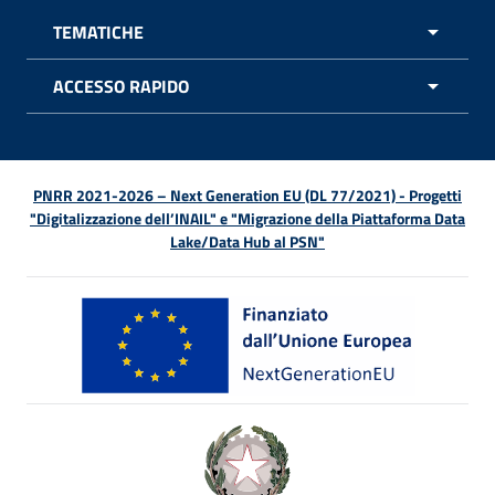
TEMATICHE
APRI 
ACCESSO RAPIDO
APRI 
PNRR 2021-2026 – Next Generation EU (DL 77/2021) - Progetti
"Digitalizzazione dell’INAIL" e "Migrazione della Piattaforma Data
Lake/Data Hub al PSN"