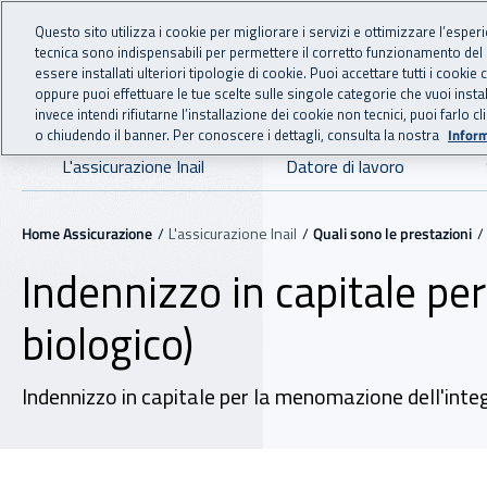
For international visitors
Vai al menu principale
Vai al contenuto principale
Questo sito utilizza i cookie per migliorare i servizi e ottimizzare l’esper
tecnica sono indispensabili per permettere il corretto funzionamento del
essere installati ulteriori tipologie di cookie. Puoi accettare tutti i cook
ASSICURAZIO
INAIL - Istituto Nazionale
oppure puoi effettuare le tue scelte sulle singole categorie che vuoi ins
invece intendi rifiutarne l’installazione dei cookie non tecnici, puoi farl
o chiudendo il banner. Per conoscere i dettagli, consulta la nostra
Inform
Navigazione principale
L'assicurazione Inail
Datore di lavoro
Navigazione - Ti trovi in:
Home Assicurazione
L'assicurazione Inail
Quali sono le prestazioni
Indennizzo in capitale pe
biologico)
Indennizzo in capitale per la menomazione dell'integr