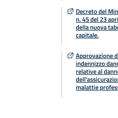
Sito esterno : apre
Decreto del Mini
n. 45 del 23 ap
della nuova tabe
capitale.
Sito esterno : apre
Approvazione di
indennizzo danno
relative al danno
dell'assicurazio
malattie profess