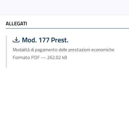
ALLEGATI e Ti potrebbe interessare
ALLEGATI
Scarica file:
Formato PDF — Dimensione 262.02 kB
Mod. 177 Prest.
Modalità di pagamento delle prestazioni economiche
Formato PDF — 262.02 kB