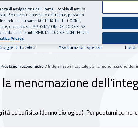
ienza di navigazione dell’utente. I cookie di natura
 sito. Solo previo consenso dell’utente, possono
ie cliccando sul pulsante ACCETTA TUTTI I COOKIE,
NE
 per l'Assicurazione contro 
tallare, cliccando su IMPOSTAZIONI DEI COOKIE. Se
o cliccando sul pulsante RIFIUTA I COOKIE NON TECNICI
ativa Privacy.
Soggetti tutelati
Assicurazioni speciali
Fondi 
Prestazioni economiche
Indennizzo in capitale per la menomazione dell'in
r la menomazione dell'integ
ità psicofisica (danno biologico). Per postumi compresi t