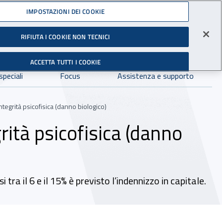
Accedi ai servizi online
IMPOSTAZIONI DEI COOKIE
RIFIUTA I COOKIE NON TECNICI
Facebook - Sito esterno - Apertura in nuova finestra
X- Sito esterno - Apertura in nuova finestra
Instagram - Sito esterno - Apertura in 
Linkedin - Sito esterno - Apertur
Youtube - Sito esterno - A
Tiktok - Sito estern
Spreaker - Si
Feed R
gli Infortuni sul Lavoro
Avvia r
ACCETTA TUTTI I COOKIE
Dove cercare:
speciali
Focus
Assistenza e supporto
tegrità psicofisica (danno biologico)
rità psicofisica (danno
ra il 6 e il 15% è previsto l’indennizzo in capitale.