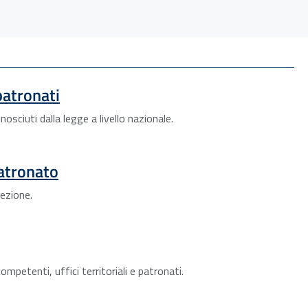
patronati
osciuti dalla legge a livello nazionale.
patronato
sezione.
competenti, uffici territoriali e patronati.