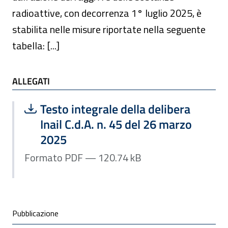
radioattive, con decorrenza 1° luglio 2025, è
stabilita nelle misure riportate nella seguente
tabella: [...]
ALLEGATI
ALLEGATI
Scarica file:
Formato PDF — Dimensione 120.74 k
Testo integrale della delibera
Inail C.d.A. n. 45 del 26 marzo
2025
Formato PDF — 120.74 kB
Condivisione social
Pubblicazione