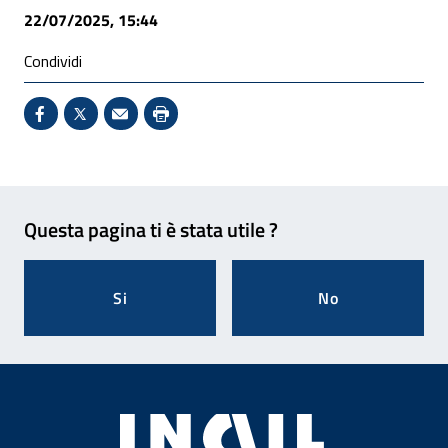
22/07/2025, 15:44
Condividi
Condividi su Facebook - Sito esterno - Apertura in 
X - Sito esterno - Apertura in nuova finestra
Invio Mail: apre il programma di posta el
Stampa pagina: scelta meno ecologic
Feedback
Questa pagina ti è stata utile ?
Si
No
Footer