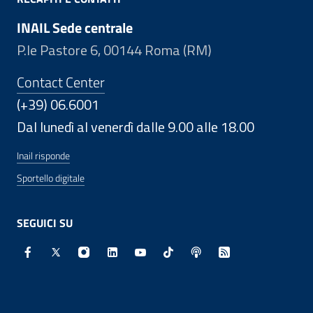
INAIL Sede centrale
P.le Pastore 6, 00144 Roma (RM)
Contact Center
(+39) 06.6001
Dal lunedì al venerdì dalle 9.00 alle 18.00
Inail risponde
Sportello digitale
SEGUICI SU
Facebook - Sito esterno - Apertura in nuova finestra
X - Sito esterno - Apertura in nuova finestra
Instagram - Sito esterno - Apertura in nuo
Linkedin - Sito esterno - Apertura in 
Youtube - Sito esterno - Apertur
TikTok - Sito esterno - Ape
Spreaker - Sito estern
Feed RSS - Apert