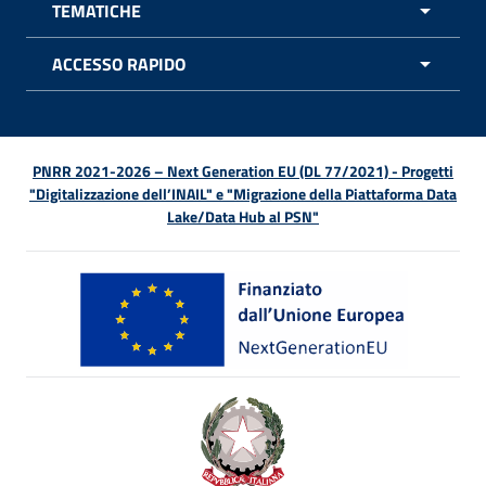
TEMATICHE
APRI 
ACCESSO RAPIDO
APRI 
PNRR 2021-2026 – Next Generation EU (DL 77/2021) - Progetti
"Digitalizzazione dell’INAIL" e "Migrazione della Piattaforma Data
Lake/Data Hub al PSN"