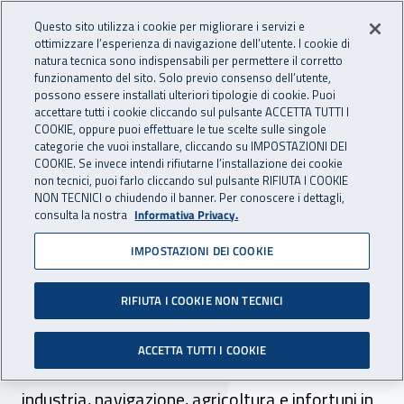
Accedi ai servizi online
For international visitors
Vai al menu principale
Vai al contenuto principale
Questo sito utilizza i cookie per migliorare i servizi e
ottimizzare l’esperienza di navigazione dell’utente. I cookie di
INAIL - Istituto Nazionale per 
natura tecnica sono indispensabili per permettere il corretto
Apri cerca
Apr
funzionamento del sito. Solo previo consenso dell’utente,
possono essere installati ulteriori tipologie di cookie. Puoi
Navigazione principale
accettare tutti i cookie cliccando sul pulsante ACCETTA TUTTI I
COOKIE, oppure puoi effettuare le tue scelte sulle singole
Navigazione - Ti trovi in:
Home
Atti e documenti
Circolari Inail
categorie che vuoi installare, cliccando su IMPOSTAZIONI DEI
COOKIE. Se invece intendi rifiutarne l’installazione dei cookie
non tecnici, puoi farlo cliccando sul pulsante RIFIUTA I COOKIE
NON TECNICI o chiudendo il banner. Per conoscere i dettagli,
20 giugno 2025
20 giugno 2025
consulta la nostra
Informativa Privacy.
IMPOSTAZIONI DEI COOKIE
Circolare Inail n. 37 del 20
giugno 2025
RIFIUTA I COOKIE NON TECNICI
Prestazioni economiche per infortunio sul
ACCETTA TUTTI I COOKIE
lavoro e malattia professionale: settori
industria, navigazione, agricoltura e infortuni in