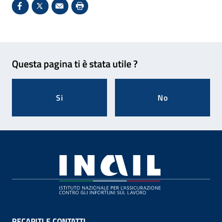
Condividi su Facebook - Sito esterno - Apertura in 
X - Sito esterno - Apertura in nuova finestra
Invio Mail: apre il programma di posta el
Stampa pagina: scelta meno ecologic
Feedback
Questa pagina ti è stata utile ?
Si
No
Footer
RECAPITI E CONTATTI