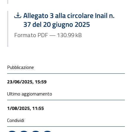
Scarica file:
Formato PDF — Dimensione 130.99 k
Allegato 3 alla circolare Inail n.
37 del 20 giugno 2025
Formato PDF — 130.99 kB
Condivisione social
Pubblicazione
23/06/2025, 15:59
Ultimo aggiornamento
1/08/2025, 11:55
Condividi