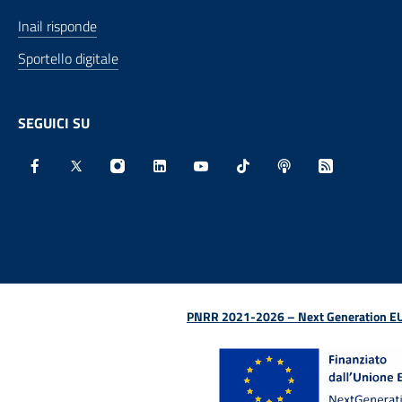
Inail risponde
Sportello digitale
SEGUICI SU
Facebook - Sito esterno - Apertura in nuova finestra
X - Sito esterno - Apertura in nuova finestra
Instagram - Sito esterno - Apertura in nu
Linkedin - Sito esterno - Apertura 
Youtube - Sito esterno - Aper
TikTok - Sito esterno -
Spreaker - Sito e
Feed RSS - 
PNRR 2021-2026 – Next Generation EU (D