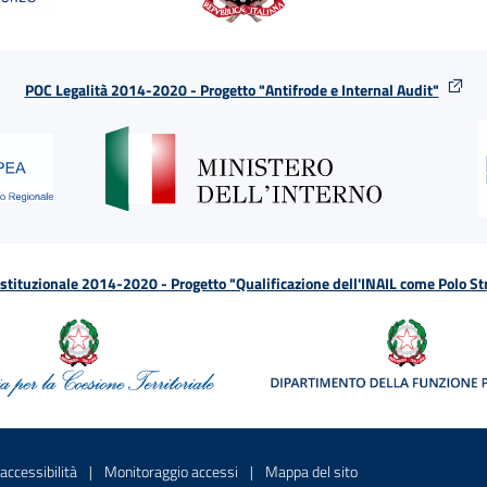
POC Legalità 2014-2020 - Progetto "Antifrode e Internal Audit"
tituzionale 2014-2020 - Progetto "Qualificazione dell'INAIL come Polo St
a
 in una nuova finestra
Sito interno - Apre in una nuova finestra
Sito interno - Apre in una nuova fines
Sito interno - Apre 
accessibilità
Monitoraggio accessi
Mappa del sito