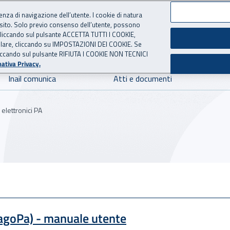
ienza di navigazione dell’utente. I cookie di natura
 sito. Solo previo consenso dell’utente, possono
 per l'Assicurazione contro 
ie cliccando sul pulsante ACCETTA TUTTI I COOKIE,
tallare, cliccando su IMPOSTAZIONI DEI COOKIE. Se
o cliccando sul pulsante RIFIUTA I COOKIE NON TECNICI
ativa Privacy.
Inail comunica
Atti e documenti
elettronici PA
87.05 kB
PagoPa) - manuale utente