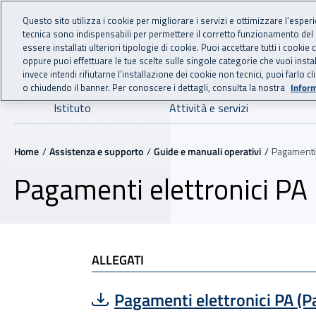
For international visitors
Vai al menu principale
Vai al contenuto principale
Questo sito utilizza i cookie per migliorare i servizi e ottimizzare l’esper
tecnica sono indispensabili per permettere il corretto funzionamento del
INAIL - Istituto Nazionale
essere installati ulteriori tipologie di cookie. Puoi accettare tutti i cook
oppure puoi effettuare le tue scelte sulle singole categorie che vuoi ins
invece intendi rifiutarne l’installazione dei cookie non tecnici, puoi farl
o chiudendo il banner. Per conoscere i dettagli, consulta la nostra
Inform
Navigazione principale
Istituto
Attività e servizi
Navigazione - Ti trovi in:
Home
Assistenza e supporto
Guide e manuali operativi
Pagamenti 
Pagamenti elettronici PA
ALLEGATI
Scarica file:
Formato PDF — Dimensione 9
Pagamenti elettronici PA (