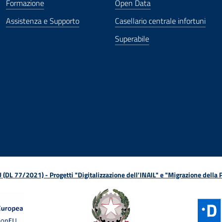
Formazione
Open Data
Assistenza e Supporto
Casellario centrale infortuni
Superabile
ova finestra
in nuova finestra
tura in nuova finestra
 Apertura in nuova finestra
sterno - Apertura in nuova finestra
Apertura nella stessa finestra
L 77/2021) - Progetti "Digitalizzazione dell’INAIL" e "Migrazione della