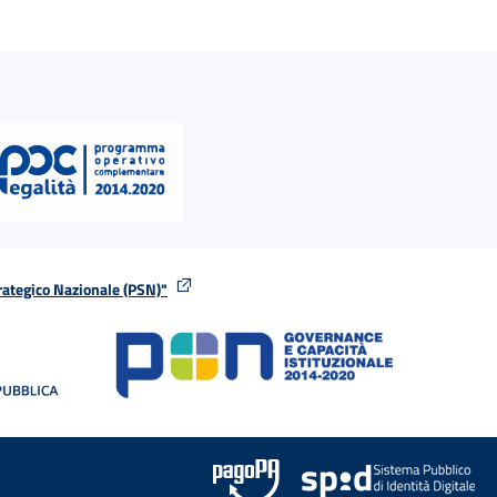
rategico Nazionale (PSN)"
tra
nella stessa finestra