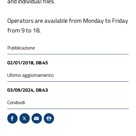
and individual files.
Operators are available from Monday to Friday
from 9 to 18.
Condivisione social
Pubblicazione
02/01/2018, 08:45
Ultimo aggiornamento
03/09/2024, 08:43
Condividi
Condividi su Facebook - Sito esterno - Apertura in 
X - Sito esterno - Apertura in nuova finestra
Invio Mail: apre il programma di posta el
Stampa pagina: scelta meno ecologic