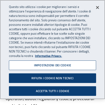
Accedi ai servizi online
For international visitors
Vai al menu principale
Vai al contenuto principale
Questo sito utilizza i cookie per migliorare i servizi e
ottimizzare l’esperienza di navigazione dell’utente. I cookie di
INAIL - Istituto Nazionale per 
natura tecnica sono indispensabili per permettere il corretto
Apri cerca
Apr
funzionamento del sito. Solo previo consenso dell’utente,
possono essere installati ulteriori tipologie di cookie. Puoi
Navigazione principale
accettare tutti i cookie cliccando sul pulsante ACCETTA TUTTI I
COOKIE, oppure puoi effettuare le tue scelte sulle singole
Navigazione - Ti trovi in:
Home
For international visitors
English
Contact center
categorie che vuoi installare, cliccando su IMPOSTAZIONI DEI
COOKIE. Se invece intendi rifiutarne l’installazione dei cookie
non tecnici, puoi farlo cliccando sul pulsante RIFIUTA I COOKIE
Contact center
NON TECNICI o chiudendo il banner. Per conoscere i dettagli,
consulta la nostra
Informativa Privacy.
IMPOSTAZIONI DEI COOKIE
The Contact center answers at 06.6001, the
costs depend on your service provider both
RIFIUTA I COOKIE NON TECNICI
from fixed telephony and from mobile phones.
It gives information, automatically or by
ACCETTA TUTTI I COOKIE
operator, about regulatory issues, procedural