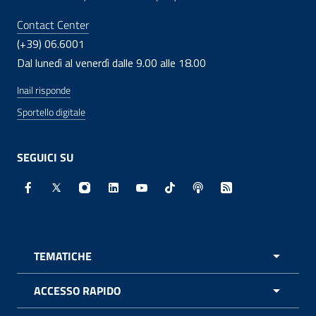
Contact Center
(+39) 06.6001
Dal lunedì al venerdì dalle 9.00 alle 18.00
Inail risponde
Sportello digitale
SEGUICI SU
Facebook - Sito esterno - Apertura in nuova finestra
X - Sito esterno - Apertura in nuova finestra
Instagram - Sito esterno - Apertura in nuo
Linkedin - Sito esterno - Apertura in 
Youtube - Sito esterno - Apertur
TikTok - Sito esterno - Ape
Spreaker - Sito estern
Feed RSS - Apert
TEMATICHE
APRI 
ACCESSO RAPIDO
APRI 