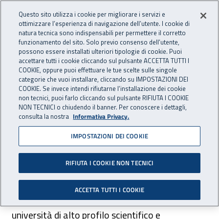
Accedi ai servizi online
For international visitors
Vai al menu principale
Vai al contenuto principale
Questo sito utilizza i cookie per migliorare i servizi e
ottimizzare l’esperienza di navigazione dell’utente. I cookie di
INAIL - Istituto Nazionale per 
natura tecnica sono indispensabili per permettere il corretto
Apri cerca
Apr
funzionamento del sito. Solo previo consenso dell’utente,
possono essere installati ulteriori tipologie di cookie. Puoi
Navigazione principale
accettare tutti i cookie cliccando sul pulsante ACCETTA TUTTI I
COOKIE, oppure puoi effettuare le tue scelte sulle singole
Navigazione - Ti trovi in:
Home
Istituto
Struttura organizzativa
Uffici Centrali
categorie che vuoi installare, cliccando su IMPOSTAZIONI DEI
Direzione centrale assistenza protesica e riabilitazione
COOKIE. Se invece intendi rifiutarne l’installazione dei cookie
non tecnici, puoi farlo cliccando sul pulsante RIFIUTA I COOKIE
Centri protesici e riabilitativi
NON TECNICI o chiudendo il banner. Per conoscere i dettagli,
Progetti di ricerca Centri protesici e riabilitativi
Partner e
consulta la nostra
Informativa Privacy.
collaborazioni
IMPOSTAZIONI DEI COOKIE
Partner e collaborazioni
RIFIUTA I COOKIE NON TECNICI
Il Centro Protesi e il Centro di riabilitazione
ACCETTA TUTTI I COOKIE
motoria collaborano con istituti di ricerca e
università di alto profilo scientifico e