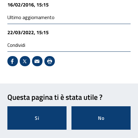
16/02/2016, 15:15
Ultimo aggiornamento
22/03/2022, 15:15
Condividi
Condividi su Facebook - Sito esterno - Apertura in 
X - Sito esterno - Apertura in nuova finestra
Invio Mail: apre il programma di posta el
Stampa pagina: scelta meno ecologic
Feedback
Questa pagina ti è stata utile ?
Si
No