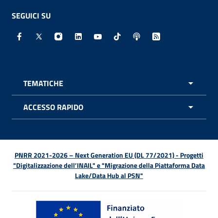
SEGUICI SU
Facebook - Sito esterno - Apertura in nuova finestra
X - Sito esterno - Apertura in nuova finestra
Instagram - Sito esterno - Apertura in nuo
Linkedin - Sito esterno - Apertura in 
Youtube - Sito esterno - Apertur
TikTok - Sito esterno - Ape
Spreaker - Sito estern
Feed RSS - Apert
TEMATICHE
APRI 
ACCESSO RAPIDO
APRI 
PNRR 2021-2026 – Next Generation EU (DL 77/2021) - Progetti
"Digitalizzazione dell’INAIL" e "Migrazione della Piattaforma Data
Lake/Data Hub al PSN"