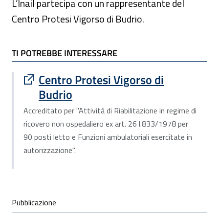
L’Inail partecipa con un rappresentante del
Centro Protesi Vigorso di Budrio.
TI POTREBBE INTERESSARE
TI POTREBBE INTERESSARE
Sito esterno : apre una nuova finestra
Centro Protesi Vigorso di
Budrio
Accreditato per "Attività di Riabilitazione in regime di
ricovero non ospedaliero ex art. 26 l.833/1978 per
90 posti letto e Funzioni ambulatoriali esercitate in
autorizzazione".
Condivisione social
Pubblicazione