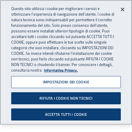
Accedi ai servizi online
For international visitors
Vai al menu principale
Vai al contenuto principale
Questo sito utilizza i cookie per migliorare i servizi e
ottimizzare l’esperienza di navigazione dell’utente. I cookie di
INAIL - Istituto Nazionale per 
natura tecnica sono indispensabili per permettere il corretto
Apri cerca
Apr
funzionamento del sito. Solo previo consenso dell’utente,
possono essere installati ulteriori tipologie di cookie. Puoi
Navigazione principale
accettare tutti i cookie cliccando sul pulsante ACCETTA TUTTI I
COOKIE, oppure puoi effettuare le tue scelte sulle singole
Navigazione - Ti trovi in:
Home
Istituto
Relazioni internazionali
Partnership
Sculpt
categorie che vuoi installare, cliccando su IMPOSTAZIONI DEI
Group
COOKIE. Se invece intendi rifiutarne l’installazione dei cookie
non tecnici, puoi farlo cliccando sul pulsante RIFIUTA I COOKIE
NON TECNICI o chiudendo il banner. Per conoscere i dettagli,
Sculpt Group
consulta la nostra
Informativa Privacy.
IMPOSTAZIONI DEI COOKIE
Lo Strategic Consortium for Upper Limb
RIFIUTA I COOKIE NON TECNICI
Prosthetic Technologies riunisce i massimi
esperti internazionali nel campo della protesica
ACCETTA TUTTI I COOKIE
dell’arto superiore.