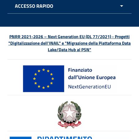
ACCESSO RAPIDO
APRI 
PNRR 2021-2026 – Next Generation EU (DL 77/2021) - Progetti
"Digitalizzazione dell’INAIL" e "Migrazione della Piattaforma Data
Lake/Data Hub al PSN"