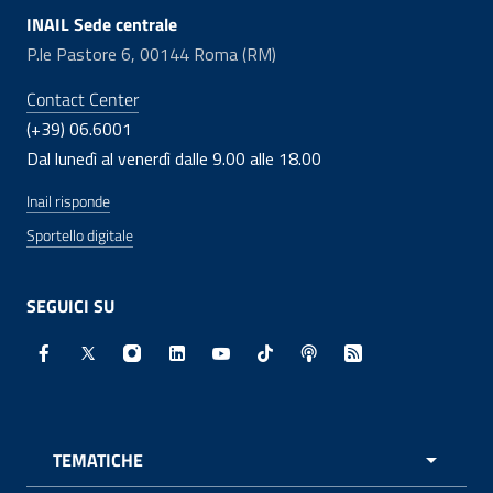
INAIL Sede centrale
P.le Pastore 6, 00144 Roma (RM)
Contact Center
(+39) 06.6001
Dal lunedì al venerdì dalle 9.00 alle 18.00
Inail risponde
Sportello digitale
SEGUICI SU
Facebook - Sito esterno - Apertura in nuova finestra
X - Sito esterno - Apertura in nuova finestra
Instagram - Sito esterno - Apertura in nuo
Linkedin - Sito esterno - Apertura in 
Youtube - Sito esterno - Apertur
TikTok - Sito esterno - Ape
Spreaker - Sito estern
Feed RSS - Apert
TEMATICHE
APRI 