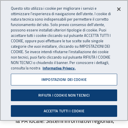
Accedi ai servizi online
For international visitors
Vai al menu principale
Vai al contenuto principale
Questo sito utilizza i cookie per migliorare i servizi e
ottimizzare l’esperienza di navigazione dell’utente. I cookie di
INAIL - Istituto Nazionale per 
natura tecnica sono indispensabili per permettere il corretto
Apri cerca
Apr
funzionamento del sito. Solo previo consenso dell’utente,
possono essere installati ulteriori tipologie di cookie. Puoi
Navigazione principale
accettare tutti i cookie cliccando sul pulsante ACCETTA TUTTI I
COOKIE, oppure puoi effettuare le tue scelte sulle singole
Navigazione - Ti trovi in:
Home
Istituto
Innovazione digitale
Cooperazione applicativa
categorie che vuoi installare, cliccando su IMPOSTAZIONI DEI
Prossime evoluzioni
COOKIE. Se invece intendi rifiutarne l’installazione dei cookie
non tecnici, puoi farlo cliccando sul pulsante RIFIUTA I COOKIE
NON TECNICI o chiudendo il banner. Per conoscere i dettagli,
Prossime evoluzioni
consulta la nostra
Informativa Privacy.
IMPOSTAZIONI DEI COOKIE
Nell'ambito della cooperazione applicativa,
RIFIUTA I COOKIE NON TECNICI
sono previste le seguenti evoluzioni:
investimenti in progetti di cooperazione con
ACCETTA TUTTI I COOKIE
la PA locale: Sistemi informativi regionali,