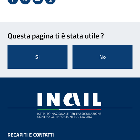
Condividi su Facebook - Sito esterno - Apertura in 
X - Sito esterno - Apertura in nuova finestra
Invio Mail: apre il programma di posta el
Stampa pagina: scelta meno ecologic
Feedback
Questa pagina ti è stata utile ?
Si
No
Footer
RECAPITI E CONTATTI