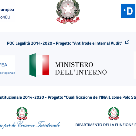
POC Legalità 2014-2020 - Progetto "Antifrode e Internal Audit"
tituzionale 2014-2020 - Progetto "Qualificazione dell'INAIL come Polo St