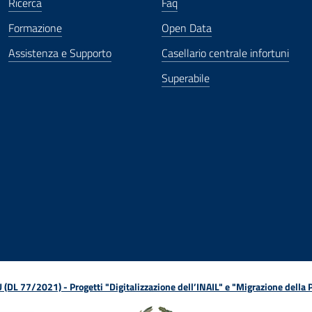
Ricerca
Faq
Formazione
Open Data
Assistenza e Supporto
Casellario centrale infortuni
Superabile
ova finestra
in nuova finestra
tura in nuova finestra
 Apertura in nuova finestra
sterno - Apertura in nuova finestra
Apertura nella stessa finestra
L 77/2021) - Progetti "Digitalizzazione dell’INAIL" e "Migrazione della