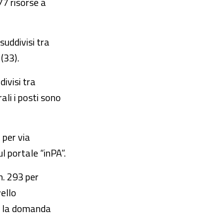
77 risorse a
suddivisi tra
(33).
divisi tra
ali i posti sono
per via
l portale “inPA”.
n. 293 per
vello
za la domanda