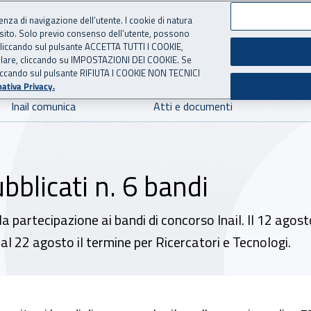
ienza di navigazione dell’utente. I cookie di natura
 sito. Solo previo consenso dell’utente, possono
 per l'Assicurazione contro 
ie cliccando sul pulsante ACCETTA TUTTI I COOKIE,
tallare, cliccando su IMPOSTAZIONI DEI COOKIE. Se
o cliccando sul pulsante RIFIUTA I COOKIE NON TECNICI
ativa Privacy.
Inail comunica
Atti e documenti
bblicati n. 6 bandi
r la partecipazione ai bandi di concorso Inail. Il 12 ago
al 22 agosto il termine per Ricercatori e Tecnologi.