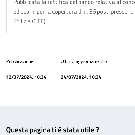
Pubblicata la rettifica del bando relativa al conc
ed esami per la copertura di n. 36 posti presso la Consulenza Tecnica
Edilizia (CTE).
Condivisione social
Pubblicazione
Ultimo aggiornamento
12/07/2024, 10:34
24/07/2024, 10:34
Feedback
Questa pagina ti è stata utile ?