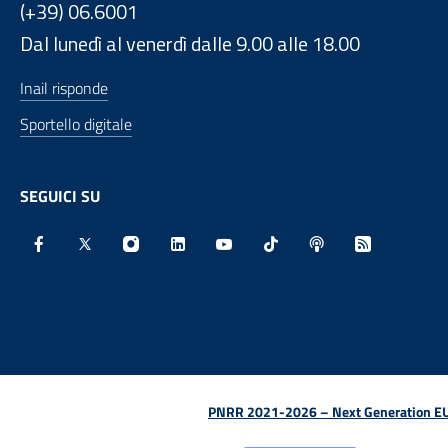
(+39) 06.6001
Dal lunedì al venerdì dalle 9.00 alle 18.00
Inail risponde
Sportello digitale
SEGUICI SU
Facebook - Sito esterno - Apertura in nuova finestra
X - Sito esterno - Apertura in nuova finestra
Instagram - Sito esterno - Apertura in nu
Linkedin - Sito esterno - Apertura 
Youtube - Sito esterno - Aper
TikTok - Sito esterno -
Spreaker - Sito e
Feed RSS - 
PNRR 2021-2026 – Next Generation EU (D