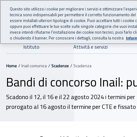
For international visitors
Vai al menu principale
Vai al contenuto principale
Questo sito utilizza i cookie per migliorare i servizi e ottimizzare l’esper
tecnica sono indispensabili per permettere il corretto funzionamento del
INAIL - Istituto Nazionale
essere installati ulteriori tipologie di cookie. Puoi accettare tutti i cook
oppure puoi effettuare le tue scelte sulle singole categorie che vuoi ins
invece intendi rifiutarne l’installazione dei cookie non tecnici, puoi farl
o chiudendo il banner. Per conoscere i dettagli, consulta la nostra
Inform
Navigazione principale
Istituto
Attività e servizi
Navigazione - Ti trovi in:
Home
Inail comunica
Scadenze
Scadenza
Bandi di concorso Inail: pu
Scadono il 12, il 16 e il 22 agosto 2024 i termini pe
prorogato al 16 agosto il termine per CTE e fissato 