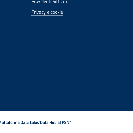
Provider Inail Ecm
Privacy e cookie
 Piattaforma Data Lake/Data Hub al PSN"