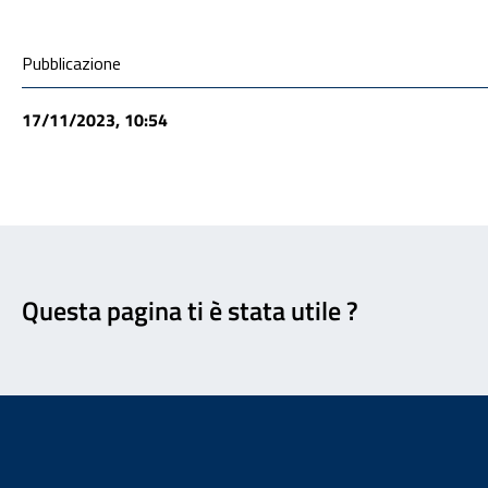
Condivisione social
Pubblicazione
17/11/2023, 10:54
Feedback
Questa pagina ti è stata utile ?
Footer