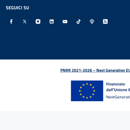
SEGUICI SU
Facebook - Sito esterno - Apertura in nuova finestra
X - Sito esterno - Apertura in nuova finestra
Instagram - Sito esterno - Apertura in nu
Linkedin - Sito esterno - Apertura 
Youtube - Sito esterno - Aper
TikTok - Sito esterno -
Spreaker - Sito e
Feed RSS - 
PNRR 2021-2026 – Next Generation EU (D