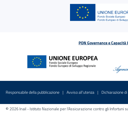
PON Governance e Capacità Is
Menu di servizio
Sito interno - Apre in una nuova finestr
Sito interno - Apre
Responsabile della pubblicazione
Avviso all’utenza
Dichiarazione di 
© 2026 Inail - Istituto Nazionale per l'Assicurazione contro gli Infortu