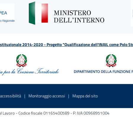
tituzionale 2014-2020 - Progetto "Qualificazione dell'INAIL come Polo St
a
 in una nuova finestra
Sito interno - Apre in una nuova finestra
Sito interno - Apre in una nuova fines
Sito interno - Apre 
accessibilità
Monitoraggio accessi
Mappa del sito
ni sul Lavoro - Codice fiscale 01165400589 - P. IVA 00968951004