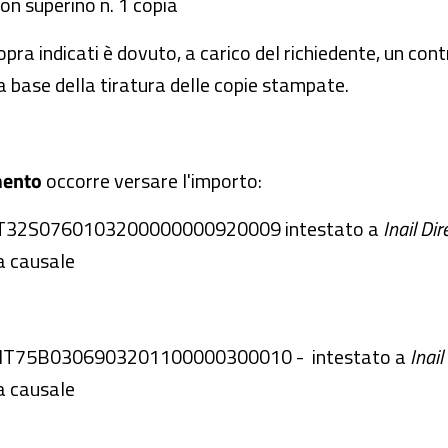
non superino n. 1 copia
sopra indicati è dovuto, a carico del richiedente, un con
la base della tiratura delle copie stampate.
mento
occorre versare l'importo:
N: IT32S0760103200000000920009 intestato a
Inail Di
a causale
AN: IT75B0306903201100000300010 - intestato a
Inail
a causale