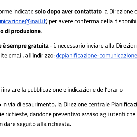
forme indicate
solo dopo aver contattato
la Direzione 
nicazione@inail.it
) per avere conferma della disponibil
to di produzione
.
e è sempre gratuita
- è necessario inviare alla Direzio
te email, all'indirizzo:
dcpianificazione-comunicazione
a
nviare la pubblicazione e indicazione dell’orario
no in via di esaurimento, la Direzione centrale Pianifica
pie richieste, dandone preventivo avviso agli utenti ch
n dare seguito alla richiesta.