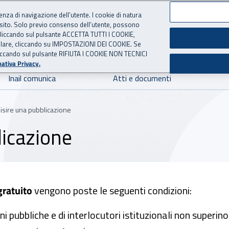
ienza di navigazione dell’utente. I cookie di natura
 sito. Solo previo consenso dell’utente, possono
 per l'Assicurazione contro 
ie cliccando sul pulsante ACCETTA TUTTI I COOKIE,
tallare, cliccando su IMPOSTAZIONI DEI COOKIE. Se
o cliccando sul pulsante RIFIUTA I COOKIE NON TECNICI
ativa Privacy.
Inail comunica
Atti e documenti
sire una pubblicazione
icazione
gratuito
vengono poste le seguenti condizioni:
oni pubbliche e di interlocutori istituzionali non superino