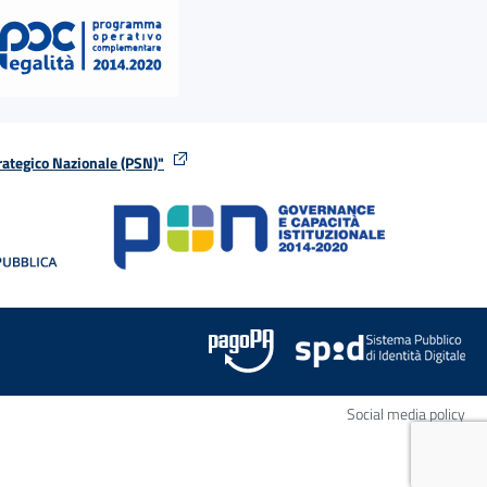
rategico Nazionale (PSN)"
tra
nella stessa finestra
Apr
Social media policy