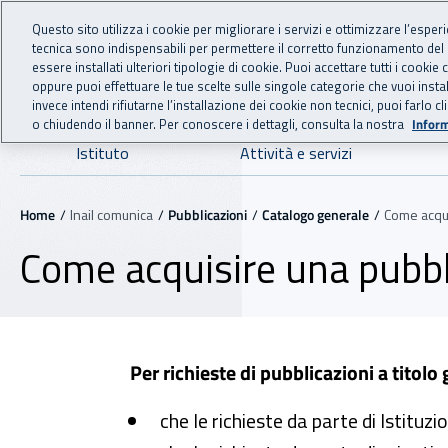
For international visitors
Vai al menu principale
Vai al contenuto principale
Questo sito utilizza i cookie per migliorare i servizi e ottimizzare l’esper
tecnica sono indispensabili per permettere il corretto funzionamento del
INAIL - Istituto Nazionale
essere installati ulteriori tipologie di cookie. Puoi accettare tutti i cook
oppure puoi effettuare le tue scelte sulle singole categorie che vuoi ins
invece intendi rifiutarne l’installazione dei cookie non tecnici, puoi farl
o chiudendo il banner. Per conoscere i dettagli, consulta la nostra
Inform
Navigazione principale
Istituto
Attività e servizi
Navigazione - Ti trovi in:
Home
Inail comunica
Pubblicazioni
Catalogo generale
Come acqui
Come acquisire una pubbl
Per richieste di pubblicazioni a titolo 
che le richieste da parte di Istituzi