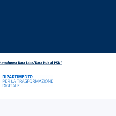
 Piattaforma Data Lake/Data Hub al PSN"