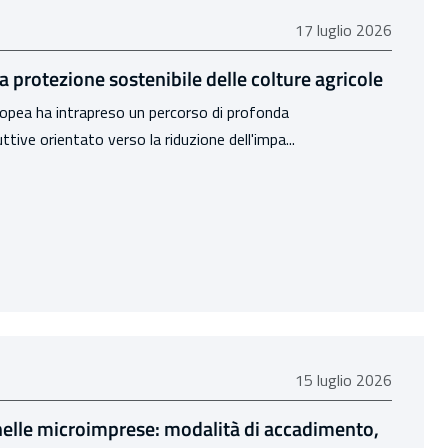
17 luglio 2026
17 luglio 2026
la protezione sostenibile delle colture agricole
uropea ha intrapreso un percorso di profonda
tive orientato verso la riduzione dell'impa...
15 luglio 2026
15 luglio 2026
 nelle microimprese: modalità di accadimento,