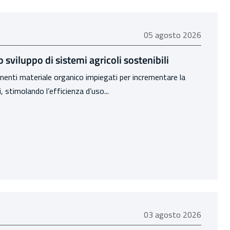
05 agosto 2026
05 agosto 2026
 sviluppo di sistemi agricoli sostenibili
nenti materiale organico impiegati per incrementare la
i, stimolando l’efficienza d’uso...
03 agosto 2026
03 agosto 2026