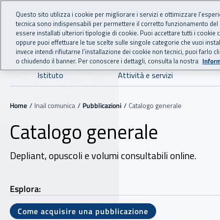
For international visitors
Vai al menu principale
Vai al contenuto principale
Questo sito utilizza i cookie per migliorare i servizi e ottimizzare l’esper
tecnica sono indispensabili per permettere il corretto funzionamento del
INAIL - Istituto Nazionale
essere installati ulteriori tipologie di cookie. Puoi accettare tutti i cook
oppure puoi effettuare le tue scelte sulle singole categorie che vuoi ins
invece intendi rifiutarne l’installazione dei cookie non tecnici, puoi farl
o chiudendo il banner. Per conoscere i dettagli, consulta la nostra
Inform
Navigazione principale
Istituto
Attività e servizi
Navigazione - Ti trovi in:
Home
Inail comunica
Pubblicazioni
Catalogo generale
Catalogo generale
Depliant, opuscoli e volumi consultabili online.
Esplora:
Come acquisire una pubblicazione