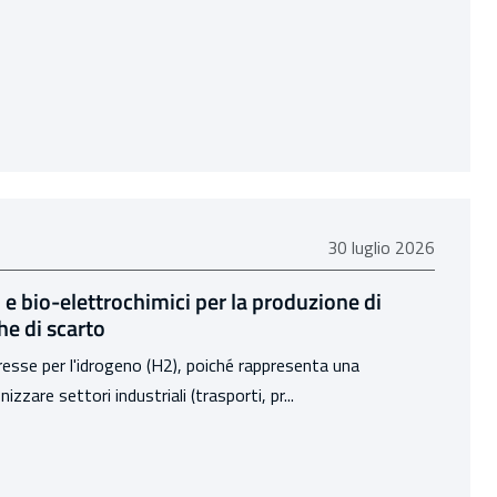
30 luglio 2026
30 luglio 2026
i e bio-elettrochimici per la produzione di
he di scarto
resse per l'idrogeno (H2), poiché rappresenta una
zare settori industriali (trasporti, pr...