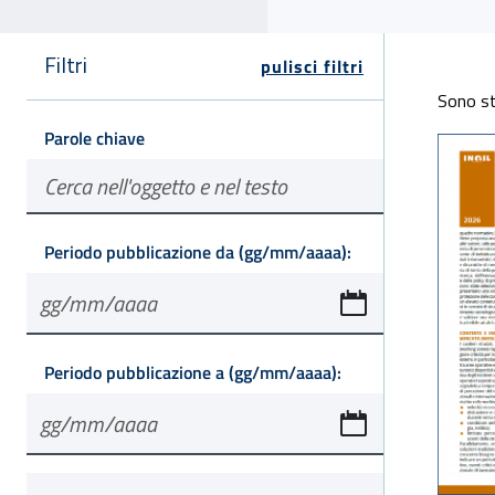
Filtri
pulisci filtri
Elenc
Sono st
Parole chiave
in formato
Periodo pubblicazione da
(gg/mm/aaaa):
in formato
Periodo pubblicazione a
(gg/mm/aaaa):