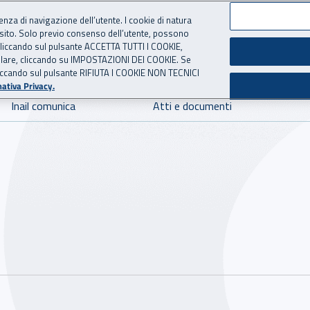
ienza di navigazione dell’utente. I cookie di natura
 sito. Solo previo consenso dell’utente, possono
 per l'Assicurazione contro 
ie cliccando sul pulsante ACCETTA TUTTI I COOKIE,
tallare, cliccando su IMPOSTAZIONI DEI COOKIE. Se
o cliccando sul pulsante RIFIUTA I COOKIE NON TECNICI
ativa Privacy.
Inail comunica
Atti e documenti