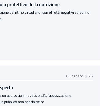
olo protettivo della nutrizione
azione del ritmo circadiano, con effetti negativi su sonno,
e.
03 agosto 2026
03 agosto 2026
esperto
 un approccio innovativo all’alfabetizzazione
a un pubblico non specialistico.