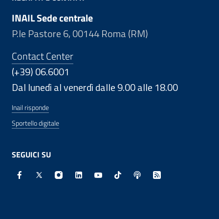
INAIL Sede centrale
P.le Pastore 6, 00144 Roma (RM)
Contact Center
(+39) 06.6001
Dal lunedì al venerdì dalle 9.00 alle 18.00
Inail risponde
Sportello digitale
SEGUICI SU
Facebook - Sito esterno - Apertura in nuova finestra
X - Sito esterno - Apertura in nuova finestra
Instagram - Sito esterno - Apertura in nuo
Linkedin - Sito esterno - Apertura in 
Youtube - Sito esterno - Apertur
TikTok - Sito esterno - Ape
Spreaker - Sito estern
Feed RSS - Apert