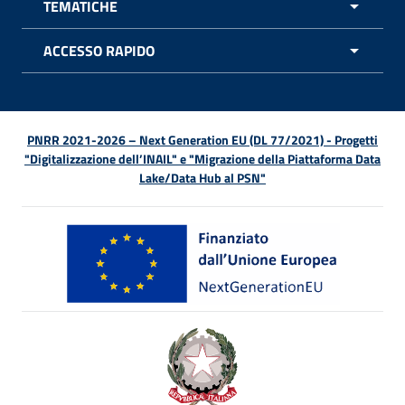
TEMATICHE
APRI 
ACCESSO RAPIDO
APRI 
PNRR 2021-2026 – Next Generation EU (DL 77/2021) - Progetti
"Digitalizzazione dell’INAIL" e "Migrazione della Piattaforma Data
Lake/Data Hub al PSN"