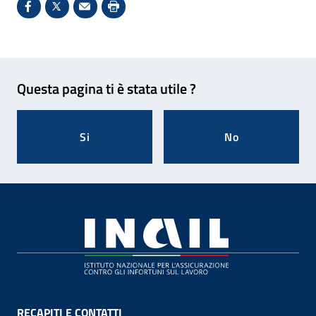
Condividi su Facebook - Sito esterno - Apertura in 
X - Sito esterno - Apertura in nuova finestra
Invio Mail: apre il programma di posta el
Stampa pagina: scelta meno ecologic
Feedback
Questa pagina ti è stata utile ?
Si
No
Footer
RECAPITI E CONTATTI