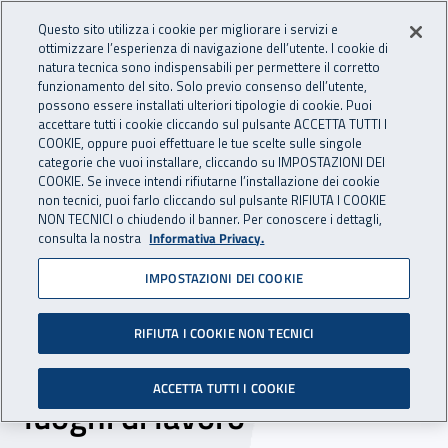
Accedi ai servizi online
For international visitors
Vai al menu principale
Vai al contenuto principale
Questo sito utilizza i cookie per migliorare i servizi e
ottimizzare l’esperienza di navigazione dell’utente. I cookie di
INAIL - Istituto Nazionale per 
natura tecnica sono indispensabili per permettere il corretto
Apri cerca
Apr
funzionamento del sito. Solo previo consenso dell’utente,
possono essere installati ulteriori tipologie di cookie. Puoi
Navigazione principale
accettare tutti i cookie cliccando sul pulsante ACCETTA TUTTI I
COOKIE, oppure puoi effettuare le tue scelte sulle singole
Navigazione - Ti trovi in:
Home
Inail comunica
News
categorie che vuoi installare, cliccando su IMPOSTAZIONI DEI
COOKIE. Se invece intendi rifiutarne l’installazione dei cookie
non tecnici, puoi farlo cliccando sul pulsante RIFIUTA I COOKIE
NON TECNICI o chiudendo il banner. Per conoscere i dettagli,
25 settembre 2025
consulta la nostra
Informativa Privacy.
IMPOSTAZIONI DEI COOKIE
Avviso pubblico Inail Puglia
2025: 200 mila euro per la
RIFIUTA I COOKIE NON TECNICI
salute e sicurezza nei
ACCETTA TUTTI I COOKIE
luoghi di lavoro