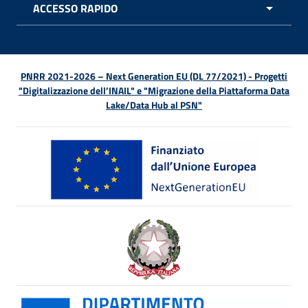
ACCESSO RAPIDO
APRI 
PNRR 2021-2026 – Next Generation EU (DL 77/2021) - Progetti
"Digitalizzazione dell’INAIL" e "Migrazione della Piattaforma Data
Lake/Data Hub al PSN"