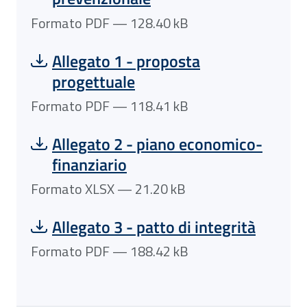
Formato PDF — 128.40 kB
Scarica file:
Formato PDF — Dimensione 118.41 kB
Allegato 1 - proposta
progettuale
Formato PDF — 118.41 kB
Scarica file:
Formato XLSX — Dimensione 21.20 kB
Allegato 2 - piano economico-
finanziario
Formato XLSX — 21.20 kB
Scarica file:
Formato PDF — Dimensione 188.42 kB
Allegato 3 - patto di integrità
Formato PDF — 188.42 kB