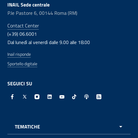
INAIL Sede centrale
P.le Pastore 6, 00144 Roma (RM)
Contact Center
(+39) 06.6001
Dal lunedì al venerdì dalle 9.00 alle 18.00
Inail risponde
Sportello digitale
SEGUICI SU
Facebook - Sito esterno - Apertura in nuova finestra
X - Sito esterno - Apertura in nuova finestra
Instagram - Sito esterno - Apertura in nuo
Linkedin - Sito esterno - Apertura in 
Youtube - Sito esterno - Apertur
TikTok - Sito esterno - Ape
Spreaker - Sito estern
Feed RSS - Apert
TEMATICHE
APRI 