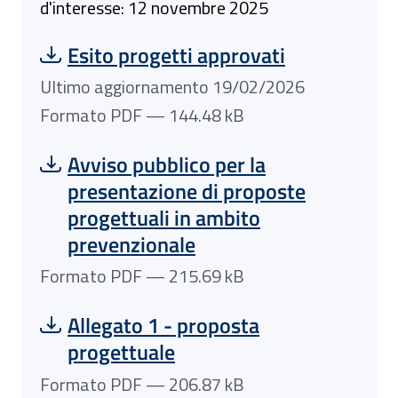
d'interesse: 12 novembre 2025
Scarica file:
Formato PDF — Dimensione 144.48 kB
Esito progetti approvati
Ultimo aggiornamento 19/02/2026
Formato PDF — 144.48 kB
Scarica file:
Formato PDF — Dimensione 215.69 kB
Avviso pubblico per la
presentazione di proposte
progettuali in ambito
prevenzionale
Formato PDF — 215.69 kB
Scarica file:
Formato PDF — Dimensione 206.87 kB
Allegato 1 - proposta
progettuale
Formato PDF — 206.87 kB