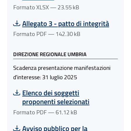
Formato XLSX — 23.55 kB
Scarica file:
Formato PDF — Dimensione 142.30 kB
Allegato 3 - patto di integrità
Formato PDF — 142.30 kB
DIREZIONE REGIONALE UMBRIA
Scadenza presentazione manifestazioni
d'interesse: 31 luglio 2025
Scarica file:
Formato PDF — Dimensione 61.12 kB
Elenco dei soggetti
proponenti selezionati
Formato PDF — 61.12 kB
Scarica file:
Formato PDF — Dimensione 160.77 kB
Avviso pubblico per la