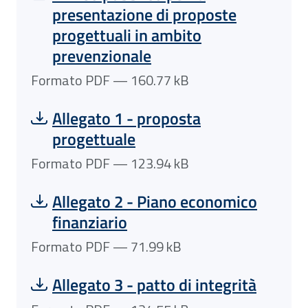
presentazione di proposte
progettuali in ambito
prevenzionale
Formato PDF — 160.77 kB
Scarica file:
Formato PDF — Dimensione 123.94 kB
Allegato 1 - proposta
progettuale
Formato PDF — 123.94 kB
Scarica file:
Formato PDF — Dimensione 71.99 kB
Allegato 2 - Piano economico
finanziario
Formato PDF — 71.99 kB
Scarica file:
Formato PDF — Dimensione 134.55 kB
Allegato 3 - patto di integrità