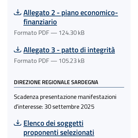
Scarica file:
Formato PDF — Dimensione 124.30 kB
Allegato 2 - piano economico-
finanziario
Formato PDF — 124.30 kB
Scarica file:
Formato PDF — Dimensione 105.23 kB
Allegato 3 - patto di integrità
Formato PDF — 105.23 kB
DIREZIONE REGIONALE SARDEGNA
Scadenza presentazione manifestazioni
d'interesse: 30 settembre 2025
Scarica file:
Formato PDF — Dimensione 238.43 kB
Elenco dei soggetti
proponenti selezionati