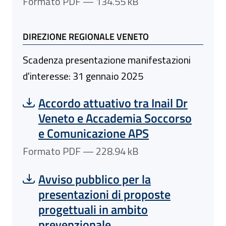
Formato PDF — 134.55 kB
DIREZIONE REGIONALE VENETO
Scadenza presentazione manifestazioni
d'interesse: 31 gennaio 2025
Scarica file:
Formato PDF — Dimensione 228.94 kB
Accordo attuativo tra Inail Dr
Veneto e Accademia Soccorso
e Comunicazione APS
Formato PDF — 228.94 kB
Scarica file:
Formato PDF — Dimensione 128.40 kB
Avviso pubblico per la
presentazioni di proposte
progettuali in ambito
prevenzionale