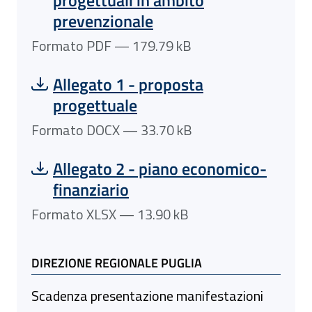
prevenzionale
Formato PDF — 179.79 kB
Scarica file:
Formato DOCX — Dimensione 33.70 k
Allegato 1 - proposta
progettuale
Formato DOCX — 33.70 kB
Scarica file:
Formato XLSX — Dimensione 13.90 kB
Allegato 2 - piano economico-
finanziario
Formato XLSX — 13.90 kB
DIREZIONE REGIONALE PUGLIA
Scadenza presentazione manifestazioni