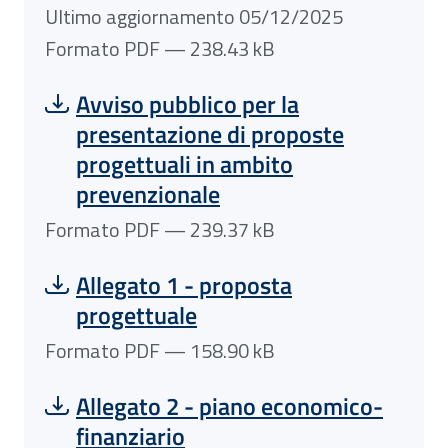
Ultimo aggiornamento 05/12/2025
Formato PDF — 238.43 kB
Scarica file:
Formato PDF — Dimensione 239.37 kB
Avviso pubblico per la
presentazione di proposte
progettuali in ambito
prevenzionale
Formato PDF — 239.37 kB
Scarica file:
Formato PDF — Dimensione 158.90 kB
Allegato 1 - proposta
progettuale
Formato PDF — 158.90 kB
Scarica file:
Formato XLSX — Dimensione 23.55 kB
Allegato 2 - piano economico-
finanziario