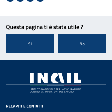
Condividi su Facebook - Sito esterno - Apertura in 
X - Sito esterno - Apertura in nuova finestra
Invio Mail: apre il programma di posta el
Stampa pagina: scelta meno ecologic
Feedback
Questa pagina ti è stata utile ?
Si
No
Footer
RECAPITI E CONTATTI