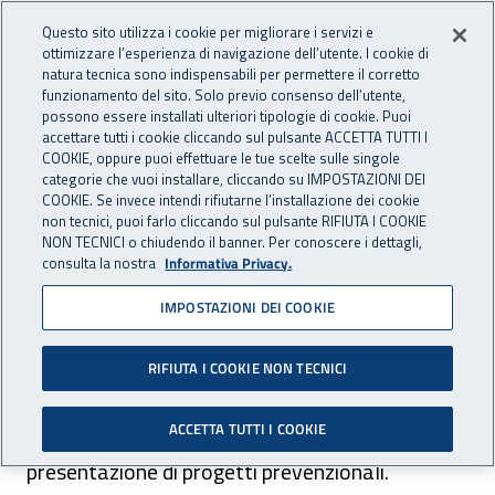
Accedi ai servizi online
For international visitors
Vai al menu principale
Vai al contenuto principale
Questo sito utilizza i cookie per migliorare i servizi e
ottimizzare l’esperienza di navigazione dell’utente. I cookie di
PREVENZIONE
natura tecnica sono indispensabili per permettere il corretto
Apri cerca
Apr
INAIL - Istituto Nazionale per 
E SICUREZZA
funzionamento del sito. Solo previo consenso dell’utente,
possono essere installati ulteriori tipologie di cookie. Puoi
Navigazione principale
accettare tutti i cookie cliccando sul pulsante ACCETTA TUTTI I
COOKIE, oppure puoi effettuare le tue scelte sulle singole
Navigazione - Ti trovi in:
Home Prevenzione E Sicurezza
Prevenzione e sicurezza
categorie che vuoi installare, cliccando su IMPOSTAZIONI DEI
Finanziamenti per la sicurezza
COOKIE. Se invece intendi rifiutarne l’installazione dei cookie
non tecnici, puoi farlo cliccando sul pulsante RIFIUTA I COOKIE
Finanziamenti ad enti ed organismi
Manifestazioni di interesse -
NON TECNICI o chiudendo il banner. Per conoscere i dettagli,
avvisi pubblici regionali
consulta la nostra
Informativa Privacy.
Manifestazioni di interesse
IMPOSTAZIONI DEI COOKIE
- avvisi pubblici regionali
RIFIUTA I COOKIE NON TECNICI
ACCETTA TUTTI I COOKIE
Avvisi delle manifestazioni d'interesse per la
presentazione di progetti prevenzionali.