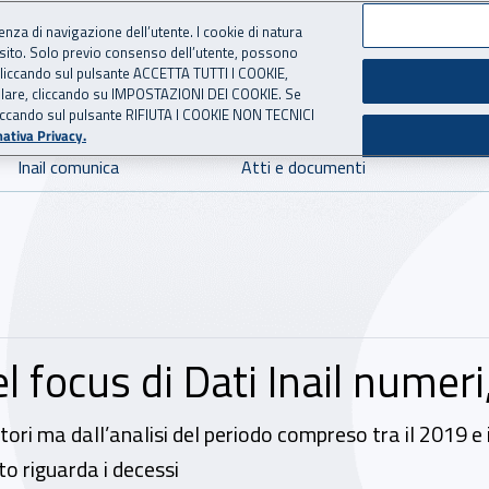
ienza di navigazione dell’utente. I cookie di natura
 sito. Solo previo consenso dell’utente, possono
 per l'Assicurazione contro 
ie cliccando sul pulsante ACCETTA TUTTI I COOKIE,
tallare, cliccando su IMPOSTAZIONI DEI COOKIE. Se
o cliccando sul pulsante RIFIUTA I COOKIE NON TECNICI
ativa Privacy.
Inail comunica
Atti e documenti
el focus di Dati Inail numeri
ratori ma dall’analisi del periodo compreso tra il 2019 e
o riguarda i decessi