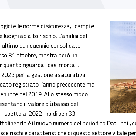
us di Dati Inail numeri, rischi e caratteristich
ici e le norme di sicurezza, i campi e
luoghi ad alto rischio. L’analisi del
, ultimo quinquennio consolidato
corso 31 ottobre, mostra però un
quanto riguarda i casi mortali. I
el 2023 per la gestione assicurativa
 il dato registrato l’anno precedente ma
 denunce del 2019. Allo stesso modo i
sentano il valore più basso del
si rispetto al 2022 ma di ben 33
ttolinearlo è il nuovo numero del periodico Dati Inail, 
isce rischi e caratteristiche di questo settore vitale p