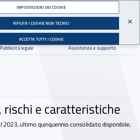
Accedi ai servizi online
IMPOSTAZIONI DEI COOKIE
gli Infortuni sul Lavoro
RIFIUTA I COOKIE NON TECNICI
Facebook - Sito esterno - Apertura in nuova finestra
X - Sito esterno - Apertura in nuova finestra
Instagram - Sito esterno - Apertura in 
Linkedin - Sito esterno - Apertur
Youtube - Sito esterno - A
Tiktok - Sito estern
Spreaker - Si
Feed R
in:
tutto INAIL.it
Avvia r
ACCETTA TUTTI I COOKIE
Dove cercare:
Pubblicità legale
Assistenza e supporto
, rischi e caratteristiche
 il 2023, ultimo quinquennio consolidato disponibile,