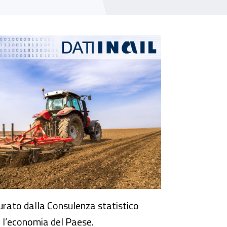
e
curato dalla Consulenza statistico
er l’economia del Paese.