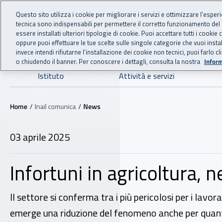
For international visitors
Vai al menu principale
Vai al contenuto principale
Questo sito utilizza i cookie per migliorare i servizi e ottimizzare l’esper
tecnica sono indispensabili per permettere il corretto funzionamento del
INAIL - Istituto Nazionale
essere installati ulteriori tipologie di cookie. Puoi accettare tutti i cook
oppure puoi effettuare le tue scelte sulle singole categorie che vuoi ins
invece intendi rifiutarne l’installazione dei cookie non tecnici, puoi farl
o chiudendo il banner. Per conoscere i dettagli, consulta la nostra
Inform
Navigazione principale
Istituto
Attività e servizi
Navigazione - Ti trovi in:
Home
Inail comunica
News
03 aprile 2025
Infortuni in agricoltura, n
Il settore si conferma tra i più pericolosi per i lavo
emerge una riduzione del fenomeno anche per quant