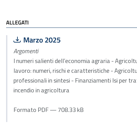
ALLEGATI e TI POTREBBE INTERESSARE
ALLEGATI
Scarica file:
Formato PDF — Dimensione 708.33 kB
Marzo 2025
Argomenti
I numeri salienti dell’economia agraria - Agricoltu
lavoro: numeri, rischi e caratteristiche - Agricolt
professionali in sintesi - Finanziamenti Isi per trat
incendio in agricoltura
Formato PDF — 708.33 kB