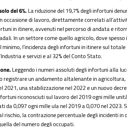
 solo del 6%.
La riduzione del 19,7% degli infortuni denun
 in occasione di lavoro, direttamente correlati all’attivi
tuni in itinere, avvenuti nel percorso di andata e ritorn
adali. In un settore come quello agricolo, dove spesso i
inimo, l’incidenza degli infortuni in itinere sul totale 
’Industria e servizi e al 32% del Conto Stato.
zione.
Leggendo i numeri assoluti degli infortuni alla luc
o registrare un andamento altalenante in agricoltura, 
nel 2021, una stabilizzazione nel 2022 e un nuovo decr
fortuni riconosciuti sul lavoro del 2019 ogni mille unit
ati da 0,097 ogni mille ula nel 2019 a 0,070 nel 2023. S
l rischio, la contrazione percentuale degli incidenti in 
quella del numero degli occupati.