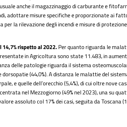
 è usuale anche il magazzinaggio di carburante e fitofa
di, adottare misure specifiche e proporzionate ai fattor
 per la rilevazione degli incendi e misure di protezione
l 14,7% rispetto al 2022.
Per quanto riguarda le malatti
resentate in Agricoltura sono state 11.483, in aument
anza delle patologie riguarda il sistema osteomuscolar
%) e dorsopatie (44,0%). A distanza le malattie del siste
ale, e quelle dell’orecchio (5,4%), di cui oltre nove cas
entrata nel Mezzogiorno (49% nel 2023), una su quattr
in valore assoluto col 17% dei casi, seguita da Toscana