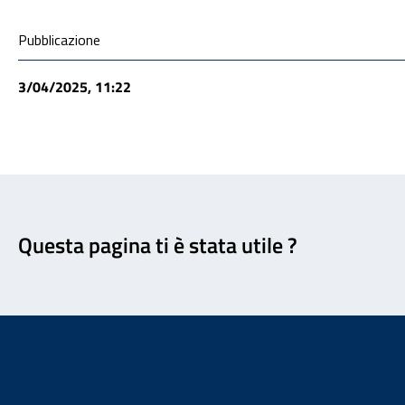
Condivisione social
Pubblicazione
3/04/2025, 11:22
Feedback
Questa pagina ti è stata utile ?
Footer