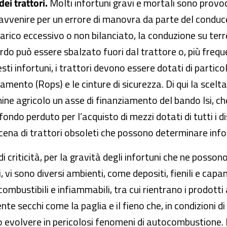
dei trattori.
Molti infortuni gravi e mortali sono provo
avvenire per un errore di manovra da parte del condu
carico eccessivo o non bilanciato, la conduzione su ter
ordo può essere sbalzato fuori dal trattore o, più freq
sti infortuni, i trattori devono essere dotati di particol
amento (Rops) e le cinture di sicurezza. Di qui la scelta 
 agricolo un asse di finanziamento del bando Isi, che
fondo perduto per l’acquisto di mezzi dotati di tutti i di
scena di trattori obsoleti che possono determinare infor
 criticità, per la gravità degli infortuni che ne posson
i, vi sono diversi ambienti, come depositi, fienili e capa
combustibili e infiammabili, tra cui rientrano i prodotti 
e secchi come la paglia e il fieno che, in condizioni d
 evolvere in pericolosi fenomeni di autocombustione. N