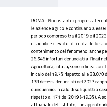
Infortuni in agricoltura, nel foc
ROMA - Nonostante i progressi tecnolog
le aziende agricole continuano a essere 
periodo compreso tra il 2019 e il 2023
disponibile rilevato alla data dello s
contenimento del fenomeno, anche per 
26.546 infortuni denunciati all’Inail n
Agricoltura, infatti, sono in linea con
in calo del 19,7% rispetto alle 33.070
138 decessi denunciati nel 2023 rappre
quinquennio, in calo di soli quattro ca
rispetto ai 171 del 2019 (-19,3%). A so
attuariale dell’Istituto, che approfond