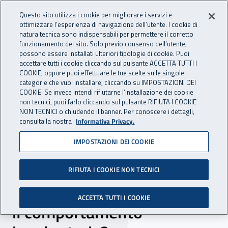
Accedi ai servizi online
For international visitors
Vai al menu principale
Vai al contenuto principale
Questo sito utilizza i cookie per migliorare i servizi e
ottimizzare l’esperienza di navigazione dell’utente. I cookie di
INAIL - Istituto Nazionale per 
natura tecnica sono indispensabili per permettere il corretto
Apri cerca
Apr
funzionamento del sito. Solo previo consenso dell’utente,
possono essere installati ulteriori tipologie di cookie. Puoi
Navigazione principale
accettare tutti i cookie cliccando sul pulsante ACCETTA TUTTI I
COOKIE, oppure puoi effettuare le tue scelte sulle singole
Navigazione - Ti trovi in:
Home
Inail comunica
News
categorie che vuoi installare, cliccando su IMPOSTAZIONI DEI
COOKIE. Se invece intendi rifiutarne l’installazione dei cookie
non tecnici, puoi farlo cliccando sul pulsante RIFIUTA I COOKIE
NON TECNICI o chiudendo il banner. Per conoscere i dettagli,
23 ottobre 2024
consulta la nostra
Informativa Privacy.
IMPOSTAZIONI DEI COOKIE
Interazione uomo-
macchina: è possibile
RIFIUTA I COOKIE NON TECNICI
prevedere l’uso scorretto o
ACCETTA TUTTI I COOKIE
il comportamento