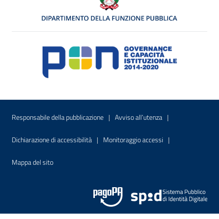
Menu di servizio
Sito interno - Apre in una nuova finestr
Sito interno - Apre
Responsabile della pubblicazione
Avviso all’utenza
Sito interno - Apre in una nuova finestra
Sito interno - Apre
Dichiarazione di accessibilità
Monitoraggio accessi
Sito interno - Apre nella stessa finestra
Mappa del sito