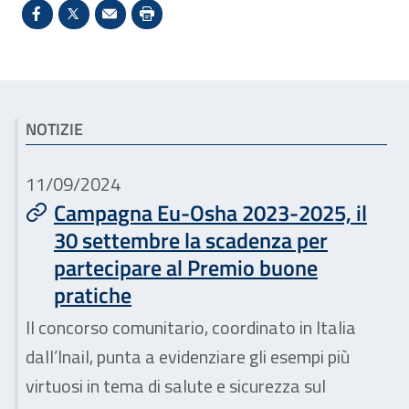
Condividi su Facebook - Sito esterno - Apertura in 
X - Sito esterno - Apertura in nuova finestra
Invio Mail: apre il programma di posta el
Stampa pagina: scelta meno ecologic
Articoli correlati
NOTIZIE
11/09/2024
Campagna Eu-Osha 2023-2025, il
30 settembre la scadenza per
partecipare al Premio buone
pratiche
Il concorso comunitario, coordinato in Italia
dall’Inail, punta a evidenziare gli esempi più
virtuosi in tema di salute e sicurezza sul