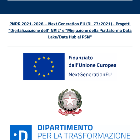
PNRR 2021-2026 – Next Generation EU (DL 77/2021) - Progetti
"Digitalizzazione dell’INAIL" e "Migrazione della Piattaforma Data
Lake/Data Hub al PSN"