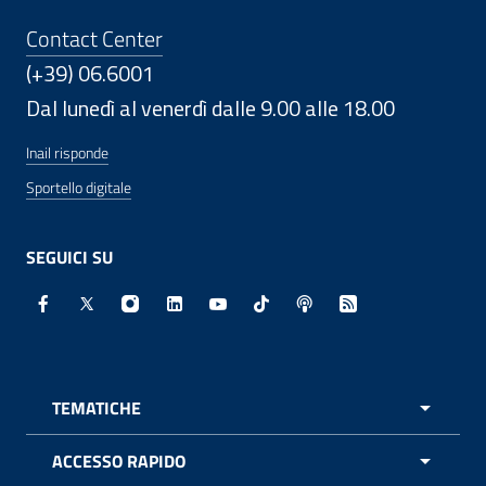
Contact Center
(+39) 06.6001
Dal lunedì al venerdì dalle 9.00 alle 18.00
Inail risponde
Sportello digitale
SEGUICI SU
Facebook - Sito esterno - Apertura in nuova finestra
X - Sito esterno - Apertura in nuova finestra
Instagram - Sito esterno - Apertura in nuo
Linkedin - Sito esterno - Apertura in 
Youtube - Sito esterno - Apertur
TikTok - Sito esterno - Ape
Spreaker - Sito estern
Feed RSS - Apert
TEMATICHE
APRI 
ACCESSO RAPIDO
APRI 