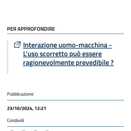
TI POTREBBE INTERESSARE
PER APPROFONDIRE
Sito esterno : apre una nuova finestra
Interazione uomo-macchina -
L’uso scorretto può essere
ragionevolmente prevedibile ?
Condivisione social
Pubblicazione
23/10/2024, 12:21
Condividi