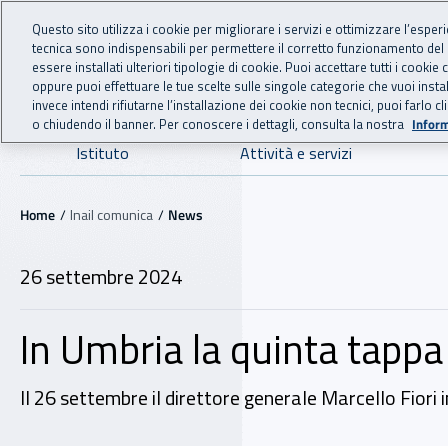
For international visitors
Vai al menu principale
Vai al contenuto principale
Questo sito utilizza i cookie per migliorare i servizi e ottimizzare l’esper
tecnica sono indispensabili per permettere il corretto funzionamento del
INAIL - Istituto Nazionale
essere installati ulteriori tipologie di cookie. Puoi accettare tutti i cook
oppure puoi effettuare le tue scelte sulle singole categorie che vuoi ins
invece intendi rifiutarne l’installazione dei cookie non tecnici, puoi farl
o chiudendo il banner. Per conoscere i dettagli, consulta la nostra
Inform
Navigazione principale
Istituto
Attività e servizi
Navigazione - Ti trovi in:
Home
Inail comunica
News
26 settembre 2024
In Umbria la quinta tappa 
Il 26 settembre il direttore generale Marcello Fiori in 