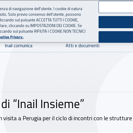
ienza di navigazione dell’utente. I cookie di natura
 sito. Solo previo consenso dell’utente, possono
 per l'Assicurazione contro 
ie cliccando sul pulsante ACCETTA TUTTI I COOKIE,
tallare, cliccando su IMPOSTAZIONI DEI COOKIE. Se
o cliccando sul pulsante RIFIUTA I COOKIE NON TECNICI
ativa Privacy.
Inail comunica
Atti e documenti
di “Inail Insieme”
visita a Perugia per il ciclo di incontri con le strutture 