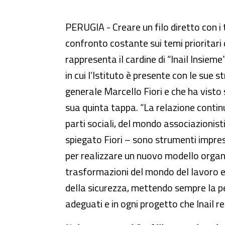
In Umbria la quinta tappa di “In
PERUGIA - Creare un filo diretto con i t
confronto costante sui temi prioritari 
rappresenta il cardine di “Inail Insieme”,
in cui l’Istituto è presente con le sue s
generale Marcello Fiori e che ha visto 
sua quinta tappa. “La relazione continua
parti sociali, del mondo associazionist
spiegato Fiori – sono strumenti impresc
per realizzare un nuovo modello organi
trasformazioni del mondo del lavoro e
della sicurezza, mettendo sempre la pe
adeguati e in ogni progetto che Inail re