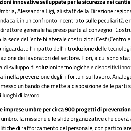
zioni innovative sviluppate per la sicurezza nei cantier
 Umbria, Alessandra Ligi, gli staff della Direzione region
indacali, in un confronto incentrato sulle peculiarità e 
l direttore generale ha preso parte al convegno “Costrui
la sede dell’ente bilaterale costruzioni Cesf (Centro e
 riguardato l’impatto dell’introduzione delle tecnologie d
mazione dei lavoratori del settore. Fiori, a cui sono stat
a di sviluppo di soluzioni tecnologiche e dispositivi inno
ali nella prevenzione degli infortuni sul lavoro. Analogo
esso un bando che mette a disposizione delle parti soci
 luoghi di lavoro.
lle imprese umbre per circa 900 progetti di prevenzion
umbro, la missione e le sfide organizzative che dovrà af
e politiche di rafforzamento del personale, con particolar