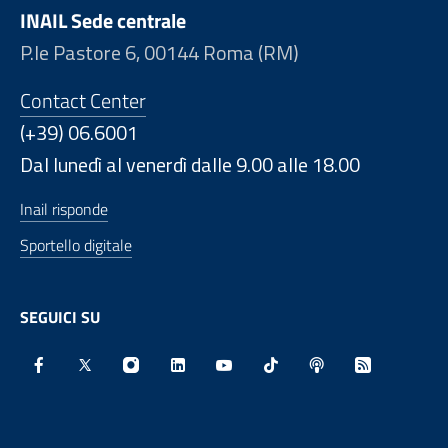
INAIL Sede centrale
P.le Pastore 6, 00144 Roma (RM)
Contact Center
(+39) 06.6001
Dal lunedì al venerdì dalle 9.00 alle 18.00
Inail risponde
Sportello digitale
SEGUICI SU
Facebook - Sito esterno - Apertura in nuova finestra
X - Sito esterno - Apertura in nuova finestra
Instagram - Sito esterno - Apertura in nu
Linkedin - Sito esterno - Apertura 
Youtube - Sito esterno - Aper
TikTok - Sito esterno -
Spreaker - Sito e
Feed RSS - 