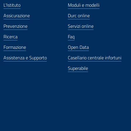
L'Istituto
Moduli e modelli
Assicurazione
Durc online
Prevenzione
Servizi online
Ricerca
Faq
Formazione
Open Data
Assistenza e Supporto
Casellario centrale infortuni
Superabile
ova finestra
in nuova finestra
tura in nuova finestra
 Apertura in nuova finestra
sterno - Apertura in nuova finestra
Apertura nella stessa finestra