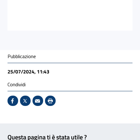
Condivisione social
Pubblicazione
25/07/2024, 11:43
Condividi
Condividi su Facebook - Sito esterno - Apertura in 
X - Sito esterno - Apertura in nuova finestra
Invio Mail: apre il programma di posta el
Stampa pagina: scelta meno ecologic
Feedback
Questa pagina ti è stata utile ?