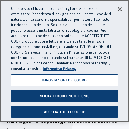
Accedi ai servizi online
For international visitors
Vai al menu principale
Vai al contenuto principale
Questo sito utilizza i cookie per migliorare i servizi e
ottimizzare l’esperienza di navigazione dell’utente. I cookie di
INAIL - Istituto Nazionale per 
natura tecnica sono indispensabili per permettere il corretto
Apri cerca
Apr
funzionamento del sito. Solo previo consenso dell’utente,
possono essere installati ulteriori tipologie di cookie. Puoi
Navigazione principale
accettare tutti i cookie cliccando sul pulsante ACCETTA TUTTI I
COOKIE, oppure puoi effettuare le tue scelte sulle singole
Navigazione - Ti trovi in:
Home
Inail comunica
News
categorie che vuoi installare, cliccando su IMPOSTAZIONI DEI
COOKIE. Se invece intendi rifiutarne l’installazione dei cookie
non tecnici, puoi farlo cliccando sul pulsante RIFIUTA I COOKIE
NON TECNICI o chiudendo il banner. Per conoscere i dettagli,
25 luglio 2024
consulta la nostra
Informativa Privacy.
IMPOSTAZIONI DEI COOKIE
“Inail Insieme”, a Milano
giornata di incontri con il
RIFIUTA I COOKIE NON TECNICI
direttore generale
ACCETTA TUTTI I COOKIE
Il 24 luglio nel capoluogo lombardo la seconda