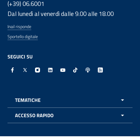
(+39) 06.6001
Dal lunedì al venerdì dalle 9.00 alle 18.00
Inail risponde
Sportello digitale
SEGUICI SU
Facebook - Sito esterno - Apertura in nuova finestra
X - Sito esterno - Apertura in nuova finestra
Instagram - Sito esterno - Apertura in nuo
Linkedin - Sito esterno - Apertura in 
Youtube - Sito esterno - Apertur
TikTok - Sito esterno - Ape
Spreaker - Sito estern
Feed RSS - Apert
TEMATICHE
APRI 
ACCESSO RAPIDO
APRI 