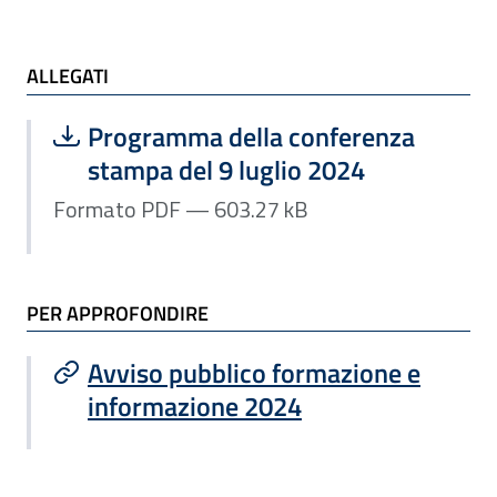
ALLEGATI e TI POTREBBE INTERESSARE
ALLEGATI
Scarica file:
Formato PDF — Dimensione 603.27 k
Programma della conferenza
stampa del 9 luglio 2024
Formato PDF — 603.27 kB
PER APPROFONDIRE
Avviso pubblico formazione e
informazione 2024