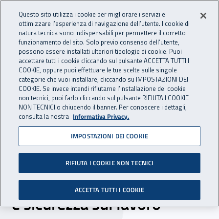
Accedi ai servizi online
For international visitors
Vai al menu principale
Vai al contenuto principale
Questo sito utilizza i cookie per migliorare i servizi e
ottimizzare l’esperienza di navigazione dell’utente. I cookie di
INAIL - Istituto Nazionale per 
natura tecnica sono indispensabili per permettere il corretto
Apri cerca
Apr
funzionamento del sito. Solo previo consenso dell’utente,
possono essere installati ulteriori tipologie di cookie. Puoi
Navigazione principale
accettare tutti i cookie cliccando sul pulsante ACCETTA TUTTI I
COOKIE, oppure puoi effettuare le tue scelte sulle singole
Navigazione - Ti trovi in:
Home
Inail comunica
News
categorie che vuoi installare, cliccando su IMPOSTAZIONI DEI
COOKIE. Se invece intendi rifiutarne l’installazione dei cookie
non tecnici, puoi farlo cliccando sul pulsante RIFIUTA I COOKIE
NON TECNICI o chiudendo il banner. Per conoscere i dettagli,
10 luglio 2024
consulta la nostra
Informativa Privacy.
IMPOSTAZIONI DEI COOKIE
Dall’Inail 14 milioni di euro
per la formazione e
RIFIUTA I COOKIE NON TECNICI
l’informazione sulla salute
ACCETTA TUTTI I COOKIE
e sicurezza sul lavoro