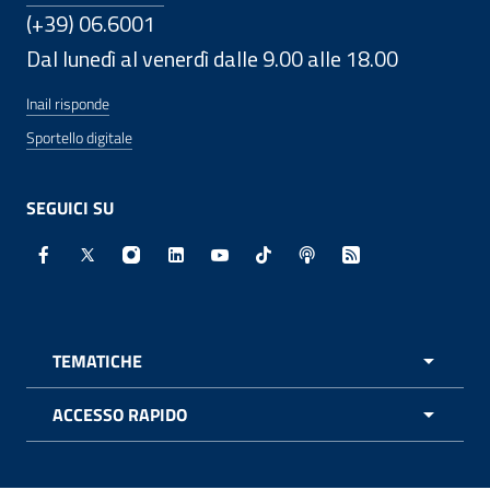
(+39) 06.6001
Dal lunedì al venerdì dalle 9.00 alle 18.00
Inail risponde
Sportello digitale
SEGUICI SU
Facebook - Sito esterno - Apertura in nuova finestra
X - Sito esterno - Apertura in nuova finestra
Instagram - Sito esterno - Apertura in nuo
Linkedin - Sito esterno - Apertura in 
Youtube - Sito esterno - Apertur
TikTok - Sito esterno - Ape
Spreaker - Sito estern
Feed RSS - Apert
TEMATICHE
APRI 
ACCESSO RAPIDO
APRI 