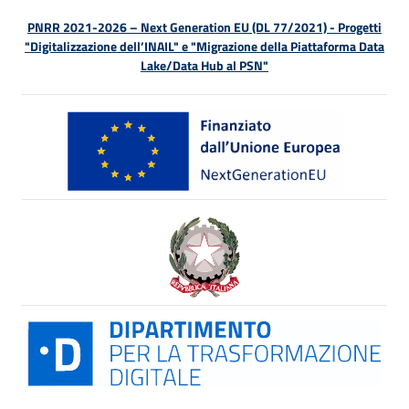
PNRR 2021-2026 – Next Generation EU (DL 77/2021) - Progetti
"Digitalizzazione dell’INAIL" e "Migrazione della Piattaforma Data
Lake/Data Hub al PSN"