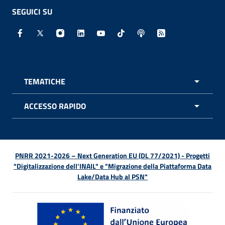
SEGUICI SU
Facebook - Sito esterno - Apertura in nuova finestra
X - Sito esterno - Apertura in nuova finestra
Instagram - Sito esterno - Apertura in nuo
Linkedin - Sito esterno - Apertura in 
Youtube - Sito esterno - Apertur
TikTok - Sito esterno - Ape
Spreaker - Sito estern
Feed RSS - Apert
TEMATICHE
APRI 
ACCESSO RAPIDO
APRI 
PNRR 2021-2026 – Next Generation EU (DL 77/2021) - Progetti
"Digitalizzazione dell’INAIL" e "Migrazione della Piattaforma Data
Lake/Data Hub al PSN"