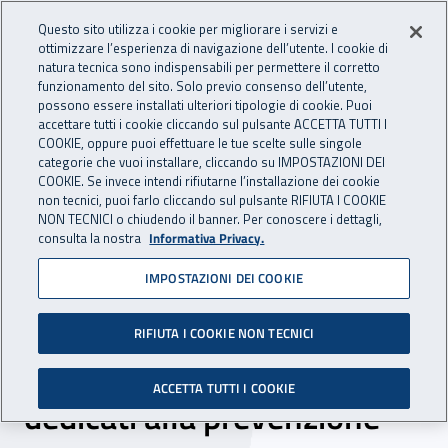
Accedi ai servizi online
For international visitors
Vai al menu principale
Vai al contenuto principale
Questo sito utilizza i cookie per migliorare i servizi e
ottimizzare l’esperienza di navigazione dell’utente. I cookie di
INAIL - Istituto Nazionale per 
natura tecnica sono indispensabili per permettere il corretto
Apri cerca
Apr
funzionamento del sito. Solo previo consenso dell’utente,
possono essere installati ulteriori tipologie di cookie. Puoi
Navigazione principale
accettare tutti i cookie cliccando sul pulsante ACCETTA TUTTI I
COOKIE, oppure puoi effettuare le tue scelte sulle singole
Navigazione - Ti trovi in:
Home
Inail comunica
News
categorie che vuoi installare, cliccando su IMPOSTAZIONI DEI
COOKIE. Se invece intendi rifiutarne l’installazione dei cookie
non tecnici, puoi farlo cliccando sul pulsante RIFIUTA I COOKIE
NON TECNICI o chiudendo il banner. Per conoscere i dettagli,
04 giugno 2024
consulta la nostra
Informativa Privacy.
IMPOSTAZIONI DEI COOKIE
La sicurezza sul lavoro nelle
scuole: premiati i progetti
RIFIUTA I COOKIE NON TECNICI
teatrali e cinematografici
ACCETTA TUTTI I COOKIE
dedicati alla prevenzione