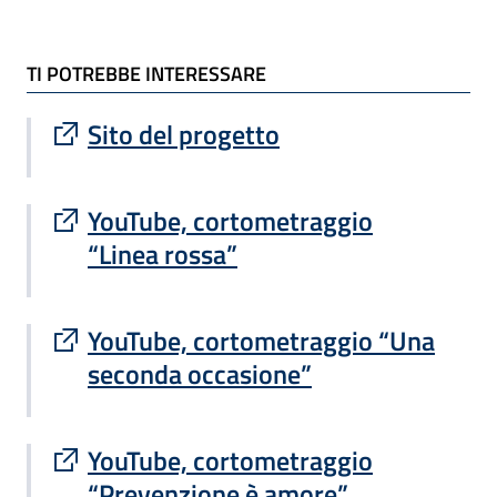
TI POTREBBE INTERESSARE
TI POTREBBE INTERESSARE
Sito esterno : apre una nuova finestra
Sito del progetto
Sito esterno : apre una nuova finestra
YouTube, cortometraggio
“Linea rossa”
Sito esterno : apre una nuova finestra
YouTube, cortometraggio “Una
seconda occasione”
Sito esterno : apre una nuova finestra
YouTube, cortometraggio
“Prevenzione è amore”