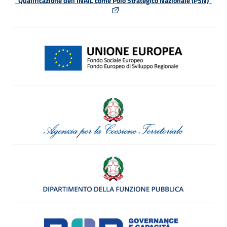
"Qualificazione dell'INAIL come Polo Strategico Nazionale (PSN)"