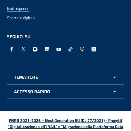
Inail risponde
Sportello digitale
SEGUICI SU
Facebook - Sito esterno - Apertura in nuova finestra
X - Sito esterno - Apertura in nuova finestra
Instagram - Sito esterno - Apertura in nuo
Linkedin - Sito esterno - Apertura in 
Youtube - Sito esterno - Apertur
TikTok - Sito esterno - Ape
Spreaker - Sito estern
Feed RSS - Apert
TEMATICHE
APRI 
ACCESSO RAPIDO
APRI 
PNRR 2021-2026 – Next Generation EU (DL 77/2021) - Progetti
"Digitalizzazione dell’INAIL" e "Migrazione della Piattaforma Data