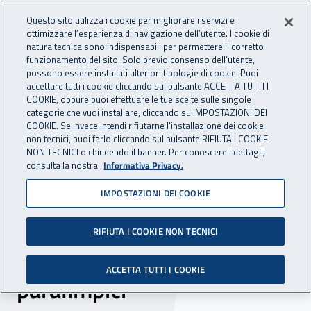
Accedi ai servizi online
For international visitors
Vai al menu principale
Vai al contenuto principale
Questo sito utilizza i cookie per migliorare i servizi e
ottimizzare l’esperienza di navigazione dell’utente. I cookie di
INAIL - Istituto Nazionale per 
natura tecnica sono indispensabili per permettere il corretto
Apri cerca
Apr
funzionamento del sito. Solo previo consenso dell’utente,
possono essere installati ulteriori tipologie di cookie. Puoi
Navigazione principale
accettare tutti i cookie cliccando sul pulsante ACCETTA TUTTI I
COOKIE, oppure puoi effettuare le tue scelte sulle singole
Navigazione - Ti trovi in:
Home
Inail comunica
News
categorie che vuoi installare, cliccando su IMPOSTAZIONI DEI
COOKIE. Se invece intendi rifiutarne l’installazione dei cookie
non tecnici, puoi farlo cliccando sul pulsante RIFIUTA I COOKIE
NON TECNICI o chiudendo il banner. Per conoscere i dettagli,
23 maggio 2024
consulta la nostra
Informativa Privacy.
IMPOSTAZIONI DEI COOKIE
Nei Giardini Antonio Maglio
a Milano, la panchina
RIFIUTA I COOKIE NON TECNICI
dedicata ai giochi
ACCETTA TUTTI I COOKIE
paralimpici