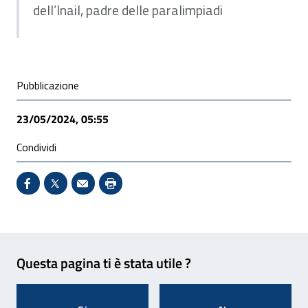
dell’Inail, padre delle paralimpiadi
Condivisione social
Pubblicazione
23/05/2024, 05:55
Condividi
Condividi su Facebook - Sito esterno - Apertura in 
X - Sito esterno - Apertura in nuova finestra
Invio Mail: apre il programma di posta el
Stampa pagina: scelta meno ecologic
Feedback
Questa pagina ti è stata utile ?