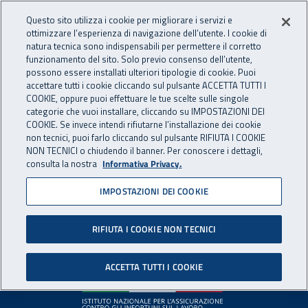
Accedi ai servizi online
For international visitors
Vai al menu principale
Vai al contenuto principale
Questo sito utilizza i cookie per migliorare i servizi e
ottimizzare l’esperienza di navigazione dell’utente. I cookie di
INAIL - Istituto Nazionale per 
natura tecnica sono indispensabili per permettere il corretto
Apri cerca
Apr
funzionamento del sito. Solo previo consenso dell’utente,
possono essere installati ulteriori tipologie di cookie. Puoi
Navigazione principale
accettare tutti i cookie cliccando sul pulsante ACCETTA TUTTI I
COOKIE, oppure puoi effettuare le tue scelte sulle singole
Pagina non disponibile
categorie che vuoi installare, cliccando su IMPOSTAZIONI DEI
COOKIE. Se invece intendi rifiutarne l’installazione dei cookie
non tecnici, puoi farlo cliccando sul pulsante RIFIUTA I COOKIE
Il contenuto non è stato trovato. Per continuare la
NON TECNICI o chiudendo il banner. Per conoscere i dettagli,
consulta la nostra
Informativa Privacy.
navigazione è possibile ritornare alla
home page
o utilizzare
il menu principale.
IMPOSTAZIONI DEI COOKIE
RIFIUTA I COOKIE NON TECNICI
Footer
ACCETTA TUTTI I COOKIE