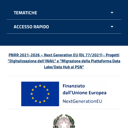
TEMATICHE
APRI 
ACCESSO RAPIDO
APRI 
PNRR 2021-2026 – Next Generation EU (DL 77/2021) - Progetti
"Digitalizzazione dell’INAIL" e "Migrazione della Piattaforma Data
Lake/Data Hub al PSN"