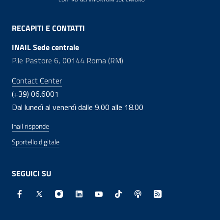
RECAPITI E CONTATTI
INAIL Sede centrale
P.le Pastore 6, 00144 Roma (RM)
Contact Center
(+39) 06.6001
Dal lunedì al venerdì dalle 9.00 alle 18.00
Inail risponde
Sportello digitale
SEGUICI SU
Facebook - Sito esterno - Apertura in nuova finestra
X - Sito esterno - Apertura in nuova finestra
Instagram - Sito esterno - Apertura in nuo
Linkedin - Sito esterno - Apertura in 
Youtube - Sito esterno - Apertur
TikTok - Sito esterno - Ape
Spreaker - Sito estern
Feed RSS - Apert