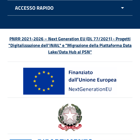
ACCESSO RAPIDO
APRI 
PNRR 2021-2026 – Next Generation EU (DL 77/2021) - Progetti
"Digitalizzazione dell’INAIL" e "Migrazione della Piattaforma Data
Lake/Data Hub al PSN"