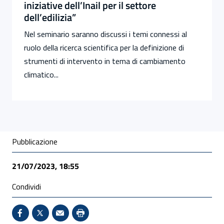
iniziative dell’Inail per il settore
dell’edilizia”
Nel seminario saranno discussi i temi connessi al
ruolo della ricerca scientifica per la definizione di
strumenti di intervento in tema di cambiamento
climatico...
Condivisione social
Pubblicazione
21/07/2023, 18:55
Condividi
Condividi su Facebook - Sito esterno - Apertura in 
X - Sito esterno - Apertura in nuova finestra
Invio Mail: apre il programma di posta el
Stampa pagina: scelta meno ecologic