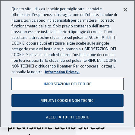
Accedi ai servizi online
For international visitors
Vai al menu principale
Vai al contenuto principale
Questo sito utilizza i cookie per migliorare i servizi e
ottimizzare l’esperienza di navigazione dell’utente. I cookie di
INAIL - Istituto Nazionale per 
natura tecnica sono indispensabili per permettere il corretto
Apri cerca
Apr
funzionamento del sito. Solo previo consenso dell’utente,
possono essere installati ulteriori tipologie di cookie. Puoi
Navigazione principale
accettare tutti i cookie cliccando sul pulsante ACCETTA TUTTI I
COOKIE, oppure puoi effettuare le tue scelte sulle singole
Navigazione - Ti trovi in:
Home
Inail comunica
News
categorie che vuoi installare, cliccando su IMPOSTAZIONI DEI
COOKIE. Se invece intendi rifiutarne l’installazione dei cookie
non tecnici, puoi farlo cliccando sul pulsante RIFIUTA I COOKIE
NON TECNICI o chiudendo il banner. Per conoscere i dettagli,
21 luglio 2023
consulta la nostra
Informativa Privacy.
IMPOSTAZIONI DEI COOKIE
Rischio caldo e lavoro, con
il progetto Worklimate di
RIFIUTA I COOKIE NON TECNICI
Inail e Cnr un sistema di
ACCETTA TUTTI I COOKIE
previsione dello stress