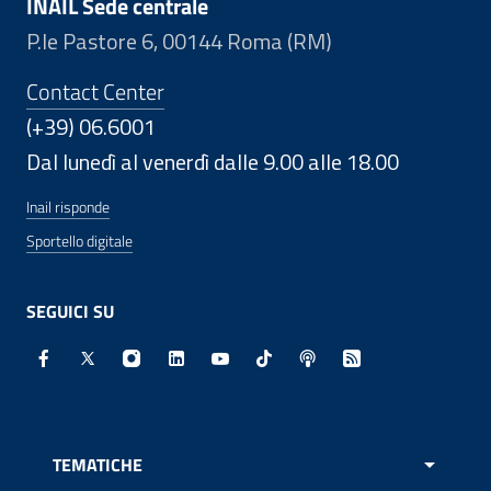
INAIL Sede centrale
P.le Pastore 6, 00144 Roma (RM)
Contact Center
(+39) 06.6001
Dal lunedì al venerdì dalle 9.00 alle 18.00
Inail risponde
Sportello digitale
SEGUICI SU
Facebook - Sito esterno - Apertura in nuova finestra
X - Sito esterno - Apertura in nuova finestra
Instagram - Sito esterno - Apertura in nuo
Linkedin - Sito esterno - Apertura in 
Youtube - Sito esterno - Apertur
TikTok - Sito esterno - Ape
Spreaker - Sito estern
Feed RSS - Apert
TEMATICHE
APRI 