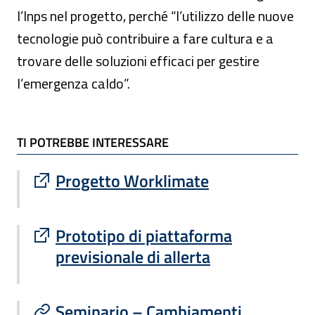
l’Inps nel progetto, perché “l’utilizzo delle nuove
tecnologie può contribuire a fare cultura e a
trovare delle soluzioni efficaci per gestire
l’emergenza caldo”.
TI POTREBBE INTERESSARE
TI POTREBBE INTERESSARE
Sito esterno : apre una nuova finestra
Progetto Worklimate
Sito esterno : apre una nuova finestra
Prototipo di piattaforma
previsionale di allerta
Seminario – Cambiamenti