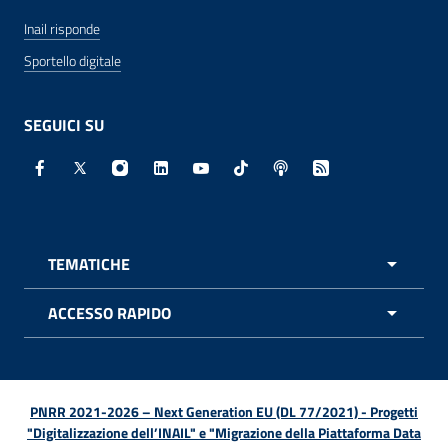
Inail risponde
Sportello digitale
SEGUICI SU
Facebook - Sito esterno - Apertura in nuova finestra
X - Sito esterno - Apertura in nuova finestra
Instagram - Sito esterno - Apertura in nuo
Linkedin - Sito esterno - Apertura in 
Youtube - Sito esterno - Apertur
TikTok - Sito esterno - Ape
Spreaker - Sito estern
Feed RSS - Apert
TEMATICHE
APRI 
ACCESSO RAPIDO
APRI 
PNRR 2021-2026 – Next Generation EU (DL 77/2021) - Progetti
"Digitalizzazione dell’INAIL" e "Migrazione della Piattaforma Data