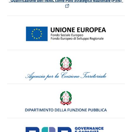
"Qualificazione dell'INAIL come Polo Strategico Nazionale (PSN)"