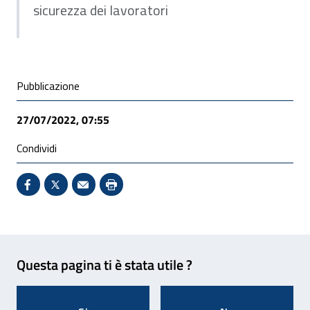
sicurezza dei lavoratori
Condivisione social
Pubblicazione
27/07/2022, 07:55
Condividi
Condividi su Facebook - Sito esterno - Apertura in 
X - Sito esterno - Apertura in nuova finestra
Invio Mail: apre il programma di posta el
Stampa pagina: scelta meno ecologic
Feedback
Questa pagina ti è stata utile ?