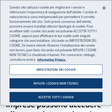
Accedi ai servizi online
For international visitors
Vai al menu principale
Vai al contenuto principale
Questo sito utilizza i cookie per migliorare i servizi e
ottimizzare l’esperienza di navigazione dell’utente. I cookie di
INAIL - Istituto Nazionale per 
natura tecnica sono indispensabili per permettere il corretto
Apri cerca
Apr
funzionamento del sito. Solo previo consenso dell’utente,
possono essere installati ulteriori tipologie di cookie. Puoi
Navigazione principale
accettare tutti i cookie cliccando sul pulsante ACCETTA TUTTI I
COOKIE, oppure puoi effettuare le tue scelte sulle singole
Navigazione - Ti trovi in:
Home
Inail comunica
News
categorie che vuoi installare, cliccando su IMPOSTAZIONI DEI
COOKIE. Se invece intendi rifiutarne l’installazione dei cookie
non tecnici, puoi farlo cliccando sul pulsante RIFIUTA I COOKIE
NON TECNICI o chiudendo il banner. Per conoscere i dettagli,
27 luglio 2022
consulta la nostra
Informativa Privacy.
IMPOSTAZIONI DEI COOKIE
Stress termico, online le
linee guida Inail. In caso di
RIFIUTA I COOKIE NON TECNICI
sospensione dell’attività le
ACCETTA TUTTI I COOKIE
imprese possono accedere