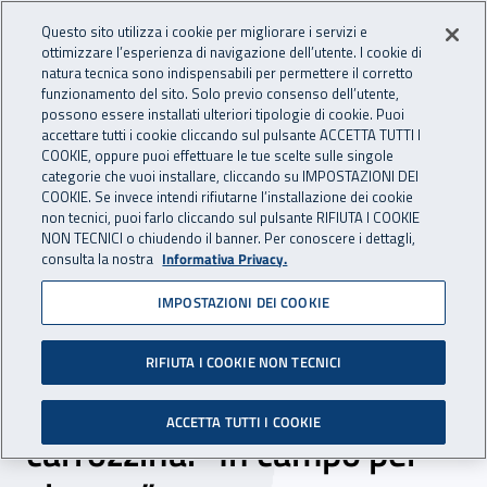
Accedi ai servizi online
For international visitors
Vai al menu principale
Vai al contenuto principale
Questo sito utilizza i cookie per migliorare i servizi e
ottimizzare l’esperienza di navigazione dell’utente. I cookie di
INAIL - Istituto Nazionale per 
natura tecnica sono indispensabili per permettere il corretto
Apri cerca
Apr
funzionamento del sito. Solo previo consenso dell’utente,
possono essere installati ulteriori tipologie di cookie. Puoi
Navigazione principale
accettare tutti i cookie cliccando sul pulsante ACCETTA TUTTI I
COOKIE, oppure puoi effettuare le tue scelte sulle singole
Navigazione - Ti trovi in:
Home
Inail comunica
News
categorie che vuoi installare, cliccando su IMPOSTAZIONI DEI
COOKIE. Se invece intendi rifiutarne l’installazione dei cookie
non tecnici, puoi farlo cliccando sul pulsante RIFIUTA I COOKIE
NON TECNICI o chiudendo il banner. Per conoscere i dettagli,
06 giugno 2023
consulta la nostra
Informativa Privacy.
IMPOSTAZIONI DEI COOKIE
Sport senza barriere, la
storia di Massimo
RIFIUTA I COOKIE NON TECNICI
dall’incidente al tennis in
ACCETTA TUTTI I COOKIE
carrozzina: “In campo per