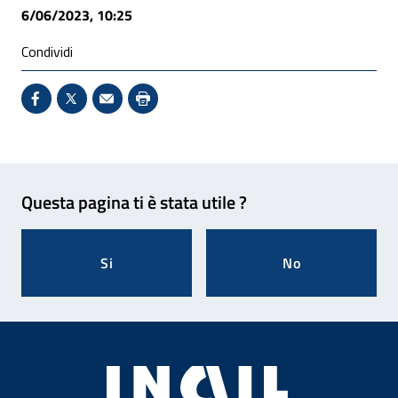
6/06/2023, 10:25
Condividi
Condividi su Facebook - Sito esterno - Apertura in 
X - Sito esterno - Apertura in nuova finestra
Invio Mail: apre il programma di posta el
Stampa pagina: scelta meno ecologic
Feedback
Questa pagina ti è stata utile ?
Si
No
Footer