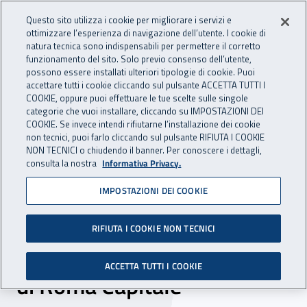
Accedi ai servizi online
For international visitors
Vai al menu principale
Vai al contenuto principale
Questo sito utilizza i cookie per migliorare i servizi e
ottimizzare l’esperienza di navigazione dell’utente. I cookie di
INAIL - Istituto Nazionale per 
natura tecnica sono indispensabili per permettere il corretto
Apri cerca
Apr
funzionamento del sito. Solo previo consenso dell’utente,
possono essere installati ulteriori tipologie di cookie. Puoi
Navigazione principale
accettare tutti i cookie cliccando sul pulsante ACCETTA TUTTI I
COOKIE, oppure puoi effettuare le tue scelte sulle singole
Navigazione - Ti trovi in:
Home
Inail comunica
News
categorie che vuoi installare, cliccando su IMPOSTAZIONI DEI
COOKIE. Se invece intendi rifiutarne l’installazione dei cookie
non tecnici, puoi farlo cliccando sul pulsante RIFIUTA I COOKIE
NON TECNICI o chiudendo il banner. Per conoscere i dettagli,
20 settembre 2022
consulta la nostra
Informativa Privacy.
IMPOSTAZIONI DEI COOKIE
Il laboratorio Inail “Serious
Games – Sicuri si diventa!”
RIFIUTA I COOKIE NON TECNICI
entra nell’offerta formativa
ACCETTA TUTTI I COOKIE
di Roma Capitale