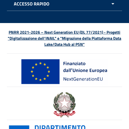
ACCESSO RAPIDO
APRI 
PNRR 2021-2026 – Next Generation EU (DL 77/2021) - Progetti
"Digitalizzazione dell’INAIL" e "Migrazione della Piattaforma Data
Lake/Data Hub al PSN"