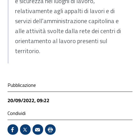
e sicurezza nei luoghi di lavoro,
relativamente agli appalti di lavori e di
servizi dell'amministrazione capitolina e
alle attività svolte dalla rete dei centri di
orientamento al lavoro presenti sul
territorio.
Condivisione social
Pubblicazione
20/09/2022, 09:22
Condividi
Condividi su Facebook - Sito esterno - Apertura in 
X - Sito esterno - Apertura in nuova finestra
Invio Mail: apre il programma di posta el
Stampa pagina: scelta meno ecologic