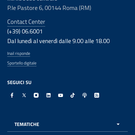
P.le Pastore 6, 00144 Roma (RM)
Contact Center
(+39) 06.6001
Dal lunedì al venerdì dalle 9.00 alle 18.00
Inail risponde
Sportello digitale
SEGUICI SU
Facebook - Sito esterno - Apertura in nuova finestra
X - Sito esterno - Apertura in nuova finestra
Instagram - Sito esterno - Apertura in nuo
Linkedin - Sito esterno - Apertura in 
Youtube - Sito esterno - Apertur
TikTok - Sito esterno - Ape
Spreaker - Sito estern
Feed RSS - Apert
TEMATICHE
APRI 