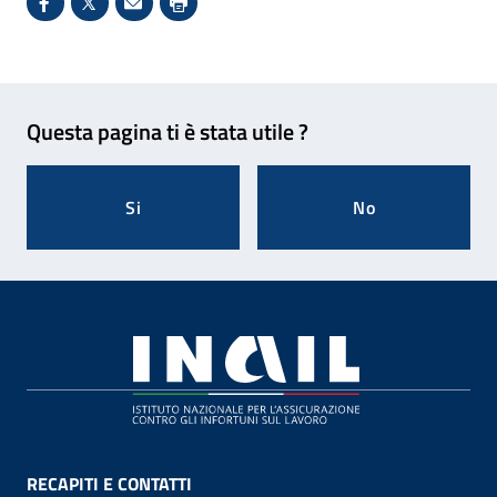
Condividi su Facebook - Sito esterno - Apertura in 
X - Sito esterno - Apertura in nuova finestra
Invio Mail: apre il programma di posta el
Stampa pagina: scelta meno ecologic
Feedback
Questa pagina ti è stata utile ?
Si
No
Footer
RECAPITI E CONTATTI