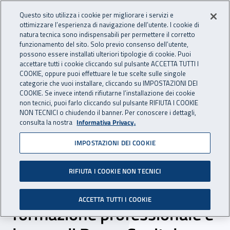
Accedi ai servizi online
For international visitors
Vai al menu principale
Vai al contenuto principale
Questo sito utilizza i cookie per migliorare i servizi e
ottimizzare l’esperienza di navigazione dell’utente. I cookie di
INAIL - Istituto Nazionale per 
natura tecnica sono indispensabili per permettere il corretto
Apri cerca
Apr
funzionamento del sito. Solo previo consenso dell’utente,
possono essere installati ulteriori tipologie di cookie. Puoi
Navigazione principale
accettare tutti i cookie cliccando sul pulsante ACCETTA TUTTI I
COOKIE, oppure puoi effettuare le tue scelte sulle singole
Navigazione - Ti trovi in:
Home
Atti e documenti
Protocolli e Accordi
categorie che vuoi installare, cliccando su IMPOSTAZIONI DEI
COOKIE. Se invece intendi rifiutarne l’installazione dei cookie
non tecnici, puoi farlo cliccando sul pulsante RIFIUTA I COOKIE
NON TECNICI o chiudendo il banner. Per conoscere i dettagli,
09 agosto 2021
09 agosto 2021
consulta la nostra
Informativa Privacy.
IMPOSTAZIONI DEI COOKIE
Accordo di collaborazione
tra Inail Dr Lazio e
RIFIUTA I COOKIE NON TECNICI
Dipartimento turismo,
ACCETTA TUTTI I COOKIE
formazione professionale e