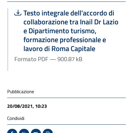
Scarica file:
Formato PDF — Dimensione 900.87 k
Testo integrale dell'accordo di
collaborazione tra Inail Dr Lazio
e Dipartimento turismo,
formazione professionale e
lavoro di Roma Capitale
Formato PDF — 900.87 kB
Condivisione social
Pubblicazione
20/08/2021, 10:23
Condividi