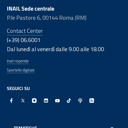
INAIL Sede centrale
P.le Pastore 6, 00144 Roma (RM)
Contact Center
(+39) 06.6001
Dal lunedì al venerdì dalle 9.00 alle 18.00
Inail risponde
Sportello digitale
SEGUICI SU
Facebook - Sito esterno - Apertura in nuova finestra
X - Sito esterno - Apertura in nuova finestra
Instagram - Sito esterno - Apertura in nuo
Linkedin - Sito esterno - Apertura in 
Youtube - Sito esterno - Apertur
TikTok - Sito esterno - Ape
Spreaker - Sito estern
Feed RSS - Apert