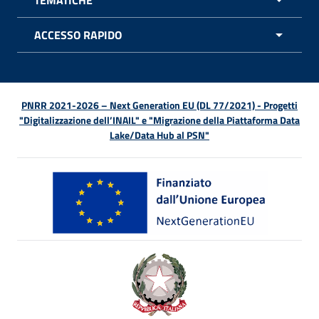
TEMATICHE
APRI 
ACCESSO RAPIDO
APRI 
PNRR 2021-2026 – Next Generation EU (DL 77/2021) - Progetti
"Digitalizzazione dell’INAIL" e "Migrazione della Piattaforma Data
Lake/Data Hub al PSN"