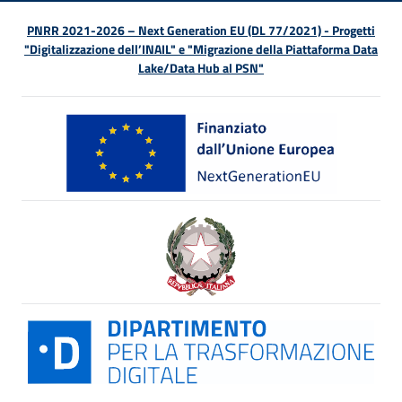
PNRR 2021-2026 – Next Generation EU (DL 77/2021) - Progetti
"Digitalizzazione dell’INAIL" e "Migrazione della Piattaforma Data
Lake/Data Hub al PSN"