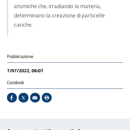
atomiche che, irradiando la materia,
determinano la creazione di particelle
cariche.
Condivisione social
Pubblicazione
7/07/2022, 06:07
Condividi
Condividi su Facebook - Sito esterno - Apertura in 
X - Sito esterno - Apertura in nuova finestra
Invio Mail: apre il programma di posta el
Stampa pagina: scelta meno ecologic
Feedback