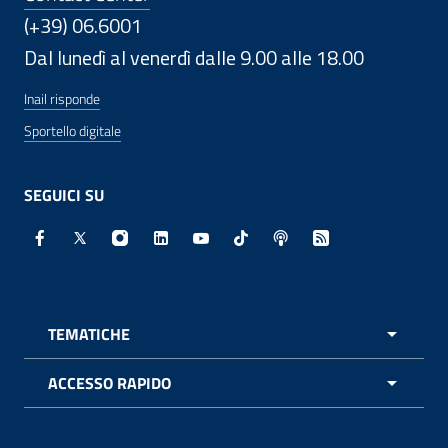
(+39) 06.6001
Dal lunedì al venerdì dalle 9.00 alle 18.00
Inail risponde
Sportello digitale
SEGUICI SU
Facebook - Sito esterno - Apertura in nuova finestra
X - Sito esterno - Apertura in nuova finestra
Instagram - Sito esterno - Apertura in nuo
Linkedin - Sito esterno - Apertura in 
Youtube - Sito esterno - Apertur
TikTok - Sito esterno - Ape
Spreaker - Sito estern
Feed RSS - Apert
TEMATICHE
APRI 
ACCESSO RAPIDO
APRI 