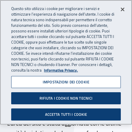
Accedi ai servizi online
For international visitors
Vai al menu principale
Vai al contenuto principale
Questo sito utilizza i cookie per migliorare i servizi e
ottimizzare l’esperienza di navigazione dell’utente. I cookie di
INAIL - Istituto Nazionale per 
natura tecnica sono indispensabili per permettere il corretto
Apri cerca
Apr
funzionamento del sito. Solo previo consenso dell’utente,
possono essere installati ulteriori tipologie di cookie. Puoi
Navigazione principale
accettare tutti i cookie cliccando sul pulsante ACCETTA TUTTI I
COOKIE, oppure puoi effettuare le tue scelte sulle singole
Navigazione - Ti trovi in:
Home
Inail comunica
News
categorie che vuoi installare, cliccando su IMPOSTAZIONI DEI
COOKIE. Se invece intendi rifiutarne l’installazione dei cookie
non tecnici, puoi farlo cliccando sul pulsante RIFIUTA I COOKIE
NON TECNICI o chiudendo il banner. Per conoscere i dettagli,
07 luglio 2022
consulta la nostra
Informativa Privacy.
IMPOSTAZIONI DEI COOKIE
Conoscere il rischio, online i
nuovi contenuti relativi alle
RIFIUTA I COOKIE NON TECNICI
radiazioni ionizzanti
ACCETTA TUTTI I COOKIE
L’area del sito è stata aggiornata con le ultime