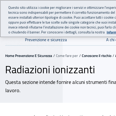
For international visitors
Vai al menu principale
Vai al contenuto principale
Questo sito utilizza i cookie per migliorare i servizi e ottimizzare l’esper
tecnica sono indispensabili per permettere il corretto funzionamento del
essere installati ulteriori tipologie di cookie. Puoi accettare tutti i cook
PREVENZIONE 
INAIL - Istituto Nazionale
oppure puoi effettuare le tue scelte sulle singole categorie che vuoi ins
invece intendi rifiutarne l’installazione dei cookie non tecnici, puoi farl
o chiudendo il banner. Per conoscere i dettagli, consulta la nostra
Inform
Navigazione principale
Prevenzione e sicurezza
A chi 
Navigazione - Ti trovi in:
Home Prevenzione E Sicurezza
Come fare per
Conoscere il rischio
Radiazioni ionizzanti
Questa sezione intende fornire alcuni strumenti fina
lavoro.