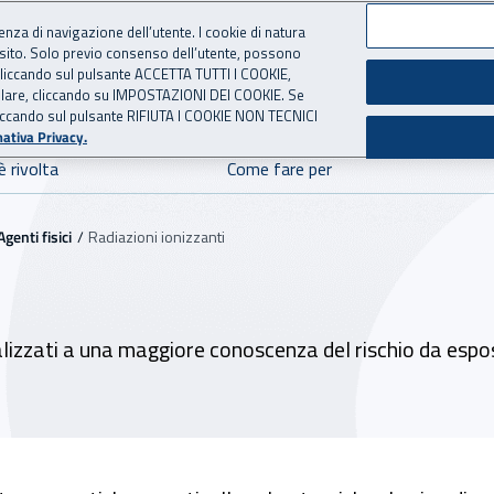
ienza di navigazione dell’utente. I cookie di natura
 sito. Solo previo consenso dell’utente, possono
ie cliccando sul pulsante ACCETTA TUTTI I COOKIE,
E SICUREZZA
 per l'Assicurazione contro 
tallare, cliccando su IMPOSTAZIONI DEI COOKIE. Se
o cliccando sul pulsante RIFIUTA I COOKIE NON TECNICI
ativa Privacy.
è rivolta
Come fare per
Agenti fisici
Radiazioni ionizzanti
lizzati a una maggiore conoscenza del rischio da esposi