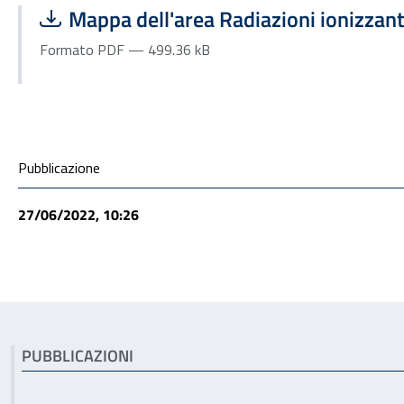
Scarica file:
Formato PDF — Dimensione 499.36 kB
Mappa dell'area Radiazioni ionizzant
Formato PDF — 499.36 kB
Condivisione social
Pubblicazione
27/06/2022, 10:26
Articoli correlati
PUBBLICAZIONI