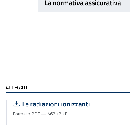
La normativa assicurativa
ALLEGATI
ALLEGATI
Scarica file:
Formato PDF — Dimensione 462.12 kB
Le radiazioni ionizzanti
Formato PDF — 462.12 kB