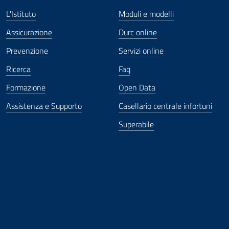
L'Istituto
Moduli e modelli
Assicurazione
Durc online
Prevenzione
Servizi online
Ricerca
Faq
Formazione
Open Data
Assistenza e Supporto
Casellario centrale infortuni
Superabile
ova finestra
in nuova finestra
tura in nuova finestra
 Apertura in nuova finestra
sterno - Apertura in nuova finestra
Apertura nella stessa finestra