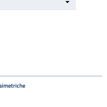
Formato PDF — Dimensione 677.69 kB
simetriche