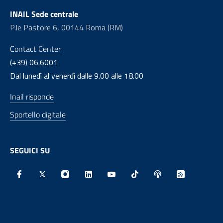
INAIL Sede centrale
P.le Pastore 6, 00144 Roma (RM)
Contact Center
(+39) 06.6001
Dal lunedì al venerdì dalle 9.00 alle 18.00
Inail risponde
Sportello digitale
SEGUICI SU
Facebook - Sito esterno - Apertura in nuova finestra
X - Sito esterno - Apertura in nuova finestra
Instagram - Sito esterno - Apertura in nu
Linkedin - Sito esterno - Apertura 
Youtube - Sito esterno - Aper
TikTok - Sito esterno -
Spreaker - Sito e
Feed RSS - 