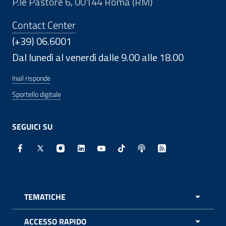
P.le Pastore 6, 00144 Roma (RM)
Contact Center
(+39) 06.6001
Dal lunedì al venerdì dalle 9.00 alle 18.00
Inail risponde
Sportello digitale
SEGUICI SU
Facebook - Sito esterno - Apertura in nuova finestra
X - Sito esterno - Apertura in nuova finestra
Instagram - Sito esterno - Apertura in nuo
Linkedin - Sito esterno - Apertura in 
Youtube - Sito esterno - Apertur
TikTok - Sito esterno - Ape
Spreaker - Sito estern
Feed RSS - Apert
TEMATICHE
APRI 
ACCESSO RAPIDO