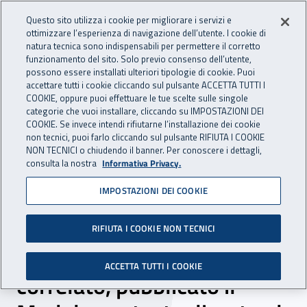
Accedi ai servizi online
For international visitors
Vai al menu principale
Vai al contenuto principale
Questo sito utilizza i cookie per migliorare i servizi e
ottimizzare l’esperienza di navigazione dell’utente. I cookie di
INAIL - Istituto Nazionale per 
natura tecnica sono indispensabili per permettere il corretto
Apri cerca
Apr
funzionamento del sito. Solo previo consenso dell’utente,
possono essere installati ulteriori tipologie di cookie. Puoi
Navigazione principale
accettare tutti i cookie cliccando sul pulsante ACCETTA TUTTI I
COOKIE, oppure puoi effettuare le tue scelte sulle singole
Navigazione - Ti trovi in:
Home
Inail comunica
News
categorie che vuoi installare, cliccando su IMPOSTAZIONI DEI
COOKIE. Se invece intendi rifiutarne l’installazione dei cookie
non tecnici, puoi farlo cliccando sul pulsante RIFIUTA I COOKIE
NON TECNICI o chiudendo il banner. Per conoscere i dettagli,
25 marzo 2022
consulta la nostra
Informativa Privacy.
IMPOSTAZIONI DEI COOKIE
La Metodologia per la
valutazione e gestione del
RIFIUTA I COOKIE NON TECNICI
rischio stress lavoro-
ACCETTA TUTTI I COOKIE
correlato, pubblicato il