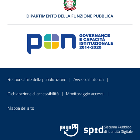
Menu di servizio
Sito interno - Apre in una nuova finestr
Sito interno - Apre
Responsabile della pubblicazione
Avviso all’utenza
Sito interno - Apre in una nuova finestra
Sito interno - Apre
Dichiarazione di accessibilità
Monitoraggio accessi
Sito interno - Apre nella stessa finestra
Mappa del sito