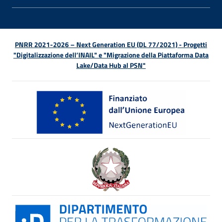
APRI 
PNRR 2021-2026 – Next Generation EU (DL 77/2021) - Progetti
"Digitalizzazione dell’INAIL" e "Migrazione della Piattaforma Data
Lake/Data Hub al PSN"