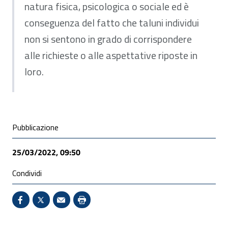
natura fisica, psicologica o sociale ed è
conseguenza del fatto che taluni individui
non si sentono in grado di corrispondere
alle richieste o alle aspettative riposte in
loro.
Condivisione social
Pubblicazione
25/03/2022, 09:50
Condividi
Condividi su Facebook - Sito esterno - Apertura in 
X - Sito esterno - Apertura in nuova finestra
Invio Mail: apre il programma di posta el
Stampa pagina: scelta meno ecologic