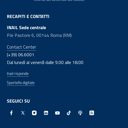
RECAPITI E CONTATTI
INAIL Sede centrale
P.le Pastore 6, 00144 Roma (RM)
Contact Center
(+39) 06.6001
Dal lunedì al venerdì dalle 9.00 alle 18.00
Inail risponde
Sportello digitale
SEGUICI SU
Facebook - Sito esterno - Apertura in nuova finestra
X - Sito esterno - Apertura in nuova finestra
Instagram - Sito esterno - Apertura in nuo
Linkedin - Sito esterno - Apertura in 
Youtube - Sito esterno - Apertur
TikTok - Sito esterno - Ape
Spreaker - Sito estern
Feed RSS - Apert