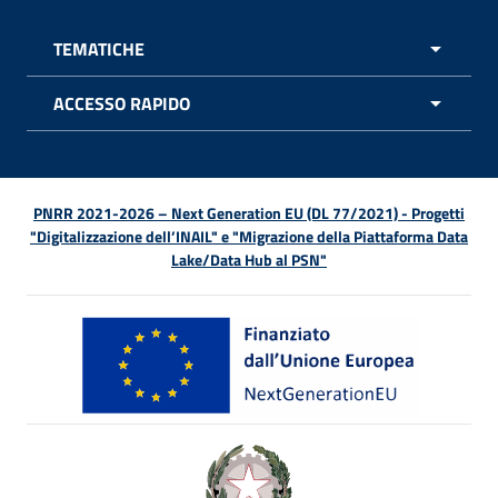
TEMATICHE
APRI 
ACCESSO RAPIDO
APRI 
PNRR 2021-2026 – Next Generation EU (DL 77/2021) - Progetti
"Digitalizzazione dell’INAIL" e "Migrazione della Piattaforma Data
Lake/Data Hub al PSN"