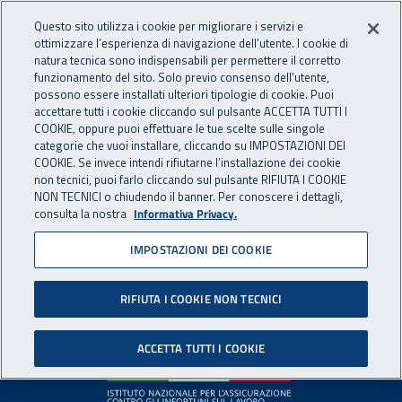
Accedi ai servizi online
For international visitors
Vai al menu principale
Vai al contenuto principale
Questo sito utilizza i cookie per migliorare i servizi e
ottimizzare l’esperienza di navigazione dell’utente. I cookie di
INAIL - Istituto Nazionale per 
natura tecnica sono indispensabili per permettere il corretto
Apri cerca
Apr
funzionamento del sito. Solo previo consenso dell’utente,
possono essere installati ulteriori tipologie di cookie. Puoi
Navigazione principale
accettare tutti i cookie cliccando sul pulsante ACCETTA TUTTI I
COOKIE, oppure puoi effettuare le tue scelte sulle singole
Pagina non disponibile
categorie che vuoi installare, cliccando su IMPOSTAZIONI DEI
COOKIE. Se invece intendi rifiutarne l’installazione dei cookie
non tecnici, puoi farlo cliccando sul pulsante RIFIUTA I COOKIE
Il contenuto non è stato trovato. Per continuare la
NON TECNICI o chiudendo il banner. Per conoscere i dettagli,
consulta la nostra
Informativa Privacy.
navigazione è possibile ritornare alla
home page
o utilizzare
il menu principale.
IMPOSTAZIONI DEI COOKIE
RIFIUTA I COOKIE NON TECNICI
Footer
ACCETTA TUTTI I COOKIE