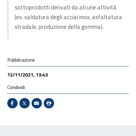
sottoprodotti derivati da alcune attività
(es. saldatura degli acciai inox, asfaltatura
stradale, produzione della gomma).
Condivisione social
Pubblicazione
12/11/2021, 13:43
Condividi
Condividi su Facebook - Sito esterno - Apertura in 
X - Sito esterno - Apertura in nuova finestra
Invio Mail: apre il programma di posta el
Stampa pagina: scelta meno ecologic
Feedback