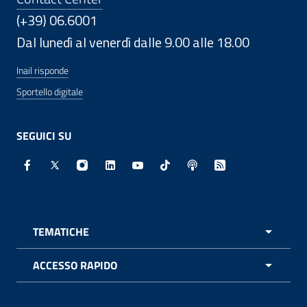
(+39) 06.6001
Dal lunedì al venerdì dalle 9.00 alle 18.00
Inail risponde
Sportello digitale
SEGUICI SU
Facebook - Sito esterno - Apertura in nuova finestra
X - Sito esterno - Apertura in nuova finestra
Instagram - Sito esterno - Apertura in nuo
Linkedin - Sito esterno - Apertura in 
Youtube - Sito esterno - Apertur
TikTok - Sito esterno - Ape
Spreaker - Sito estern
Feed RSS - Apert
TEMATICHE
APRI 
ACCESSO RAPIDO
APRI 