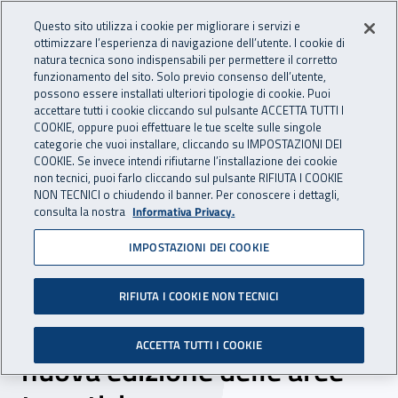
Accedi ai servizi online
For international visitors
Vai al menu principale
Vai al contenuto principale
Questo sito utilizza i cookie per migliorare i servizi e
ottimizzare l’esperienza di navigazione dell’utente. I cookie di
INAIL - Istituto Nazionale per 
natura tecnica sono indispensabili per permettere il corretto
Apri cerca
Apr
funzionamento del sito. Solo previo consenso dell’utente,
possono essere installati ulteriori tipologie di cookie. Puoi
Navigazione principale
accettare tutti i cookie cliccando sul pulsante ACCETTA TUTTI I
COOKIE, oppure puoi effettuare le tue scelte sulle singole
Navigazione - Ti trovi in:
Home
Inail comunica
News
categorie che vuoi installare, cliccando su IMPOSTAZIONI DEI
COOKIE. Se invece intendi rifiutarne l’installazione dei cookie
non tecnici, puoi farlo cliccando sul pulsante RIFIUTA I COOKIE
NON TECNICI o chiudendo il banner. Per conoscere i dettagli,
12 novembre 2021
consulta la nostra
Informativa Privacy.
IMPOSTAZIONI DEI COOKIE
Rischi derivanti da agenti
chimici, cancerogeni e
RIFIUTA I COOKIE NON TECNICI
mutageni. Pubblicata la
ACCETTA TUTTI I COOKIE
nuova edizione delle aree