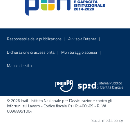
Menu di servizio
Sito interno - Apre in una nuova finestr
Sito interno - Apre
Responsabile della pubblicazione
Avviso all’utenza
Sito interno - Apre in una nuova finestra
Sito interno - Apre
Dichiarazione di accessibilità
Monitoraggio accessi
Sito interno - Apre nella stessa finestra
Mappa del sito
© 2026 Inail - Istituto Nazionale per l'Assicurazione contro gli
Infortuni sul Lavoro - Codice fiscale 01165400589 - P. IVA
00968951004
Apre
Social media policy