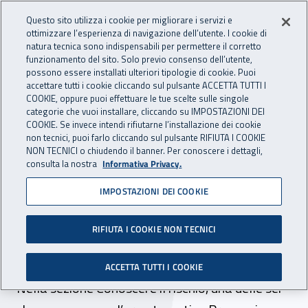
Accedi ai servizi online
For international visitors
Vai al menu principale
Vai al contenuto principale
Questo sito utilizza i cookie per migliorare i servizi e
ottimizzare l’esperienza di navigazione dell’utente. I cookie di
INAIL - Istituto Nazionale per 
natura tecnica sono indispensabili per permettere il corretto
Apri cerca
Apr
funzionamento del sito. Solo previo consenso dell’utente,
possono essere installati ulteriori tipologie di cookie. Puoi
Navigazione principale
accettare tutti i cookie cliccando sul pulsante ACCETTA TUTTI I
COOKIE, oppure puoi effettuare le tue scelte sulle singole
Navigazione - Ti trovi in:
Home
Inail comunica
News
categorie che vuoi installare, cliccando su IMPOSTAZIONI DEI
COOKIE. Se invece intendi rifiutarne l’installazione dei cookie
non tecnici, puoi farlo cliccando sul pulsante RIFIUTA I COOKIE
NON TECNICI o chiudendo il banner. Per conoscere i dettagli,
07 ottobre 2019
consulta la nostra
Informativa Privacy.
IMPOSTAZIONI DEI COOKIE
Sul portale Inail un nuovo
spazio dedicato alle
RIFIUTA I COOKIE NON TECNICI
attrezzature di lavoro
ACCETTA TUTTI I COOKIE
Nella sezione Conoscere il rischio, una delle sei