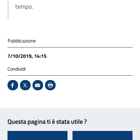
tempo.
Condivisione social
Pubblicazione
7/10/2019, 14:15
Condividi
Condividi su Facebook - Sito esterno - Apertura in 
X - Sito esterno - Apertura in nuova finestra
Invio Mail: apre il programma di posta el
Stampa pagina: scelta meno ecologic
Feedback
Questa pagina ti è stata utile ?