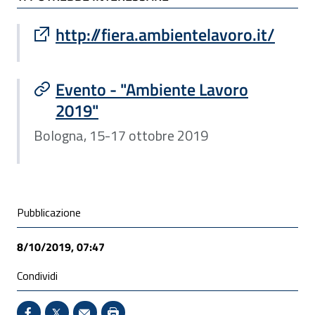
Sito esterno : apre una nuova finestra
http://fiera.ambientelavoro.it/
Evento - "Ambiente Lavoro
2019"
Bologna, 15-17 ottobre 2019
Condivisione social
Pubblicazione
8/10/2019, 07:47
Condividi