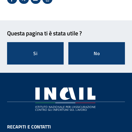
Condividi su Facebook - Sito esterno - Apertura in 
X - Sito esterno - Apertura in nuova finestra
Invio Mail: apre il programma di posta el
Stampa pagina: scelta meno ecologic
Feedback
Questa pagina ti è stata utile ?
Si
No
Footer
RECAPITI E CONTATTI