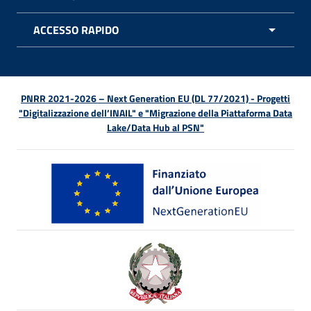
APRI 
ACCESSO RAPIDO
APRI 
PNRR 2021-2026 – Next Generation EU (DL 77/2021) - Progetti
"Digitalizzazione dell’INAIL" e "Migrazione della Piattaforma Data
Lake/Data Hub al PSN"