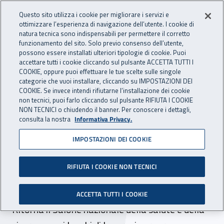
Accedi ai servizi online
For international visitors
Vai al menu principale
Vai al contenuto principale
Questo sito utilizza i cookie per migliorare i servizi e
ottimizzare l’esperienza di navigazione dell’utente. I cookie di
INAIL - Istituto Nazionale per 
natura tecnica sono indispensabili per permettere il corretto
Apri cerca
Apr
funzionamento del sito. Solo previo consenso dell’utente,
possono essere installati ulteriori tipologie di cookie. Puoi
Navigazione principale
accettare tutti i cookie cliccando sul pulsante ACCETTA TUTTI I
COOKIE, oppure puoi effettuare le tue scelte sulle singole
Navigazione - Ti trovi in:
Home
Inail comunica
News
categorie che vuoi installare, cliccando su IMPOSTAZIONI DEI
COOKIE. Se invece intendi rifiutarne l’installazione dei cookie
non tecnici, puoi farlo cliccando sul pulsante RIFIUTA I COOKIE
NON TECNICI o chiudendo il banner. Per conoscere i dettagli,
08 ottobre 2019
consulta la nostra
Informativa Privacy.
IMPOSTAZIONI DEI COOKIE
Prevenzione nel lavoro che
cambia ad Ambiente Lavoro
RIFIUTA I COOKIE NON TECNICI
2019
ACCETTA TUTTI I COOKIE
Ritorna il Salone nazionale della salute e della