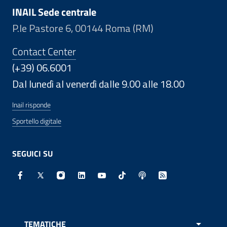
INAIL Sede centrale
P.le Pastore 6, 00144 Roma (RM)
Contact Center
(+39) 06.6001
Dal lunedì al venerdì dalle 9.00 alle 18.00
Inail risponde
Sportello digitale
SEGUICI SU
Facebook - Sito esterno - Apertura in nuova finestra
X - Sito esterno - Apertura in nuova finestra
Instagram - Sito esterno - Apertura in nuo
Linkedin - Sito esterno - Apertura in 
Youtube - Sito esterno - Apertur
TikTok - Sito esterno - Ape
Spreaker - Sito estern
Feed RSS - Apert
TEMATICHE