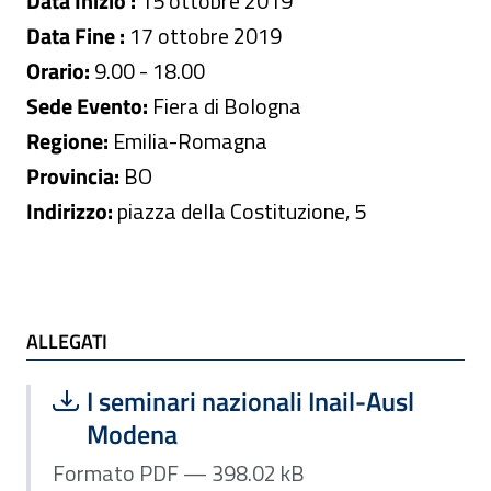
Data Inizio :
15 ottobre 2019
Data Fine :
17 ottobre 2019
Orario:
9.00 - 18.00
Sede Evento:
Fiera di Bologna
Regione:
Emilia-Romagna
Provincia:
BO
Indirizzo:
piazza della Costituzione, 5
ALLEGATI e TI POTREBBE INTERESSARE
ALLEGATI
Scarica file:
Formato PDF — Dimensione 398.02 k
I seminari nazionali Inail-Ausl
Modena
Formato PDF — 398.02 kB