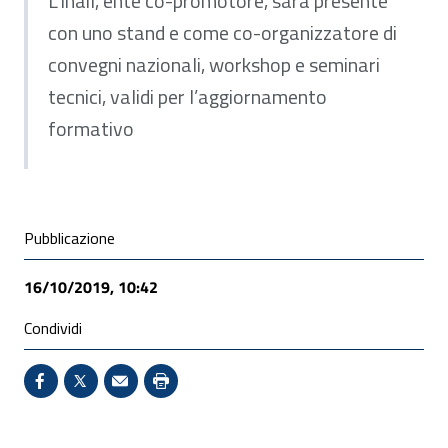
L’Inail, ente co-promotore, sarà presente
con uno stand e come co-organizzatore di
convegni nazionali, workshop e seminari
tecnici, validi per l’aggiornamento
formativo
Condivisione social
Pubblicazione
16/10/2019, 10:42
Condividi
Condividi su Facebook - Sito esterno - Apertura in 
X - Sito esterno - Apertura in nuova finestra
Invio Mail: apre il programma di posta el
Stampa pagina: scelta meno ecologic