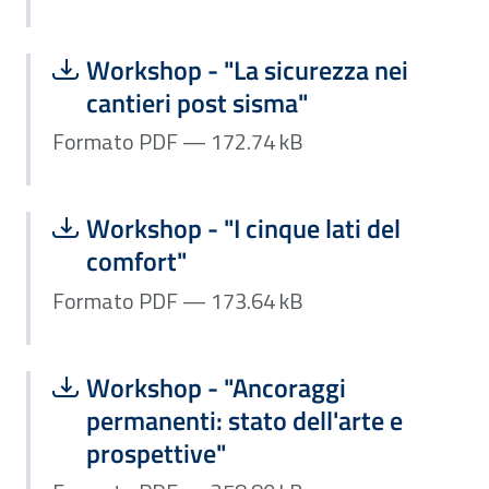
Scarica file:
Formato PDF — Dimensione 172.74 k
Workshop - "La sicurezza nei
cantieri post sisma"
Formato PDF — 172.74 kB
Scarica file:
Formato PDF — Dimensione 173.64 k
Workshop - "I cinque lati del
comfort"
Formato PDF — 173.64 kB
Scarica file:
Formato PDF — Dimensione 258.80 k
Workshop - "Ancoraggi
permanenti: stato dell'arte e
prospettive"