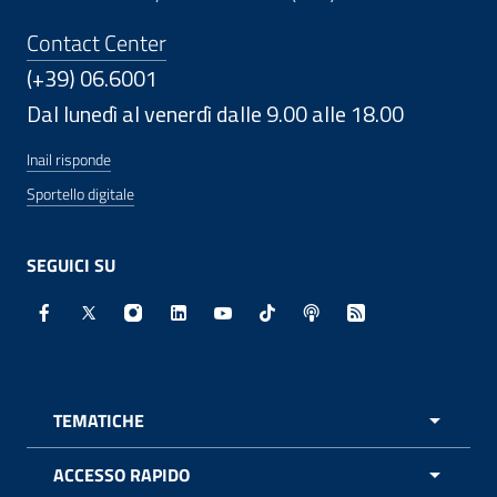
Contact Center
(+39) 06.6001
Dal lunedì al venerdì dalle 9.00 alle 18.00
Inail risponde
Sportello digitale
SEGUICI SU
Facebook - Sito esterno - Apertura in nuova finestra
X - Sito esterno - Apertura in nuova finestra
Instagram - Sito esterno - Apertura in nuo
Linkedin - Sito esterno - Apertura in 
Youtube - Sito esterno - Apertur
TikTok - Sito esterno - Ape
Spreaker - Sito estern
Feed RSS - Apert
TEMATICHE
APRI 
ACCESSO RAPIDO
APRI 