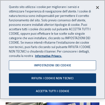
Accedi ai servizi online
For international visitors
Vai al menu principale
Vai al contenuto principale
Questo sito utilizza i cookie per migliorare i servizi e
ottimizzare l’esperienza di navigazione dell’utente. I cookie di
INAIL - Istituto Nazionale per 
natura tecnica sono indispensabili per permettere il corretto
Apri cerca
Apr
funzionamento del sito. Solo previo consenso dell’utente,
possono essere installati ulteriori tipologie di cookie. Puoi
Navigazione principale
accettare tutti i cookie cliccando sul pulsante ACCETTA TUTTI I
COOKIE, oppure puoi effettuare le tue scelte sulle singole
Navigazione - Ti trovi in:
Home
Inail comunica
Eventi
categorie che vuoi installare, cliccando su IMPOSTAZIONI DEI
COOKIE. Se invece intendi rifiutarne l’installazione dei cookie
non tecnici, puoi farlo cliccando sul pulsante RIFIUTA I COOKIE
NON TECNICI o chiudendo il banner. Per conoscere i dettagli,
dal 15 al 17 ottobre 2019
consulta la nostra
Informativa Privacy.
IMPOSTAZIONI DEI COOKIE
Evento - "Ambiente Lavoro
2019"
RIFIUTA I COOKIE NON TECNICI
Bologna, 15-17 ottobre 2019
ACCETTA TUTTI I COOKIE