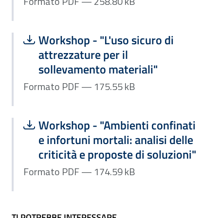
Formato PDF — 258.80 kB
Scarica file:
Formato PDF — Dimensione 175.55 k
Workshop - "L'uso sicuro di
attrezzature per il
sollevamento materiali"
Formato PDF — 175.55 kB
Scarica file:
Formato PDF — Dimensione 174.59 k
Workshop - "Ambienti confinati
e infortuni mortali: analisi delle
criticità e proposte di soluzioni"
Formato PDF — 174.59 kB
TI POTREBBE INTERESSARE