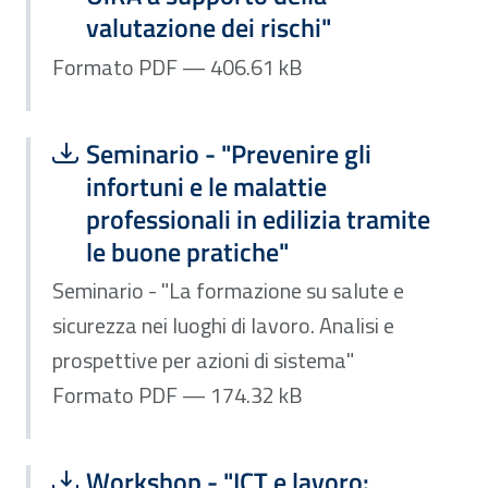
valutazione dei rischi"
Formato PDF — 406.61 kB
Scarica file:
Formato PDF — Dimensione 174.32 k
Seminario - "Prevenire gli
infortuni e le malattie
professionali in edilizia tramite
le buone pratiche"
Seminario - "La formazione su salute e
sicurezza nei luoghi di lavoro. Analisi e
prospettive per azioni di sistema"
Formato PDF — 174.32 kB
Scarica file:
Formato PDF — Dimensione 172.88 k
Workshop - "ICT e lavoro: