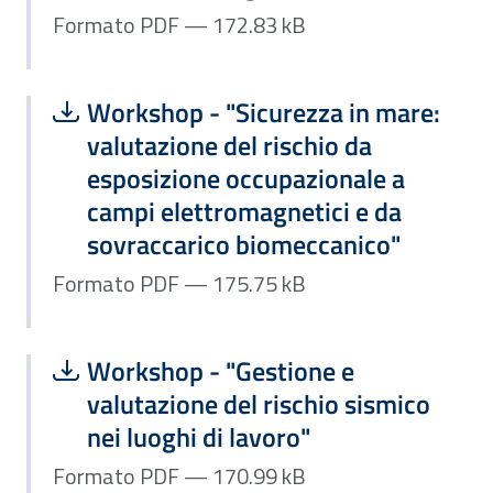
Formato PDF — 172.83 kB
Scarica file:
Formato PDF — Dimensione 175.75 k
Workshop - "Sicurezza in mare:
valutazione del rischio da
esposizione occupazionale a
campi elettromagnetici e da
sovraccarico biomeccanico"
Formato PDF — 175.75 kB
Scarica file:
Formato PDF — Dimensione 170.99 k
Workshop - "Gestione e
valutazione del rischio sismico
nei luoghi di lavoro"
Formato PDF — 170.99 kB