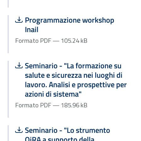
Scarica file:
Formato PDF — Dimensione 105.24 k
Programmazione workshop
Inail
Formato PDF — 105.24 kB
Scarica file:
Formato PDF — Dimensione 185.96 k
Seminario - "La formazione su
salute e sicurezza nei luoghi di
lavoro. Analisi e prospettive per
azioni di sistema"
Formato PDF — 185.96 kB
Scarica file:
Formato PDF — Dimensione 406.61 k
Seminario - "Lo strumento
OiRA a supporto della