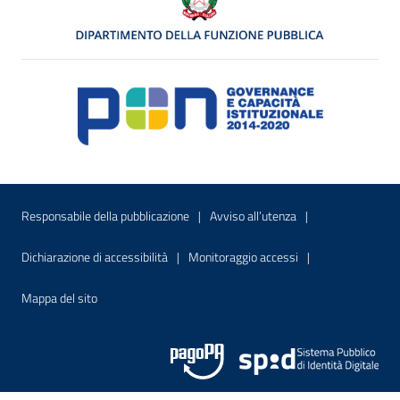
Menu di servizio
Sito interno - Apre in una nuova finestr
Sito interno - Apre
Responsabile della pubblicazione
Avviso all’utenza
Sito interno - Apre in una nuova finestra
Sito interno - Apre
Dichiarazione di accessibilità
Monitoraggio accessi
Sito interno - Apre nella stessa finestra
Mappa del sito