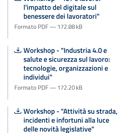
l'impatto del digitale sul
benessere dei lavoratori"
Formato PDF — 172.88 kB
Scarica file:
Formato PDF — Dimensione 172.20 k
Workshop - "Industria 4.0 e
salute e sicurezza sul lavoro:
tecnologie, organizzazioni e
individui"
Formato PDF — 172.20 kB
Scarica file:
Formato PDF — Dimensione 172.83 k
Workshop - "Attività su strada,
incidenti e infortuni alla luce
delle novità legislative"